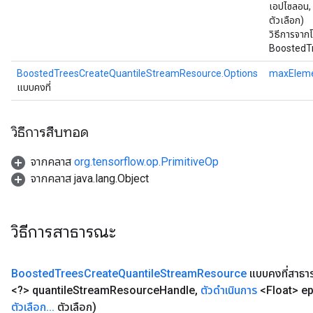
เอปไซลอน,
eHandleOp
ตัวเลือก)
วิธีการจาก
BoostedT
ureSplit
BoostedTreesCreateQuantileStreamResource.Options
maxElem
แบบคงที่
วิธีการสืบทอด
จากคลาส
org.tensorflow.op.PrimitiveOp
จากคลาส java.lang.Object
วิธีการสาธารณะ
Boosted
Trees
Create
Quantile
Stream
Resource
แบบคงที่สาธ
<?> quantile
Stream
Resource
Handle
,
ตัวดำเนินการ
<Float> ep
ตัวเลือก
.
.
.
ตัวเลือก)