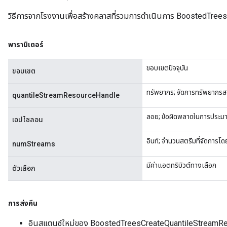
วิธีการจากโรงงานเพื่อสร้างคลาสที่รวมการดำเนินการ BoostedTre
พารามิเตอร์
ขอบเขตปัจจุบัน
ขอบเขต
ทรัพยากร; จัดการทรัพยากรส
quantileStreamResourceHandle
ลอย; ข้อผิดพลาดในการประมา
เอปไซลอน
อินท์; จำนวนสตรีมที่จัดการโ
numStreams
มีค่าแอตทริบิวต์ทางเลือก
ตัวเลือก
การส่งคืน
อินสแตนซ์ใหม่ของ BoostedTreesCreateQuantileStreamR