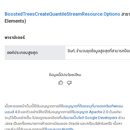
Boosted
Trees
Create
Quantile
Stream
Resource
.
Options
สาธา
Elements)
พารามิเตอร์
อินท์; จำนวนจุดข้อมูลสูงสุดที่สามารถป้อ
องค์ประกอบสูงสุด
ข้อมูลนี้มีประโยชน์ไหม
เนื้อหาของหน้าเว็บนี้ได้รับอนุญาตภายใต้
ใบอนุญาตที่ต้องระบุที่มาของครีเอทีฟคอม
มอนส์ 4.0
และตัวอย่างโค้ดได้รับอนุญาตภายใต้
ใบอนุญาต Apache 2.0
เว้นแต่จะ
ระบุไว้เป็นอย่างอื่น โปรดดูรายละเอียดที่
นโยบายเว็บไซต์ Google Developers
ส่วน
Java เป็นเครื่องหมายการค้าจดทะเบียนของ Oracle และ/หรือบริษัทในเครือ เนื้อหา
บางส่วนได้รับอนุญาตภายใต้
ใบอนุญาต NumPy