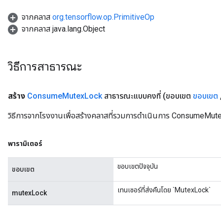
จากคลาส
org.tensorflow.op.PrimitiveOp
จากคลาส java.lang.Object
วิธีการสาธารณะ
สร้าง
Consume
Mutex
Lock
สาธารณะแบบคงที่
(ขอบเขต
ขอบเขต
วิธีการจากโรงงานเพื่อสร้างคลาสที่รวมการดำเนินการ ConsumeMut
พารามิเตอร์
ขอบเขตปัจจุบัน
ขอบเขต
เทนเซอร์ที่ส่งคืนโดย `MutexLock`
mutexLock