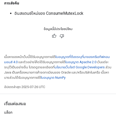
การส่งคืน
อินสแตนซ์ใหม่ของ ConsumeMutexLock
ข้อมูลนี้มีประโยชน์ไหม
เนื้อหาของหน้าเว็บนี้ได้รับอนุญาตภายใต้
ใบอนุญาตที่ต้องระบุที่มาของครีเอทีฟคอม
มอนส์ 4.0
และตัวอย่างโค้ดได้รับอนุญาตภายใต้
ใบอนุญาต Apache 2.0
เว้นแต่จะ
ระบุไว้เป็นอย่างอื่น โปรดดูรายละเอียดที่
นโยบายเว็บไซต์ Google Developers
ส่วน
Java เป็นเครื่องหมายการค้าจดทะเบียนของ Oracle และ/หรือบริษัทในเครือ เนื้อหา
บางส่วนได้รับอนุญาตภายใต้
ใบอนุญาต NumPy
อัปเดตล่าสุด 2025-07-26 UTC
เชื่อมต่อเสมอ
ryTensorBatch
บล็อก
dTensorBatch