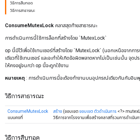
วิธีการสืบทอด
วิธีการสาธารณะ
ConsumeMutexLock
คลาสสุดท้ายสาธารณะ
การดำเนินการนี้ใช้การล็อกที่สร้างโดย `MutexLock`
op นี้มีไว้เพื่อใช้เทนเซอร์ที่สร้างโดย `MutexLock` (นอกเหนือจากก
เดียวที่ใช้เทนเซอร์ และจะทำให้เกิดข้อผิดพลาดหากไม่เป็นเช่นนั้น จุด
ให้คงอยู่จนกว่า op นี้จะถูกใช้งาน
หมายเหตุ
: การดำเนินการนี้จะต้องทำงานบนอุปกรณ์เดียวกันกับอินพุ
วิธีการสาธารณะ
ConsumeMutexLock
สร้าง
(ขอบเขต
ขอบเขต
ตัวดำเนินการ
<?> mutexL
แบบคงที่
วิธีการจากโรงงานเพื่อสร้างคลาสที่รวมการดำเน
วิธีการสืบทอด