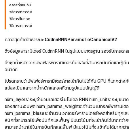
คลาสที่ซ้อนกัน
วิธีการสาธารณะ
วิธีการสืบทอด
วิธีการสาธารณะ
คลาสสุดท้ายสาธารณะ
CudnnRNNParamsToCanonicalV2
ดึงข้อมูลพารามิเตอร์ CudnnRNN ในรูปแบบมาตรฐาน รองรับการฉ
ดึงชุดน้ำหนักจากบัฟเฟอร์พารามิเตอร์ทึบแสงที่สามารถบันทึกและกู้คื
อนาคต
โปรดทราบว่าบัฟเฟอร์พารามิเตอร์อาจเข้ากันไม่ได้กับ GPU ที่แตกต่างก
แปลงเป็นและจากน้ำหนักและอคติตามรูปแบบบัญญัติ
num_layers: ระบุจำนวนเลเยอร์ในโมเดล RNN num_units: ระบุขนาดขอ
ของสถานะอินพุต num_params_weights: จำนวนเมทริกซ์พารามิเตอร์
num_params_biases: จำนวนเวกเตอร์พารามิเตอร์อคติสำหรับทุกเลเยอ
หนักที่สามารถใช้เพื่อบันทึกและฟื้นฟู มีแนวโน้มที่จะเข้ากันได้มากกว่
สามารถนำมาใช้ในการบันทึกและฟื้นฟู มีแนวโน้มที่จะเข้ากันได้มากกว