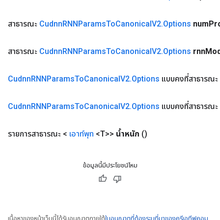
สาธารณะ
Cudnn
RNNParams
To
Canonical
V2
.
Options
num
Pr
สาธารณะ
Cudnn
RNNParams
To
Canonical
V2
.
Options
rnn
Mo
Cudnn
RNNParams
To
Canonical
V2
.
Options
แบบคงที่สาธารณะ
Cudnn
RNNParams
To
Canonical
V2
.
Options
แบบคงที่สาธารณะ
รายการสาธารณะ <
เอาท์พุท
<T>>
น้ำหนัก
()
ข้อมูลนี้มีประโยชน์ไหม
เนื้อหาของหน้าเว็บนี้ได้รับอนุญาตภายใต้
ใบอนุญาตที่ต้องระบุที่มาของครีเอทีฟคอม