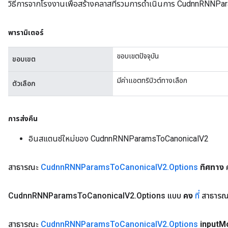
วิธีการจากโรงงานเพื่อสร้างคลาสที่รวมการดำเนินการ CudnnRNNPa
พารามิเตอร์
ขอบเขตปัจจุบัน
ขอบเขต
มีค่าแอตทริบิวต์ทางเลือก
ตัวเลือก
การส่งคืน
อินสแตนซ์ใหม่ของ CudnnRNNParamsToCanonicalV2
สาธารณะ
Cudnn
RNNParams
To
Canonical
V2
.
Options
ทิศทาง
ค
Cudnn
RNNParams
To
Canonical
V2
.
Options แบบ
คง
ที่
สาธารณ
สาธารณะ
Cudnn
RNNParams
To
Canonical
V2
.
Options
input
M