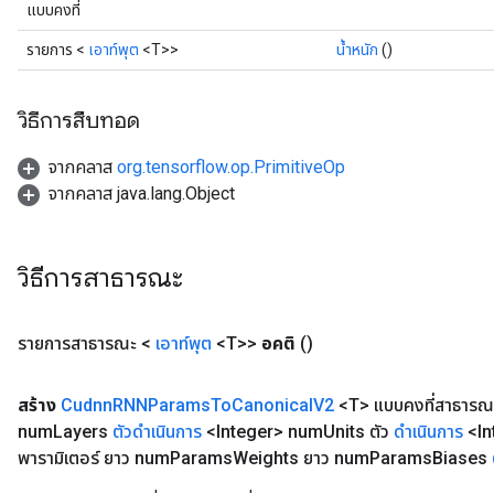
แบบคงที่
Batch
รายการ <
เอาท์พุต
<T>>
น้ำหนัก
()
atch
วิธีการสืบทอด
จากคลาส
org.tensorflow.op.PrimitiveOp
จากคลาส java.lang.Object
วิธีการสาธารณะ
รายการสาธารณะ <
เอาท์พุต
<T>>
อคติ
()
สร้าง
Cudnn
RNNParams
To
Canonical
V2
<T> แบบคงที่สาธารณ
num
Layers
ตัวดำเนินการ
<Integer> num
Units ตัว
ดำเนินการ
<In
พารามิเตอร์ ยาว num
Params
Weights ยาว num
Params
Biases