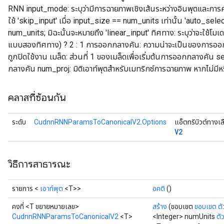
RNN input_mode: ระบุว่ามีการฉายภาพเชิงเส้นระหว่างอินพุตและการ
ใช้ 'skip_input' เมื่อ input_size == num_units เท่านั้น 'auto_selec
num_units; มิฉะนั้นจะหมายถึง 'linear_input' ทิศทาง: ระบุว่าจะใช้โ
แบบสองทิศทาง) ? 2 : 1 การออกกลางคัน: ความน่าจะเป็นของการออกก
ถูกปิดใช้งาน เมล็ด: ส่วนที่ 1 ของเมล็ดเพื่อเริ่มต้นการออกกลางคัน se
กลางคัน num_proj: มิติเอาท์พุตสำหรับเมทริกซ์การฉายภาพ หากไม่มีห
คลาสที่ซ้อนกัน
ระดับ
CudnnRNNParamsToCanonicalV2.Options
แอ็ตทริบิวต์ทางเ
V2
วิธีการสาธารณะ
รายการ <
เอาท์พุต
<T>>
อคติ
()
คงที่ <T ขยายหมายเลข>
สร้าง
(ขอบเขต
ขอบเขต
ตั
CudnnRNNParamsToCanonicalV2
<T>
<Integer> numUnits
ตั