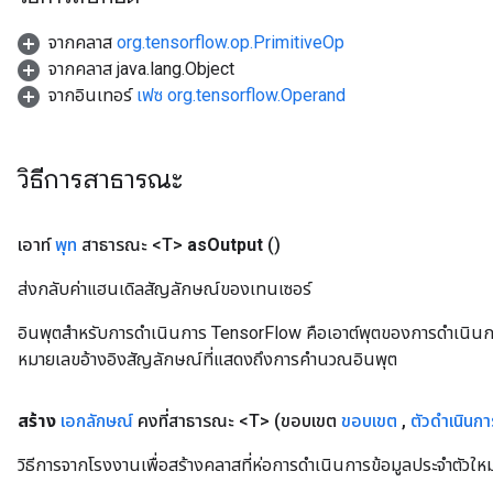
จากคลาส
org.tensorflow.op.PrimitiveOp
จากคลาส java.lang.Object
จากอินเทอร์
เฟซ org.tensorflow.Operand
วิธีการสาธารณะ
เอาท์
พุท
สาธารณะ <T>
as
Output
()
ส่งกลับค่าแฮนเดิลสัญลักษณ์ของเทนเซอร์
อินพุตสำหรับการดำเนินการ TensorFlow คือเอาต์พุตของการดำเนินการ T
หมายเลขอ้างอิงสัญลักษณ์ที่แสดงถึงการคำนวณอินพุต
สร้าง
เอกลักษณ์
คงที่สาธารณะ <T>
(ขอบเขต
ขอบเขต
,
ตัวดำเนินกา
rs
mParameters
วิธีการจากโรงงานเพื่อสร้างคลาสที่ห่อการดำเนินการข้อมูลประจำตัวใหม
rs