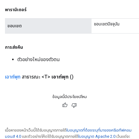
Parameters
พารามิเตอร์
rParameters
ขอบเขตปัจจุบัน
ขอบเขต
Parameters
ters
arameters
การส่งคืน
meters
rs
ตัวอย่างใหม่ของตัวตน
tDescentParameters
เอาท์พุท
สาธารณะ <T>
เอาท์พุท
()
ข้อมูลนี้มีประโยชน์ไหม
เนื้อหาของหน้าเว็บนี้ได้รับอนุญาตภายใต้
ใบอนุญาตที่ต้องระบุที่มาของครีเอทีฟคอม
มอนส์ 4.0
และตัวอย่างโค้ดได้รับอนุญาตภายใต้
ใบอนุญาต Apache 2.0
เว้นแต่จะ