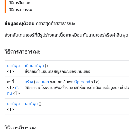
วิธีการสืบทอด
วิธีการสาธารณะ
ข้อมูลระบุตัวตน
คลาสสุดท้ายสาธารณะ
ส่งกลับเทนเซอร์ที่มีรูปร่างและเนื้อหาเหมือนกับเทนเซอร์หรือค่าอินพุต
วิธีการสาธารณะ
เอาท์พุต
เป็นเอาท์พุต
()
<T>
ส่งกลับค่าแฮนเดิลสัญลักษณ์ของเทนเซอร์
คงที่
สร้าง
(
ขอบเขต
ขอบเขต อินพุต
Operand
<T>)
<T>
ตัว
วิธีการจากโรงงานเพื่อสร้างคลาสที่ห่อการดำเนินการข้อมูลประจำตัว
ตน
<T>
เอาท์พุต
เอาท์พุท
()
<T>
วิธีการสืบทอด