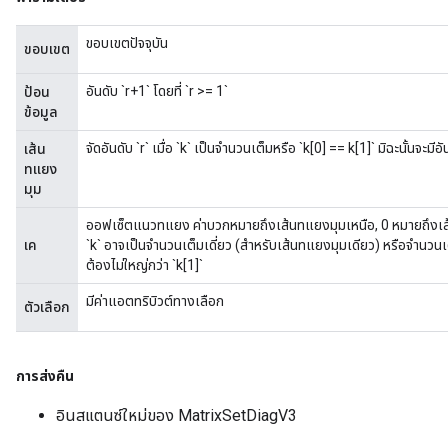
ขอบเขตปัจจุบัน
ขอบเขต
m
อันดับ `r+1` โดยที่ `r >= 1`
ป้อน
ข้อมูล
จัดอันดับ `r` เมื่อ `k` เป็นจำนวนเต็มหรือ `k[0] == k[1]` มิฉะนั้นจะมีอ
เส้น
rs
ทแยง
มุม
eters
ntumParameters
ออฟเซ็ตแนวทแยง ค่าบวกหมายถึงเส้นทแยงมุมเหนือ, 0 หมายถึงเส
ters
เค
`k` อาจเป็นจำนวนเต็มเดี่ยว (สำหรับเส้นทแยงมุมเดียว) หรือจำนวนเต็
ropParameters
ต้องไม่ใหญ่กว่า `k[1]`
s
มีค่าแอตทริบิวต์ทางเลือก
ตัวเลือก
atorParameters
ghtParameters
meters
การส่งคืน
adParameters
rameters
อินสแตนซ์ใหม่ของ MatrixSetDiagV3
eters