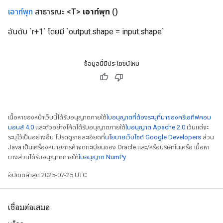
ientDescentParameters
เอาท์พุท
สาธารณะ <T>
เอาท์พุท
()
อันดับ `r+1` โดยมี `output.shape = input.shape`
ข้อมูลนี้มีประโยชน์ไหม
เนื้อหาของหน้าเว็บนี้ได้รับอนุญาตภายใต้
ใบอนุญาตที่ต้องระบุที่มาของครีเอทีฟคอม
มอนส์ 4.0
และตัวอย่างโค้ดได้รับอนุญาตภายใต้
ใบอนุญาต Apache 2.0
เว้นแต่จะ
ระบุไว้เป็นอย่างอื่น โปรดดูรายละเอียดที่
นโยบายเว็บไซต์ Google Developers
ส่วน
Java เป็นเครื่องหมายการค้าจดทะเบียนของ Oracle และ/หรือบริษัทในเครือ เนื้อหา
บางส่วนได้รับอนุญาตภายใต้
ใบอนุญาต NumPy
อัปเดตล่าสุด 2025-07-25 UTC
เชื่อมต่อเสมอ