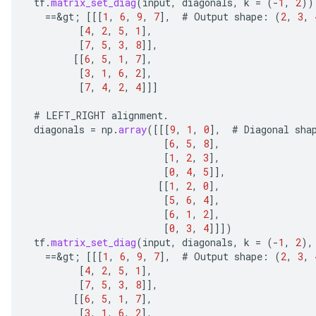
tf
.
matrix_set_diag
(
input
,
diagonals
,
k
=
(
-
1
,
2
))
AndRelu
==
&
gt
;
[[[
1
,
6
,
9
,
7
]
,
#
Output
shape
:
(
2
,
3
,
AndReluAndRequantize
[
4
,
2
,
5
,
1
]
,
[
7
,
5
,
3
,
8
]]
,
ize
[[
6
,
5
,
1
,
7
]
,
[
3
,
1
,
6
,
2
]
,
[
7
,
4
,
2
,
4
]]]
Requantize
ize
#
LEFT_RIGHT
alignment
.
diagonals
=
np
.
array
(
[[[
9
,
1
,
0
]
,
#
Diagonal
sha
[
6
,
5
,
8
]
,
[
1
,
2
,
3
]
,
[
0
,
4
,
5
]]
,
[[
1
,
2
,
0
]
,
[
5
,
6
,
4
]
,
[
6
,
1
,
2
]
,
[
0
,
3
,
4
]]]
)
tf
.
matrix_set_diag
(
input
,
diagonals
,
k
=
(
-
1
,
2
),
==
&
gt
;
[[[
1
,
6
,
9
,
7
]
,
#
Output
shape
:
(
2
,
3
,
[
4
,
2
,
5
,
1
]
,
[
7
,
5
,
3
,
8
]]
,
[[
6
,
5
,
1
,
7
]
,
[
3
,
1
,
6
,
2
]
,