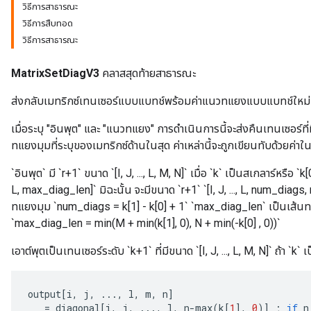
วิธีการสาธารณะ
วิธีการสืบทอด
วิธีการสาธารณะ
MatrixSetDiagV3
คลาสสุดท้ายสาธารณะ
ส่งกลับเมทริกซ์เทนเซอร์แบบแบทช์พร้อมค่าแนวทแยงแบบแบทช์ใหม่
เมื่อระบุ "อินพุต" และ "แนวทแยง" การดำเนินการนี้จะส่งคืนเทนเซอร์ที่
ทแยงมุมที่ระบุของเมทริกซ์ด้านในสุด ค่าเหล่านี้จะถูกเขียนทับด้วยค่
`อินพุต` มี `r+1` ขนาด `[I, J, ..., L, M, N]` เมื่อ `k` เป็นสเกลาร์หรือ `k[
L, max_diag_len]` มิฉะนั้น จะมีขนาด `r+1` `[I, J, ..., L, num_di
ทแยงมุม `num_diags = k[1] - k[0] + 1` `max_diag_len` เป็นเส้นทแยงม
`max_diag_len = min(M + min(k[1], 0), N + min(-k[0] , 0))`
เอาต์พุตเป็นเทนเซอร์ระดับ `k+1` ที่มีขนาด `[I, J, ..., L, M, N]` ถ้า `k` 
output
[
i
,
j
,
...,
l
,
m
,
n
]
=
diagonal
[
i
,
j
,
...,
l
,
n
-
max
(
k
[
1
]
,
0
)
]
;
if
n