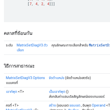
[
7
,
4
,
2
,
4
]]]
คลาสที่ซ้อนกัน
Matrix
Set
D
ระดับ
MatrixSetDiagV3.ตัว
คุณลักษณะทางเลือกสำหรับ
เลือก
วิธีการสาธารณะ
MatrixSetDiagV3.Options
จัดตำแหน่ง
(จัดตำแหน่งสตริง)
แบบคงที่
เอาท์พุต
<T>
เป็นเอาท์พุต
()
ส่งกลับค่าแฮนเดิลสัญลักษณ์ของเทนเซอร์
คงที่ <T>
สร้าง
(ขอบเขต
ขอบเขต
, อินพุต
Operand
<T