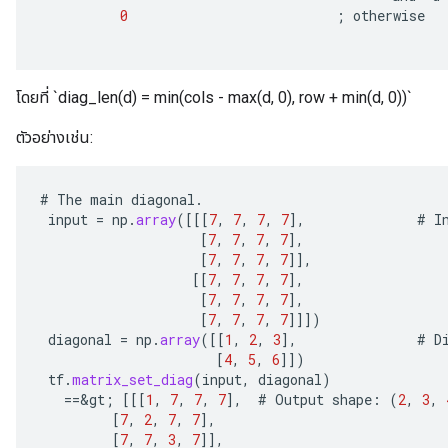
0
;
otherwise
โดยที่ `diag_len(d) = min(cols - max(d, 0), row + min(d, 0))`
ตัวอย่างเช่น:
#
The
main
diagonal
.
input
=
np
.
array
(
[[[
7
,
7
,
7
,
7
]
,
#
I
[
7
,
7
,
7
,
7
]
,
[
7
,
7
,
7
,
7
]]
,
[[
7
,
7
,
7
,
7
]
,
[
7
,
7
,
7
,
7
]
,
[
7
,
7
,
7
,
7
]]]
)
diagonal
=
np
.
array
(
[[
1
,
2
,
3
]
,
#
D
[
4
,
5
,
6
]]
)
tf
.
matrix_set_diag
(
input
,
diagonal
)
==
&
gt
;
[[[
1
,
7
,
7
,
7
]
,
#
Output
shape
:
(
2
,
3
,
[
7
,
2
,
7
,
7
]
,
[
7
,
7
,
3
,
7
]]
,