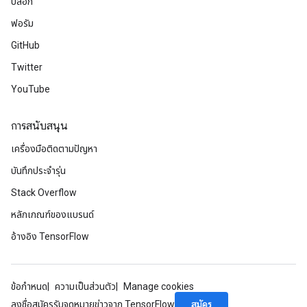
บล็อก
ฟอรัม
GitHub
Twitter
YouTube
การสนับสนุน
เครื่องมือติดตามปัญหา
บันทึกประจำรุ่น
Stack Overflow
หลักเกณฑ์ของแบรนด์
อ้างอิง TensorFlow
ข้อกำหนด
ความเป็นส่วนตัว
Manage cookies
สมัคร
ลงชื่อสมัครรับจดหมายข่าวจาก TensorFlow