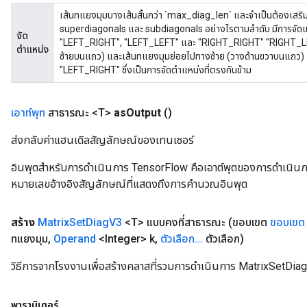
เส้นทแยงมุมบางเส้นสั้นกว่า `max_diag_len` และจำเป็นต้องเสริมด้
superdiagonals และ subdiagonals อย่างไรตามลำดับ มีการจัดแนวที
จัด
"LEFT_RIGHT", "LEFT_LEFT" และ "RIGHT_RIGHT" "RIGHT_LEF
ตำแหน่ง
ซ้ายบนแถว) และเส้นทแยงมุมย่อยไปทางซ้าย (วางด้านขวาบนแถว) เ
"LEFT_RIGHT" ซึ่งเป็นการจัดตำแหน่งที่ตรงกันข้าม
เอาท์พุท
สาธารณะ <T>
as
Output
()
ส่งกลับค่าแฮนเดิลสัญลักษณ์ของเทนเซอร์
อินพุตสำหรับการดำเนินการ TensorFlow คือเอาต์พุตของการดำเนินการ T
หมายเลขอ้างอิงสัญลักษณ์ที่แสดงถึงการคำนวณอินพุต
สร้าง
Matrix
Set
Diag
V3
<T> แบบคงที่สาธารณะ
(ขอบเขต
ขอบเขต
ทแยงมุม
,
Operand
<Integer> k
,
ตัวเลือก
.
.
.
ตัวเลือก)
วิธีการจากโรงงานเพื่อสร้างคลาสที่รวมการดำเนินการ MatrixSetDiag
พารามิเตอร์