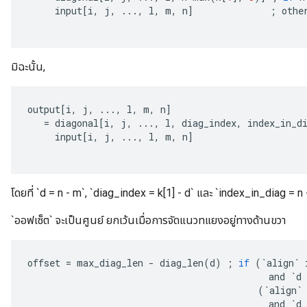
input
[
i
,
j
,
...,
l
,
m
,
n
]
;
othe
มิฉะนั้น,
output
[
i
,
j
,
...,
l
,
m
,
n
]
=
diagonal
[
i
,
j
,
...,
l
,
diag_index
,
index_in_d
input
[
i
,
j
,
...,
l
,
m
,
n
]
โดยที่ `d = n - m`, `diag_index = k[1] - d` และ `index_in_diag = n
`ออฟเซ็ต` จะเป็นศูนย์ ยกเว้นเมื่อการจัดแนวทแยงอยู่ทางด้านขวา
offset
=
max_diag_len
-
diag_len
(
d
)
;
if
(
`
align
`
and
`
d
(
`
align
`
and
`
d