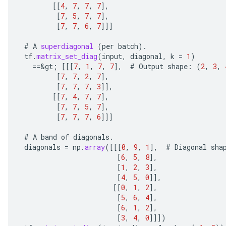
[[
4
,
7
,
7
,
7
]
,
[
7
,
5
,
7
,
7
]
,
[
7
,
7
,
6
,
7
]]]
#
A
superdiagonal
(
per
batch
).
tf
.
matrix_set_diag
(
input
,
diagonal
,
k
=
1
)
==
&
gt
;
[[[
7
,
1
,
7
,
7
]
,
#
Output
shape
:
(
2
,
3
,
[
7
,
7
,
2
,
7
]
,
ize
[
7
,
7
,
7
,
3
]]
,
[[
7
,
4
,
7
,
7
]
,
[
7
,
7
,
5
,
7
]
,
[
7
,
7
,
7
,
6
]]]
#
A
band
of
diagonals
.
Requantize
diagonals
=
np
.
array
(
[[[
0
,
9
,
1
]
,
#
Diagonal
sha
[
6
,
5
,
8
]
,
ize
[
1
,
2
,
3
]
,
AndReluAndRequantize
[
4
,
5
,
0
]]
,
u
[[
0
,
1
,
2
]
,
uAndRequantize
[
5
,
6
,
4
]
,
[
6
,
1
,
2
]
,
[
3
,
4
,
0
]]]
)