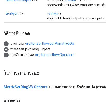
MatrixSetDiagV3
<T>
<Integer> k,
ตัวเลือก...
ตัวเลือก)
วิธีการจากโรงงานเพื่อสร้างคลาสที่รวมการด
เอาท์พุต
<T>
เอาท์พุท
()
อันดับ `r+1` โดยมี `output.shape = input.
วิธีการสืบทอด
จากคลาส
org.tensorflow.op.PrimitiveOp
จากคลาส java.lang.Object
จากอินเทอร์เฟซ
org.tensorflow.Operand
วิธีการสาธารณะ
Matrix
Set
Diag
V3
.
Options
แบบคงที่สาธารณะ
จัดตำแหน่ง
(การจ
พารามิเตอร์