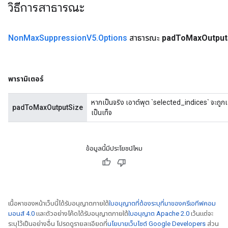
วิธีการสาธารณะ
Non
Max
Suppression
V5
.
Options
สาธารณะ
pad
To
Max
Output
พารามิเตอร์
หากเป็นจริง เอาต์พุต `selected_indices` จะถูกเ
padToMaxOutputSize
เป็นเท็จ
ข้อมูลนี้มีประโยชน์ไหม
เนื้อหาของหน้าเว็บนี้ได้รับอนุญาตภายใต้
ใบอนุญาตที่ต้องระบุที่มาของครีเอทีฟคอม
มอนส์ 4.0
และตัวอย่างโค้ดได้รับอนุญาตภายใต้
ใบอนุญาต Apache 2.0
เว้นแต่จะ
ระบุไว้เป็นอย่างอื่น โปรดดูรายละเอียดที่
นโยบายเว็บไซต์ Google Developers
ส่วน