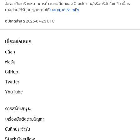
Java เป็นเครื่องหมายการค้าจดทะเบียนของ Oracle และ/หรือบริษัทในเครือ เนื้อหา
ize
บางส่วนได้รับอนุญาตภายใต้
ใบอนุญาต NumPy
อัปเดตล่าสุด 2025-07-25 UTC
เชื่อมต่อเสมอ
Requantize
ize
บล็อก
AndReluAndRequantize
ฟอรัม
u
GitHub
uAndRequantize
Twitter
YouTube
AndRelu
AndReluAndRequantize
การสนับสนุน
ize
เครื่องมือติดตามปัญหา
บันทึกประจำรุ่น
Requantize
Stack Overflow
ize