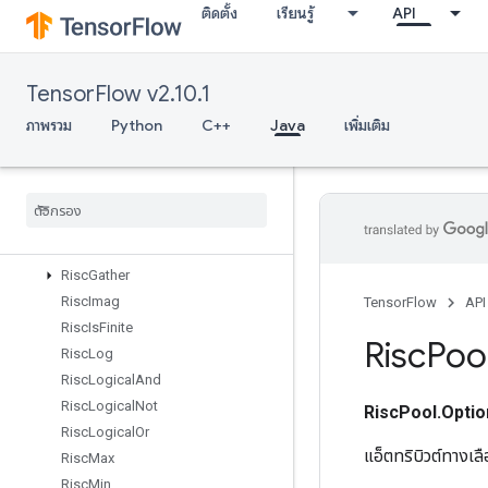
ติดตั้ง
เรียนรู้
API
RiscCeil
RiscCholesky
RiscConcat
TensorFlow v2.10.1
RiscConv
RiscCos
ภาพรวม
Python
C++
Java
เพิ่มเติม
RiscDiv
Risc
Dot
Risc
Exp
Risc
Fft
Risc
Floor
Risc
Gather
Risc
Imag
TensorFlow
API
Risc
Is
Finite
Risc
Poo
Risc
Log
Risc
Logical
And
Risc
Logical
Not
RiscPool.Optio
Risc
Logical
Or
แอ็ตทริบิวต์ทางเ
Risc
Max
Risc
Min