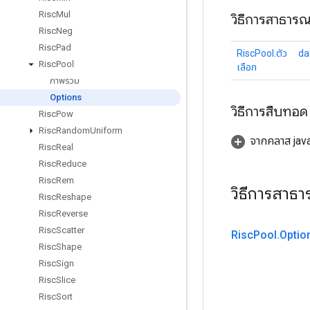
Risc
Mul
วิธีการสาธาร
Risc
Neg
Risc
Pad
RiscPool.ตัว
da
Risc
Pool
เลือก
ภาพรวม
Options
วิธีการสืบทอด
Risc
Pow
Risc
Random
Uniform
จากคลาส java
Risc
Real
Risc
Reduce
Risc
Rem
วิธีการสาธ
Risc
Reshape
Risc
Reverse
Risc
Scatter
Risc
Pool
.
Optio
Risc
Shape
Risc
Sign
Risc
Slice
Risc
Sort