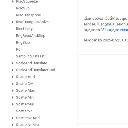
Risc
Squeeze
Risc
Sub
Risc
Transpose
เนื้อหาของหน้าเว็บนี้ได้รับอนุ
Risc
Triangular
Solve
อย่างอื่น โปรดดูรายละเอียดที่
น
Risc
Unary
อนุญาตภายใต้
ใบอนุญาต Num
Rng
Read
And
Skip
อัปเดตล่าสุด 2025-07-25 UT
Rng
Skip
Roll
Sampling
Dataset
Scale
And
Translate
เชื่อมต่อเสมอ
Scale
And
Translate
Grad
บล็อก
Scatter
Add
Scatter
Div
ฟอรัม
Scatter
Max
GitHub
Scatter
Min
Twitter
Scatter
Mul
Scatter
Nd
YouTube
Scatter
Nd
Add
Scatter
Nd
Max