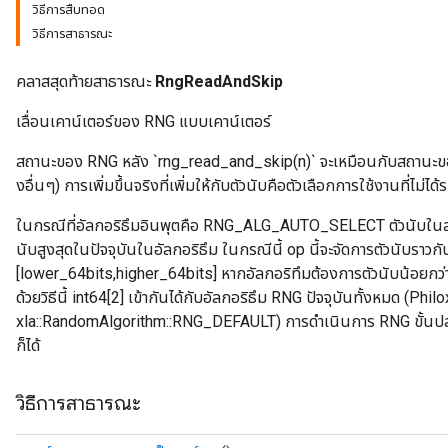
วิธีการสืบทอด
วิธีการสาธารณะ
คลาสสุดท้ายสาธารณะ
RngReadAndSkip
เลื่อนเคาน์เตอร์ของ RNG แบบเคาน์เตอร์
สถานะของ RNG หลัง `rng_read_and_skip(n)` จะเหมือนกับสถานะขอ
งอื่นๆ) การเพิ่มขึ้นจริงที่เพิ่มให้กับตัวนับคือตัวเลือกการใช้งานที่ไม่ได้ร
ในกรณีที่อัลกอริธึมอินพุตคือ RNG_ALG_AUTO_SELECT ตัวนับในสถา
นับสูงสุดในปัจจุบันในอัลกอริธึม ในกรณีนี้ op นี้จะจัดการตัวนับราวกั
[lower_64bits,higher_64bits] หากอัลกอริทึมต้องการตัวนับน้อยกว่า 
ด้วยวิธีนี้ int64[2] เข้ากันได้กับอัลกอริธึม RNG ปัจจุบันทั้งหมด (Phi
xla::RandomAlgorithm::RNG_DEFAULT) การดำเนินการ RNG ขั้นปลาย
ก็ได้
วิธีการสาธารณะ