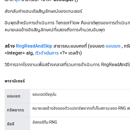
ส่งกลับค่าแฮนเดิลสัญลักษณ์ของเทนเซอร์
อินพุตสำหรับการดำเนินการ TensorFlow คือเอาต์พุตของการดำเนินการ T
หมายเลขอ้างอิงสัญลักษณ์ที่แสดงถึงการคำนวณอินพุต
สร้าง
Rng
Read
And
Skip
สาธารณะแบบคงที่
(ขอบเขต
ขอบเขต
,
ทร
<Integer> alg
,
ตัวดำเนินการ
<?> เดลต้า)
วิธีการจากโรงงานเพื่อสร้างคลาสที่รวมการดำเนินการ RngReadAndS
พารามิเตอร์
ขอบเขตปัจจุบัน
ขอบเขต
หมายเลขอ้างอิงของตัวแปรทรัพยากรที่เก็บสถานะของ RNG สถ
ทรัพยากร
อัลกอริทึม RNG
อัลจี