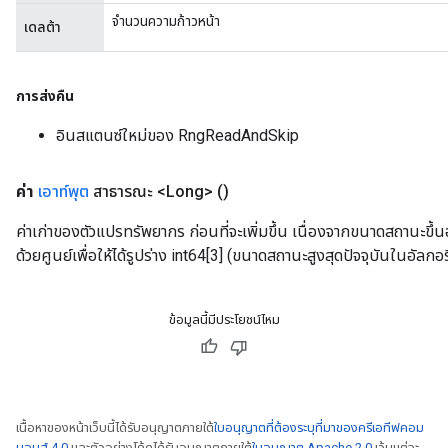
จำนวนความก้าวหน้า
เดลต้า
การส่งคืน
อินสแตนซ์ใหม่ของ RngReadAndSkip
ค่า
เอาท์พุต
สาธารณะ <Long>
()
ค่าเก่าของตัวแปรทรัพยากร ก่อนที่จะเพิ่มขึ้น เนื่องจากขนาดสถานะขึ้นอย
ด้วยศูนย์เพื่อให้ได้รูปร่าง int64[3] (ขนาดสถานะสูงสุดปัจจุบันในอัลกอร
ข้อมูลนี้มีประโยชน์ไหม
เนื้อหาของหน้าเว็บนี้ได้รับอนุญาตภายใต้
ใบอนุญาตที่ต้องระบุที่มาของครีเอทีฟคอม
มอนส์ 4.0
และตัวอย่างโค้ดได้รับอนุญาตภายใต้
ใบอนุญาต Apache 2.0
เว้นแต่จะ