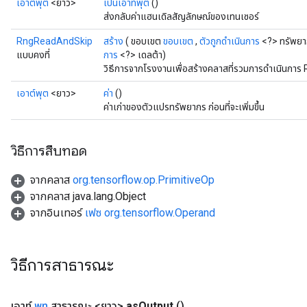
เอาต์พุต
<ยาว>
เป็นเอาท์พุต
()
ส่งกลับค่าแฮนเดิลสัญลักษณ์ของเทนเซอร์
RngReadAndSkip
สร้าง
( ขอบเขต
ขอบเขต
,
ตัวถูกดำเนินการ
<?> ทรัพยา
แบบคงที่
การ
<?> เดลต้า)
วิธีการจากโรงงานเพื่อสร้างคลาสที่รวมการดำเนินกา
เอาต์พุต
<ยาว>
ค่า
()
ค่าเก่าของตัวแปรทรัพยากร ก่อนที่จะเพิ่มขึ้น
วิธีการสืบทอด
จากคลาส
org.tensorflow.op.PrimitiveOp
จากคลาส java.lang.Object
จากอินเทอร์
เฟซ org.tensorflow.Operand
วิธีการสาธารณะ
เอาท์
พุท
สาธารณะ <ยาว>
as
Output
()