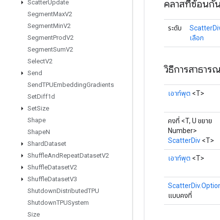
คลาสที่ซ้อนกั
Scatter
Update
Segment
Max
V2
Segment
Min
V2
ระดับ
ScatterDiv
เลือก
Segment
Prod
V2
Segment
Sum
V2
Select
V2
วิธีการสาธาร
Send
Send
TPUEmbedding
Gradients
เอาท์พุต
<T>
Set
Diff1d
Set
Size
Shape
คงที่ <T, U ขยาย
Number>
Shape
N
ScatterDiv
<T>
Shard
Dataset
Shuffle
And
Repeat
Dataset
V2
เอาท์พุต
<T>
Shuffle
Dataset
V2
Shuffle
Dataset
V3
ScatterDiv.Optio
Shutdown
Distributed
TPU
แบบคงที่
Shutdown
TPUSystem
Size