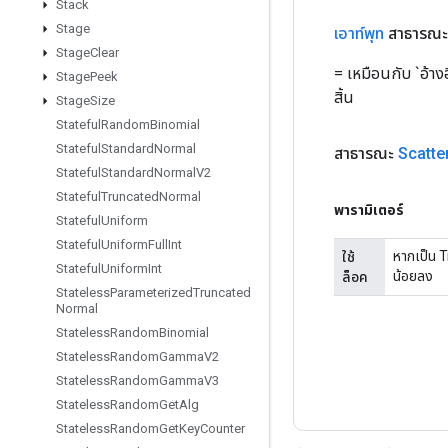
Stack
Stage
เอาท์พุท
สาธารณะ
Stage
Clear
= เหมือนกับ `อ้าง
Stage
Peek
สิ้น
Stage
Size
Stateful
Random
Binomial
Stateful
Standard
Normal
สาธารณะ
Scatte
Stateful
Standard
Normal
V2
Stateful
Truncated
Normal
พารามิเตอร์
Stateful
Uniform
Stateful
Uniform
Full
Int
หากเป็น T
ใช้
Stateful
Uniform
Int
น้อยลง
ล็อค
Stateless
Parameterized
Truncated
Normal
Stateless
Random
Binomial
Stateless
Random
Gamma
V2
Stateless
Random
Gamma
V3
Stateless
Random
Get
Alg
Stateless
Random
Get
Key
Counter