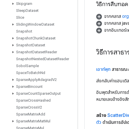
วิธีการสืบทอด
Skipgram
Sleep
Dataset
จากคลาส
org
Slice
จากคลาส java
Sliding
Window
Dataset
จากอินเทอร์
Snapshot
Snapshot
Chunk
Dataset
Snapshot
Dataset
วิธีการสาธ
Snapshot
Dataset
Reader
Snapshot
Nested
Dataset
Reader
Sobol
Sample
เอาท์พุท
สาธารณะ
Space
To
Batch
Nd
Sparse
Apply
Adagrad
V2
ส่งกลับค่าแฮนเด
Sparse
Bincount
อินพุตสำหรับการดำ
Sparse
Count
Sparse
Output
หมายเลขอ้างอิงส
Sparse
Cross
Hashed
Sparse
Cross
V2
Sparse
Matrix
Add
สร้าง
Scatter
Di
Sparse
Matrix
Mat
Mul
ตัว
ดำเนินการอัป
Sparse
Matrix
Mul