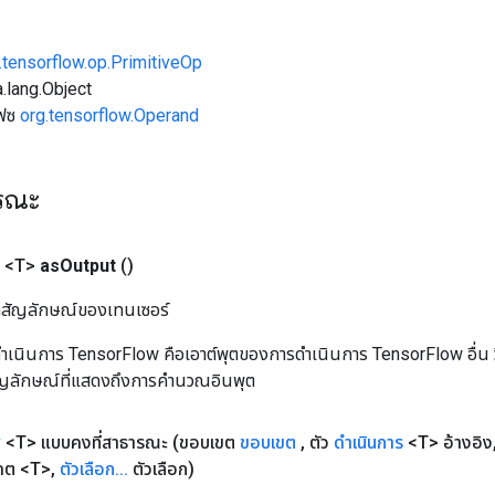
.tensorflow.op.PrimitiveOp
.lang.Object
เฟซ
org.tensorflow.Operand
ารณะ
 <T>
as
Output
()
ิลสัญลักษณ์ของเทนเซอร์
เนินการ TensorFlow คือเอาต์พุตของการดำเนินการ TensorFlow อื่น วิธี
ัญลักษณ์ที่แสดงถึงการคำนวณอินพุต
v
<T> แบบคงที่สาธารณะ
(ขอบเขต
ขอบเขต
,
ตัว
ดำเนินการ
<T> อ้างอิง
เดต <T>
,
ตัวเลือก
.
.
.
ตัวเลือก)