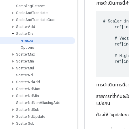
การดำเนินการนี้
Sampling
Dataset
Scale
And
Translate
Scale
And
Translate
Grad
#
Scalar
in
ref
[
in
Scatter
Add
Scatter
Div
#
Vect
ภาพรวม
ref
[
in
Options
Scatter
Max
#
High
ref
[
in
Scatter
Min
Scatter
Mul
Scatter
Nd
Scatter
Nd
Add
การดำเนินการนี้จะ
Scatter
Nd
Max
รายการที่ซ้ำกันจะ
Scatter
Nd
Min
แบ่งกัน
Scatter
Nd
Non
Aliasing
Add
Scatter
Nd
Sub
ต้องใช้ `updates
Scatter
Nd
Update
Scatter
Sub