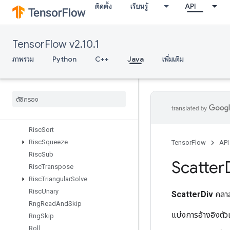
ติดตั้ง
เรียนรู้
API
RiscRandomUniform
RiscReal
RiscReduce
TensorFlow v2.10.1
RiscRem
RiscReshape
ภาพรวม
Python
C++
Java
เพิ่มเติม
RiscReverse
Risc
Scatter
Risc
Shape
Risc
Sign
Risc
Slice
Risc
Sort
Risc
Squeeze
TensorFlow
API
Risc
Sub
Scatter
Risc
Transpose
Risc
Triangular
Solve
Risc
Unary
ScatterDiv
คลาส
Rng
Read
And
Skip
แบ่งการอ้างอิงต
Rng
Skip
Roll