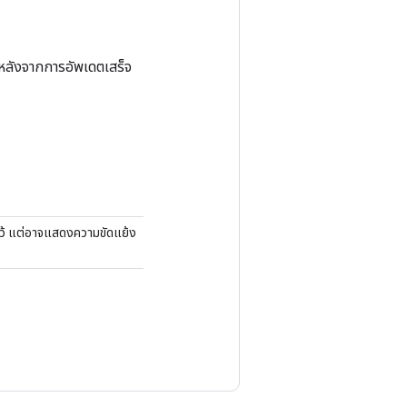
ตหลังจากการอัพเดตเสร็จ
ไว้ แต่อาจแสดงความขัดแย้ง