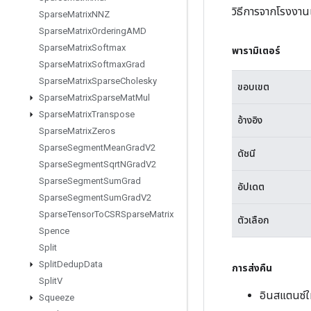
วิธีการจากโรงงาน
Sparse
Matrix
NNZ
Sparse
Matrix
Ordering
AMD
Sparse
Matrix
Softmax
พารามิเตอร์
Sparse
Matrix
Softmax
Grad
Sparse
Matrix
Sparse
Cholesky
ขอบเขต
Sparse
Matrix
Sparse
Mat
Mul
Sparse
Matrix
Transpose
อ้างอิง
Sparse
Matrix
Zeros
Sparse
Segment
Mean
Grad
V2
ดัชนี
Sparse
Segment
Sqrt
NGrad
V2
Sparse
Segment
Sum
Grad
อัปเดต
Sparse
Segment
Sum
Grad
V2
Sparse
Tensor
To
CSRSparse
Matrix
ตัวเลือก
Spence
Split
Split
Dedup
Data
การส่งคืน
Split
V
อินสแตนซ์ใ
Squeeze