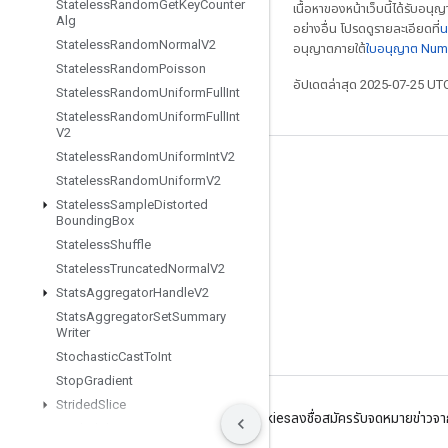
Stateless
Random
Get
Key
Counter
เนื้อหาของหน้าเว็บนี้ได้รับอนุ
Alg
อย่างอื่น โปรดดูรายละเอียดที่
น
Stateless
Random
Normal
V2
อนุญาตภายใต้
ใบอนุญาต Num
Stateless
Random
Poisson
อัปเดตล่าสุด 2025-07-25 UT
Stateless
Random
Uniform
Full
Int
Stateless
Random
Uniform
Full
Int
V2
Stateless
Random
Uniform
Int
V2
เชื่อมต่อเสมอ
Stateless
Random
Uniform
V2
Stateless
Sample
Distorted
บล็อก
Bounding
Box
ฟอรัม
Stateless
Shuffle
Stateless
Truncated
Normal
V2
GitHub
Stats
Aggregator
Handle
V2
Twitter
Stats
Aggregator
Set
Summary
Writer
YouTube
Stochastic
Cast
To
Int
Stop
Gradient
Strided
Slice
ข้อกำหนด
ความเป็นส่วนตัว
Manage cookies
ลงชื่อสมัครรับจดหมายข่าว
Strided
Slice
Assign