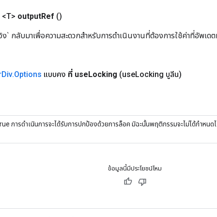
 <T>
output
Ref
()
อิง` กลับมาเพื่อความสะดวกสำหรับการดำเนินงานที่ต้องการใช้ค่าที่อัพเด
r
Div
.
Options
แบบคง
ที่ use
Locking
(use
Locking บูลีน)
rue การดำเนินการจะได้รับการปกป้องด้วยการล็อค มิฉะนั้นพฤติกรรมจะไม่ได้กำหนด
ข้อมูลนี้มีประโยชน์ไหม