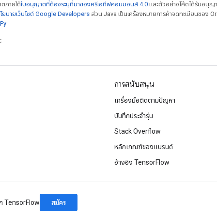
ญาตภายใต้
ใบอนุญาตที่ต้องระบุที่มาของครีเอทีฟคอมมอนส์ 4.0
และตัวอย่างโค้ดได้รับอนุญ
โยบายเว็บไซต์ Google Developers
ส่วน Java เป็นเครื่องหมายการค้าจดทะเบียนของ Orac
Py
C
การสนับสนุน
เครื่องมือติดตามปัญหา
บันทึกประจำรุ่น
Stack Overflow
หลักเกณฑ์ของแบรนด์
อ้างอิง TensorFlow
สมัคร
จาก TensorFlow