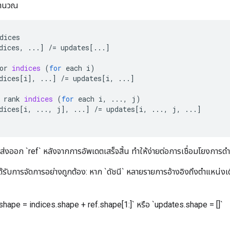
คำนวณ
dices
dices
,
...
]
/=
updates
[
...
]
or
indices
(
for
each
i
)
dices
[
i
]
,
...
]
/=
updates
[
i
,
...
]
rank
indices
(
for
each
i
,
...,
j
)
dices
[
i
,
...,
j
]
,
...
]
/=
updates
[
i
,
...,
j
,
...
]
ส่งออก `ref` หลังจากการอัพเดตเสร็จสิ้น ทำให้ง่ายต่อการเชื่อมโยงการดำเน
ได้รับการจัดการอย่างถูกต้อง: หาก `ดัชนี` หลายรายการอ้างอิงถึงตำแหน่งเ
.shape = indices.shape + ref.shape[1:]` หรือ `updates.shape = []`