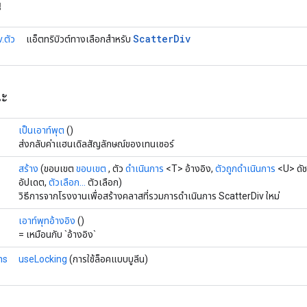
น
Scatter
Div
.ตัว
แอ็ตทริบิวต์ทางเลือกสำหรับ
ณะ
เป็นเอาท์พุต
()
ส่งกลับค่าแฮนเดิลสัญลักษณ์ของเทนเซอร์
สร้าง
(ขอบเขต
ขอบเขต
, ตัว
ดำเนินการ
<T> อ้างอิง,
ตัวถูกดำเนินการ
<U> ดัช
อัปเดต,
ตัวเลือก...
ตัวเลือก)
วิธีการจากโรงงานเพื่อสร้างคลาสที่รวมการดำเนินการ ScatterDiv ใหม่
เอาท์พุทอ้างอิง
()
= เหมือนกับ `อ้างอิง`
ns
useLocking
(การใช้ล็อคแบบบูลีน)