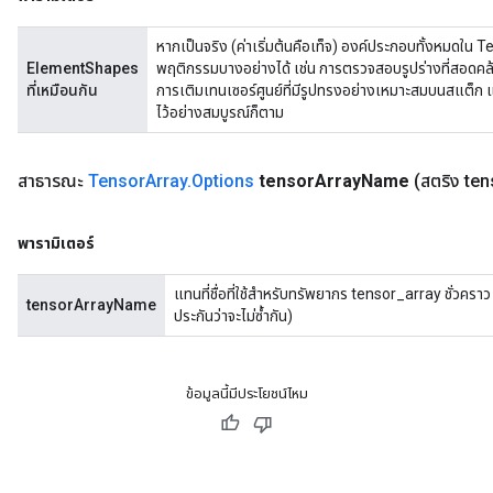
หากเป็นจริง (ค่าเริ่มต้นคือเท็จ) องค์ประกอบทั้งหมดใน Te
ElementShapes
พฤติกรรมบางอย่างได้ เช่น การตรวจสอบรูปร่างที่สอด
ที่เหมือนกัน
การเติมเทนเซอร์ศูนย์ที่มีรูปทรงอย่างเหมาะสมบนสแต็ก
ไว้อย่างสมบูรณ์ก็ตาม
สาธารณะ
Tensor
Array
.
Options
tensor
Array
Name
(สตริง te
พารามิเตอร์
แทนที่ชื่อที่ใช้สำหรับทรัพยากร tensor_array ชั่วคราว 
tensorArrayName
ประกันว่าจะไม่ซ้ำกัน)
ข้อมูลนี้มีประโยชน์ไหม