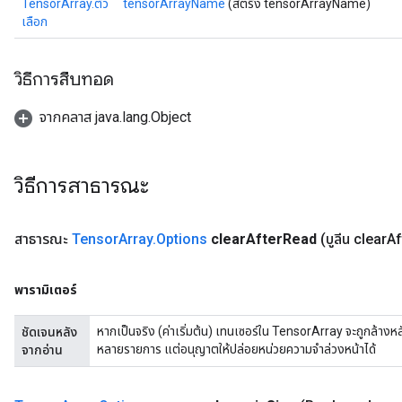
TensorArray.ตัว
tensorArrayName
(สตริง tensorArrayName)
เลือก
วิธีการสืบทอด
จากคลาส java.lang.Object
วิธีการสาธารณะ
สาธารณะ
Tensor
Array
.
Options
clear
After
Read
(บูลีน clear
Af
พารามิเตอร์
หากเป็นจริง (ค่าเริ่มต้น) เทนเซอร์ใน TensorArray จะถูกล้างหลั
ชัดเจนหลัง
หลายรายการ แต่อนุญาตให้ปล่อยหน่วยความจำล่วงหน้าได้
จากอ่าน