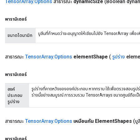
Tensor
Array
.
Options
สาธารณะ
dynamic
Size
(Boolean dyna
พารามิเตอร์
บูลีนที่กำหนดว่าจะอนุญาตให้เขียนไปยัง TensorArray เพื่อเพิ่ม
ขนาดไดนามิก
สาธารณะ
Tensor
Array
.
Options
element
Shape
(
รูปร่าง
eleme
พารามิเตอร์
รูปร่างที่คาดหวังขององค์ประกอบ หากทราบ ใช้เพื่อตรวจสอบรูป
องค์
ร่างนี้อย่างสมบูรณ์ การรวบรวม TensorArrays ขนาดศูนย์ถือเป
ประกอบ
รูปร่าง
สาธารณะ
Tensor
Array
.
Options
เหมือนกัน Element
Shapes
(บู
พารามิเตอร์