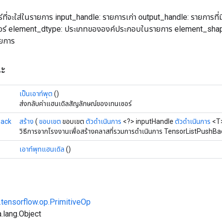
ร์ที่จะใส่ในรายการ input_handle: รายการเก่า output_handle: รายการ
อร์ element_dtype: ประเภทขององค์ประกอบในรายการ element_shape: รู
ยการ
ณะ
เป็นเอาท์พุต
()
ส่งกลับค่าแฮนเดิลสัญลักษณ์ของเทนเซอร์
Back
สร้าง
(
ขอบเขต
ขอบเขต
ตัวดำเนินการ
<?> inputHandle
ตัวดำเนินการ
<T>
วิธีการจากโรงงานเพื่อสร้างคลาสที่รวมการดำเนินการ TensorListPushBac
เอาท์พุทแฮนเดิล
()
.tensorflow.op.PrimitiveOp
.lang.Object