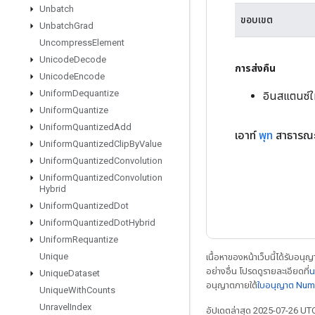
Unbatch
ขอบเขต
Unbatch
Grad
Uncompress
Element
Unicode
Decode
การส่งคืน
Unicode
Encode
Uniform
Dequantize
อินสแตนซ์
Uniform
Quantize
Uniform
Quantized
Add
เอาท์
พุท
สาธารณะ
Uniform
Quantized
Clip
By
Value
Uniform
Quantized
Convolution
Uniform
Quantized
Convolution
Hybrid
Uniform
Quantized
Dot
Uniform
Quantized
Dot
Hybrid
Uniform
Requantize
Unique
เนื้อหาของหน้าเว็บนี้ได้รับอนุ
อย่างอื่น โปรดดูรายละเอียดที่
น
Unique
Dataset
อนุญาตภายใต้
ใบอนุญาต Num
Unique
With
Counts
Unravel
Index
อัปเดตล่าสุด 2025-07-26 UT