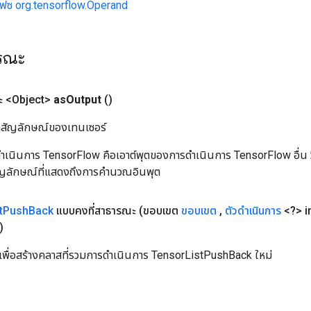
เฟซ org.tensorflow.Operand
ารณะ
 <Object>
as
Output
()
ิลสัญลักษณ์ของเทนเซอร์
เนินการ TensorFlow คือเอาต์พุตของการดำเนินการ TensorFlow อื่น วิธี
ัญลักษณ์ที่แสดงถึงการคำนวณอินพุต
t
Push
Back
แบบคงที่สาธารณะ
(ขอบเขต
ขอบเขต
,
ตัวดำเนินการ
<?> i
)
เพื่อสร้างคลาสที่รวมการดำเนินการ TensorListPushBack ใหม่