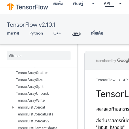
ติดตั้ง
เรียนรู้
API
TPURoundRobin
TemporaryVariable
TensorArray
TensorFlow v2.10.1
TensorArrayClose
TensorArrayConcat
ภาพรวม
Python
C++
Java
เพิ่มเติม
TensorArrayGather
Tensor
Array
Grad
Tensor
Array
Grad
With
Shape
Tensor
Array
Pack
Tensor
Array
Read
Tensor
Array
Scatter
Tensor
Array
Size
TensorFlow
API
Tensor
Array
Split
Tensor
L
Tensor
Array
Unpack
Tensor
Array
Write
Tensor
List
Concat
คลาสสุดท้ายสาธ
Tensor
List
Concat
Lists
ส่งคืนรายการที่ม
Tensor
List
Concat
V2
"input_handle"
Tensor
List
Element
Shape