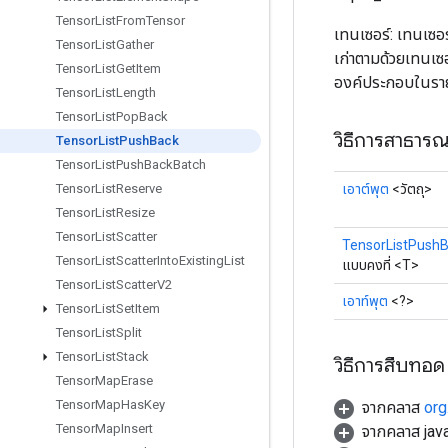
Tensor
List
From
Tensor
เทนเซอร์: เทนเซอ
Tensor
List
Gather
เก่าตามด้วยเทนเซ
Tensor
List
Get
Item
องค์ประกอบในรา
Tensor
List
Length
Tensor
List
Pop
Back
วิธีการสาธาร
Tensor
List
Push
Back
Tensor
List
Push
Back
Batch
เอาต์พุต
<วัตถุ>
Tensor
List
Reserve
Tensor
List
Resize
Tensor
List
Scatter
TensorListPush
Tensor
List
Scatter
Into
Existing
List
แบบคงที่ <T>
Tensor
List
Scatter
V2
เอาท์พุต
<?>
Tensor
List
Set
Item
Tensor
List
Split
Tensor
List
Stack
วิธีการสืบทอด
Tensor
Map
Erase
Tensor
Map
Has
Key
จากคลาส
org
Tensor
Map
Insert
จากคลาส java