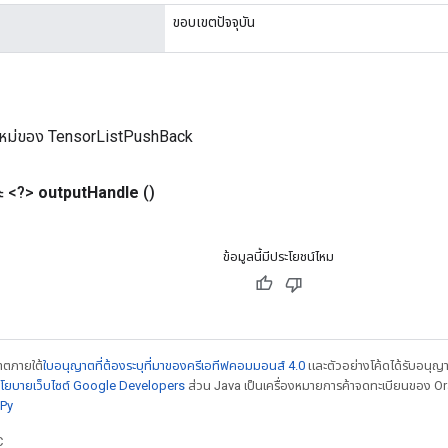
ขอบเขตปัจจุบัน
ใหม่ของ TensorListPushBack
 <?>
output
Handle
()
ข้อมูลนี้มีประโยชน์ไหม
ญาตภายใต้
ใบอนุญาตที่ต้องระบุที่มาของครีเอทีฟคอมมอนส์ 4.0
และตัวอย่างโค้ดได้รับอนุญ
โยบายเว็บไซต์ Google Developers
ส่วน Java เป็นเครื่องหมายการค้าจดทะเบียนของ Orac
Py
C