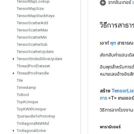
Tensor
Map
Lookup
จากอินเทอร์
Tensor
Map
Size
Tensor
Map
Stack
Keys
วิธีการสาธ
Tensor
Scatter
Add
Tensor
Scatter
Max
Tensor
Scatter
Min
เอาท์
พุท
สาธารณะ
Tensor
Scatter
Sub
Tensor
Scatter
Update
ส่งกลับค่าแฮนเด
Tensor
Strided
Slice
Update
Thread
Pool
Dataset
อินพุตสำหรับการดำ
Thread
Pool
Handle
หมายเลขอ้างอิงส
Tile
Timestamp
สร้าง
Tensor
Lis
To
Bool
การ
<T> เทนเซอร์
Top
KUnique
Top
KWith
Unique
วิธีการจากโรงงาน
Tpu
Handle
To
Proto
Key
Tridiagonal
Mat
Mul
พารามิเตอร์
Tridiagonal
Solve