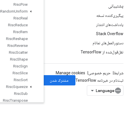
Risc
Pow
Risc
Random
Uniform
Risc
Real
Risc
Reduce
Risc
Rem
Risc
Reshape
Risc
Reverse
Risc
Scatter
Risc
Shape
Risc
Sign
Risc
Slice
Risc
Sort
Risc
Squeeze
Risc
Sub
Risc
Transpose
Risc
Triangular
Solve
Risc
Unary
Rng
Read
And
Skip
Rng
Skip