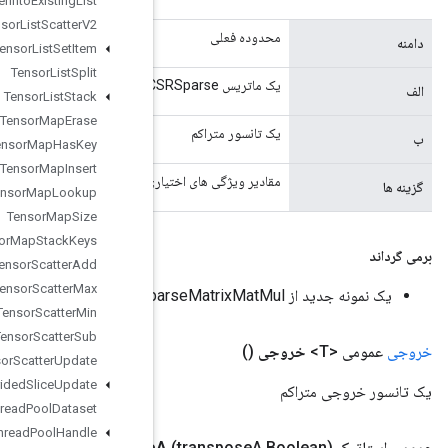
Tensor
List
Scatter
Into
Existing
List
Tensor
List
Scatter
V2
Tensor
List
Set
Item
Tensor
List
Split
Tensor
List
Stack
Tensor
Map
Erase
Tensor
Map
Has
Key
Tensor
Map
Insert
ری را حمل می کند
Tensor
Map
Lookup
Tensor
Map
Size
Tensor
Map
Stack
Keys
Tensor
Scatter
Add
Tensor
Scatter
Max
Tensor
Scatter
Min
Tensor
Scatter
Sub
Tensor
Scatter
Update
Tensor
Strided
Slice
Update
Thread
Pool
Dataset
Thread
Pool
Handle
Sparse
Matrix
Mat
Mul
.
Options
transpose