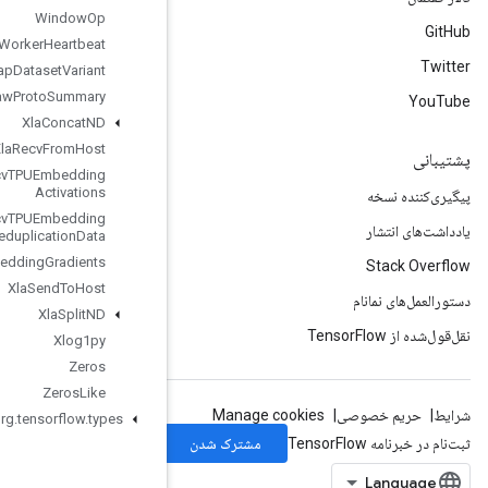
Window
Op
Worker
Heartbeat
Wrap
Dataset
Variant
Write
Raw
Proto
Summary
Xla
Concat
ND
Xla
Recv
From
Host
Xla
Recv
TPUEmbedding
Activations
Xla
Recv
TPUEmbedding
Deduplication
Data
Xla
Send
TPUEmbedding
Gradients
Xla
Send
To
Host
Xla
Split
ND
Xlog1py
Zeros
Zeros
Like
org
.
tensorflow
.
types