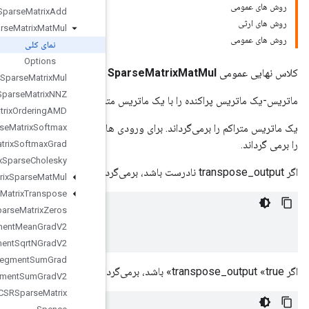
Sparse
Matrix
Add
Sparse
Matrix
Mat
Mul
نمای کلی
Options
Sparse
Matrix
Mul
Sparse
Matrix
NNZ
تراکم ضرب می کند.
Sparse
Matrix
Ordering
AMD
یک ماتریس متراکم را برمی‌گرداند. برای ورودی های A و B، که در آن A CSR است و B متراکم است. این عملیات یک C متراکم
Sparse
Matrix
Softmax
Sparse
Matrix
Softmax
Grad
Sparse
Matrix
Sparse
Cholesky
Sparse
Matrix
Sparse
Mat
Mul
Sparse
Matrix
Transpose
Sparse
Matrix
Zeros
C
=
A
.
B
Sparse
Segment
Mean
Grad
V2
Sparse
Segment
Sqrt
NGrad
V2
Sparse
Segment
Sum
Grad
Sparse
Segment
Sum
Grad
V2
Sparse
Tensor
To
CSRSparse
Matrix