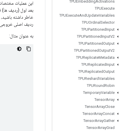
TPUEmbedding
Activations
این عملیات مختصات 
TPUExecute
بعد اول (ردیف ها) 
TPUExecute
And
Update
Variables
خاطر داشته باشید، 
TPUOrdinal
Selector
ردیف اصلی خروجی 
TPUPartitioned
Input
به عنوان مثال:
TPUPartitioned
Input
V2
TPUPartitioned
Output
TPUPartitioned
Output
V2
TPUReplicate
Metadata
TPUReplicated
Input
TPUReplicated
Output
TPUReshard
Variables
TPURound
Robin
Temporary
Variable
Tensor
Array
Tensor
Array
Close
Tensor
Array
Concat
Tensor
Array
Gather
Tensor
Array
Grad