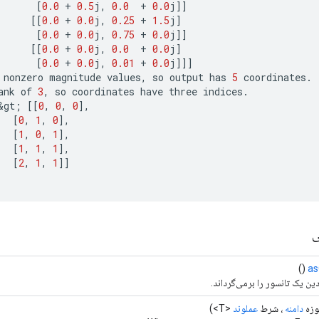
[
0.0
+
0.5
j
,
0.0
+
0.0
j
]]
[[
0.0
+
0.0
j
,
0.25
+
1.5
j
]
[
0.0
+
0.0
j
,
0.75
+
0.0
j
]]
[[
0.0
+
0.0
j
,
0.0
+
0.0
j
]
[
0.0
+
0.0
j
,
0.01
+
0.0
j
]]]
nonzero
magnitude
values
,
so
output
has
5
coordinates
.
ank
of
3
,
so
coordinates
have
three
indices
.
&
gt
;
[[
0
,
0
,
0
]
,
[
0
,
1
,
0
]
,
[
1
,
0
,
1
]
,
[
1
,
1
,
1
]
,
[
2
,
1
,
1
]]
ی
()
as
ین یک تانسور را برمی‌گرداند.
زه
دامنه
، شرط
عملوند
<T>)