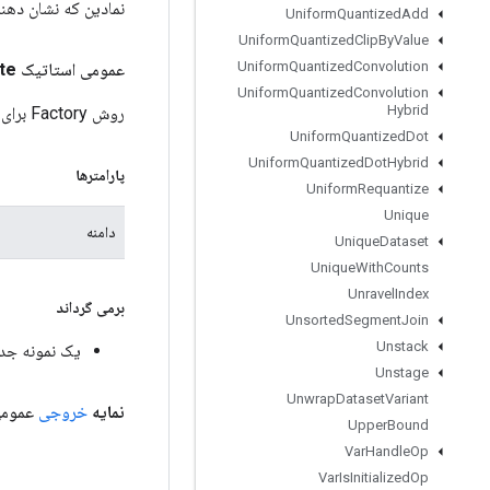
نمادین که نشان دهن
Uniform
Quantized
Add
Uniform
Quantized
Clip
By
Value
Uniform
Quantized
Convolution
عمومی استاتیک
te
Uniform
Quantized
Convolution
Hybrid
روش Factory برای ایجاد کلاسی که یک عملیات Where جدید را بسته بندی می کند.
Uniform
Quantized
Dot
Uniform
Quantized
Dot
Hybrid
پارامترها
Uniform
Requantize
Unique
دامنه
Unique
Dataset
Unique
With
Counts
Unravel
Index
برمی گرداند
Unsorted
Segment
Join
Unstack
یک نمونه جدید از
Unstage
Unwrap
Dataset
Variant
نمایه
خروجی
عمومی
Upper
Bound
Var
Handle
Op
Var
Is
Initialized
Op