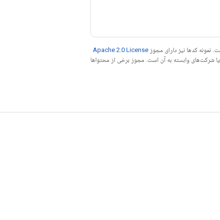
. نمونه کدها نیز دارای مجوز
Apache 2.0 License
ه کنید. جاوا علامت تجاری ثبت‌شده Oracle و/یا شرکت‌های وابسته به آن است. مجوز برخی از محتواها