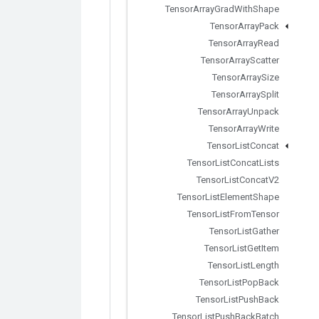
Tensor
Array
Grad
With
Shape
Tensor
Array
Pack
Tensor
Array
Read
Tensor
Array
Scatter
Tensor
Array
Size
Tensor
Array
Split
Tensor
Array
Unpack
Tensor
Array
Write
Tensor
List
Concat
Tensor
List
Concat
Lists
Tensor
List
Concat
V2
Tensor
List
Element
Shape
Tensor
List
From
Tensor
Tensor
List
Gather
Tensor
List
Get
Item
Tensor
List
Length
Tensor
List
Pop
Back
Tensor
List
Push
Back
Tensor
List
Push
Back
Batch