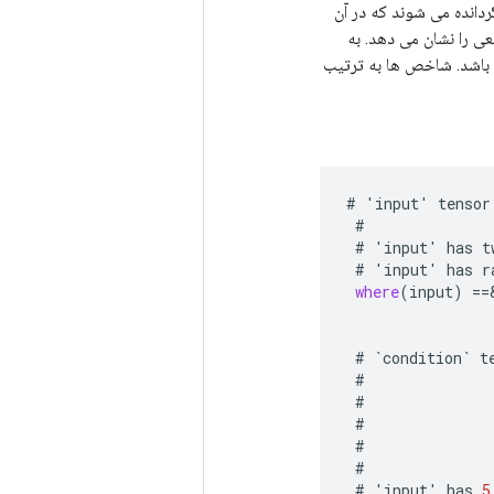
دانده می شوند که در آن
ی را نشان می دهد. به
 باشد. شاخص ها به ترتیب
#
'
input
'
tensor
#
#
'
input
'
has
t
#
'
input
'
has
r
where
(
input
)
==
#
`
condition
`
t
#
#
#
#
#
#
'
input
'
has
5