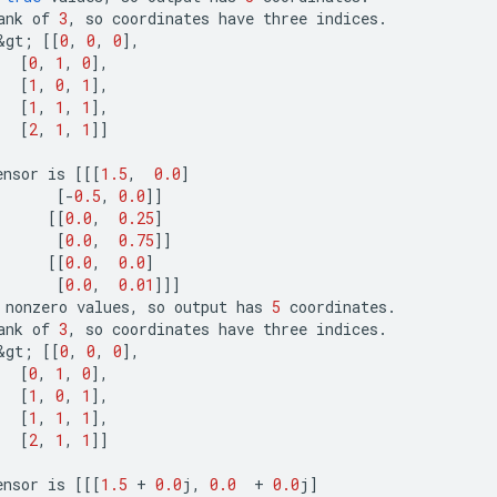
ank
of
3
,
so
coordinates
have
three
indices
.
&
gt
;
[[
0
,
0
,
0
]
,
[
0
,
1
,
0
]
,
[
1
,
0
,
1
]
,
[
1
,
1
,
1
]
,
[
2
,
1
,
1
]]
ensor
is
[[[
1.5
,
0.0
]
[-
0.5
,
0.0
]]
[[
0.0
,
0.25
]
[
0.0
,
0.75
]]
[[
0.0
,
0.0
]
[
0.0
,
0.01
]]]
nonzero
values
,
so
output
has
5
coordinates
.
ank
of
3
,
so
coordinates
have
three
indices
.
&
gt
;
[[
0
,
0
,
0
]
,
[
0
,
1
,
0
]
,
[
1
,
0
,
1
]
,
[
1
,
1
,
1
]
,
[
2
,
1
,
1
]]
ensor
is
[[[
1.5
+
0.0
j
,
0.0
+
0.0
j
]