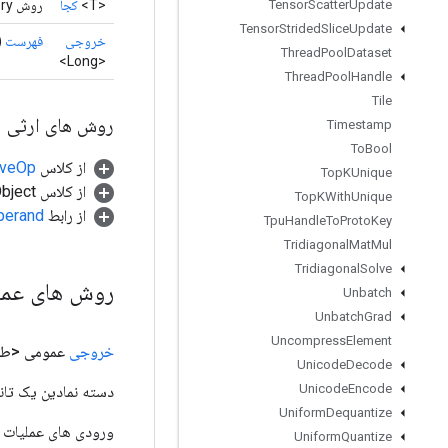
<T>
کجا
روش Factory برای ایجاد کلاسی که یک عملیات Where جدید را بسته بندی می کند.
Tensor
Scatter
Update
Tensor
Strided
Slice
Update
خروجی
فهرست
)
Thread
Pool
Dataset
<Long>
Thread
Pool
Handle
Tile
روش های ارثی
Timestamp
To
Bool
از کلاس
tiveOp
Top
KUnique
از کلاس java.lang.Object
Top
KWith
Unique
از رابط
perand
Tpu
Handle
To
Proto
Key
Tridiagonal
Mat
Mul
Tridiagonal
Solve
روش های عم
Unbatch
Unbatch
Grad
Uncompress
Element
خروجی
عمومی <طو
Unicode
Decode
Unicode
Encode
دسته نمادین یک تانس
Uniform
Dequantize
Uniform
Quantize