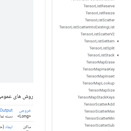
Tensor
List
Reserve
Tensor
List
Resize
Tensor
List
Scatter
Tensor
List
Scatter
Into
Existing
List
Tensor
List
Scatter
V2
Tensor
List
Set
Item
Tensor
List
Split
Tensor
List
Stack
Tensor
Map
Erase
Tensor
Map
Has
Key
Tensor
Map
Insert
Tensor
Map
Lookup
Tensor
Map
Size
روش های عموم
Tensor
Map
Stack
Keys
Tensor
Scatter
Add
خروجی
Output
Tensor
Scatter
Max
<Long>
دسته نماد
Tensor
Scatter
Min
Tensor
Scatter
Sub
ساکن
ایجاد
(حو