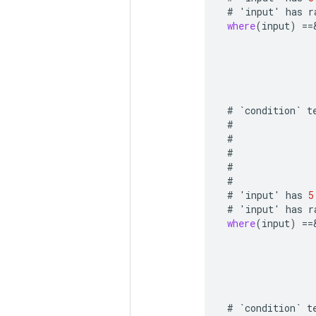
#
'
input
'
has
r
where
(
input
)
==
#
`
condition
`
t
#
#
#
#
#
#
'
input
'
has
5
#
'
input
'
has
r
where
(
input
)
==
#
`
condition
`
t