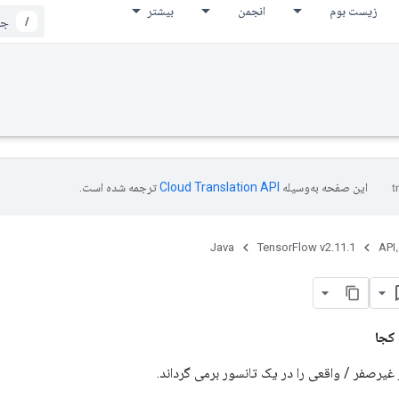
زیست بوم
انجمن
بیشتر
/
این صفحه به‌وسیله
ترجمه شده است.
Java
TensorFlow v2.11.1
API،
کجا
 غیرصفر / واقعی را در یک تانسور برمی گرداند.