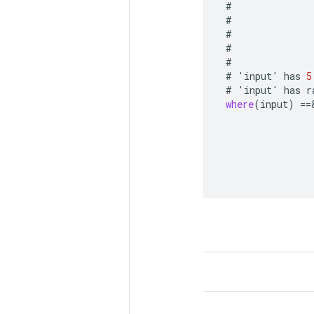
#
#
#
#
#
#
'
input
'
has
5
#
'
input
'
has
r
where
(
input
)
==