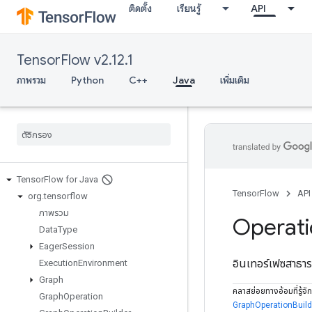
ติดตั้ง
เรียนรู้
API
TensorFlow v2.12.1
ภาพรวม
Python
C++
Java
เพิ่มเติม
Tensor
Flow for Java
TensorFlow
API
org
.
tensorflow
ภาพรวม
Operat
Data
Type
Eager
Session
อินเทอร์เฟซสาธ
Execution
Environment
Graph
คลาสย่อยทางอ้อมที่รู้จัก
Graph
Operation
GraphOperationBuild