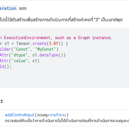
eration
ของ
อไปนี้ใช้ตัวสร้างเพื่อสร้างการดำเนินการที่สร้างค่าคงที่ "3" เป็นเอาต์พุต:
n ExecutionEnvironment, such as a Graph instance.
r
c1
=
Tensor
.
create
(
3.0f
))
{
ilder
(
"Const"
,
"MyConst"
)
Attr
(
"dtype"
,
c1
.
dataType
())
Attr
(
"value"
,
c1
)
ld
();
ณะ
r
addControlInput
( ควบคุม
การทำงาน
)
ตรวจสอบให้แน่ใจว่าการดำเนินการไม่ได้ดำเนินการก่อนที่การดำเนินการควบคุมจะ