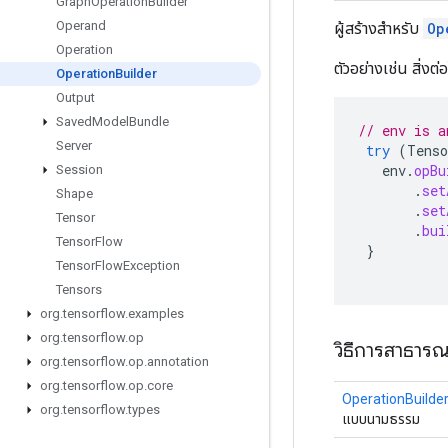
Graph
Operation
Builder
Operand
ผู้สร้างสำหรับ
Op
Operation
ตัวอย่างเช่น สิ่งต่
Operation
Builder
Output
Saved
Model
Bundle
// env is a
Server
try
(
Tenso
env
.
opBu
Session
.
set
Shape
.
set
Tensor
.
bui
Tensor
Flow
}
Tensor
Flow
Exception
Tensors
org
.
tensorflow
.
examples
org
.
tensorflow
.
op
วิธีการสาธาร
org
.
tensorflow
.
op
.
annotation
org
.
tensorflow
.
op
.
core
OperationBuilde
org
.
tensorflow
.
types
แบบนามธรรม