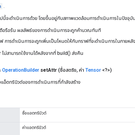
n
.
ปนี้จะดำเนินการด้วย โดยขึ้นอยู่กับสภาพแวดล้อมการดำเนินการในปัจจุบั
ือรือร้น ผลลัพธ์ของการดำเนินการจะถูกคำนวณทันที
 การดำเนินการจะถูกเพิ่มเป็นโหนดให้กับกราฟที่จะดำเนินการในภายหลัง เ
ไม่สามารถใช้งานได้หลังจากที่ build() ส่งคืน
ะ
Operation
Builder
set
Attr
(ชื่อสตริง
,
ค่า
Tensor
<?>)
งแอ็ตทริบิวต์ของการดำเนินการที่กำลังสร้าง
ชื่อแอตทริบิวต์
ค่าแอตทริบิวต์