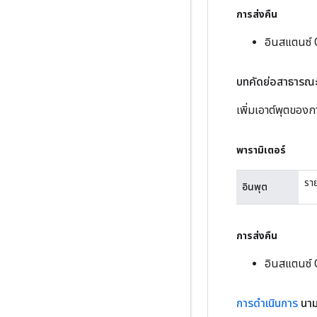
การส่งคืน
อินสแตนซ์ 
บทคัดย่อสาธารณ
เพิ่มเอาต์พุตของ
พารามิเตอร์
รา
อินพุต
การส่งคืน
อินสแตนซ์ 
การดำเนินการ
นาม