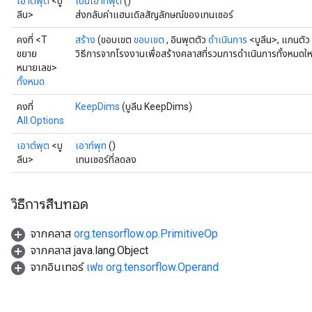
เอาต์พุต
<บู
เป็นเอาท์พุต
()
ลีน>
ส่งกลับค่าแฮนเดิลสัญลักษณ์ของเทนเซอร์
คงที่ <T
สร้าง
(ขอบเขต
ขอบเขต
, อินพุตตัว
ดำเนินการ
<บูลีน>, แกนตัว
ขยาย
วิธีการจากโรงงานเพื่อสร้างคลาสที่รวมการดำเนินการทั้งหมดให
หมายเลข>
ทั้งหมด
คงที่
KeepDims
(บูลีน KeepDims)
All.Options
เอาต์พุต
<บู
เอาท์พุท
()
ลีน>
เทนเซอร์ที่ลดลง
วิธีการสืบทอด
จากคลาส
org.tensorflow.op.PrimitiveOp
จากคลาส java.lang.Object
จากอินเทอร์
เฟซ org.tensorflow.Operand