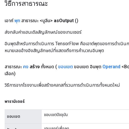
วิธีการสาธารณะ
เอาท์
พุท
สาธารณะ <บูลีน>
as
Output
()
ส่งกลับค่าแฮนเดิลสัญลักษณ์ของเทนเซอร์
อินพุตสำหรับการดำเนินการ TensorFlow คือเอาต์พุตของการดำเนินการ T
หมายเลขอ้างอิงสัญลักษณ์ที่แสดงถึงการคำนวณอินพุต
สาธารณะ
คง
สร้าง
ทั้งหมด
(
ขอบเขต
ขอบเขต อินพุต
Operand
<Bo
เลือก)
วิธีการจากโรงงานเพื่อสร้างคลาสที่รวมการดำเนินการทั้งหมดใหม่
t
พารามิเตอร์
ขอบเขตปัจจุบัน
ขอบเขต
เทนเซอร์เพื่อลด