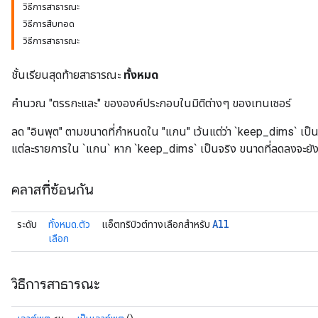
วิธีการสาธารณะ
วิธีการสืบทอด
วิธีการสาธารณะ
rs
ชั้นเรียนสุดท้ายสาธารณะ
ทั้งหมด
คำนวณ "ตรรกะและ" ขององค์ประกอบในมิติต่างๆ ของเทนเซอร์
ลด "อินพุต" ตามขนาดที่กำหนดใน "แกน" เว้นแต่ว่า `keep_dims` เป็
แต่ละรายการใน `แกน` หาก `keep_dims` เป็นจริง ขนาดที่ลดลงจะยังค
คลาสที่ซ้อนกัน
All
ระดับ
ทั้งหมด.ตัว
แอ็ตทริบิวต์ทางเลือกสำหรับ
เลือก
วิธีการสาธารณะ