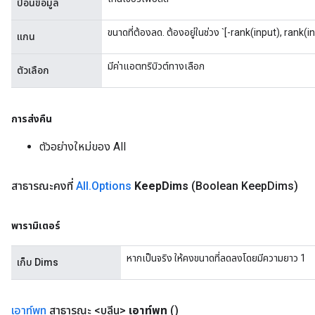
ป้อนข้อมูล
source
ขนาดที่ต้องลด. ต้องอยู่ในช่วง `[-rank(input), rank(i
แกน
มีค่าแอตทริบิวต์ทางเลือก
ตัวเลือก
leOp
การส่งคืน
ตัวอย่างใหม่ของ All
สาธารณะคงที่
All
.
Options
Keep
Dims
(Boolean Keep
Dims)
พารามิเตอร์
หากเป็นจริง ให้คงขนาดที่ลดลงโดยมีความยาว 1
เก็บ Dims
Flush
เอาท์พุท
สาธารณะ <บูลีน>
เอาท์พุท
()