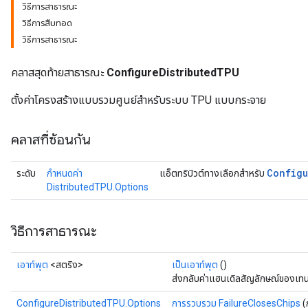
วิธีการสาธารณะ
วิธีการสืบทอด
วิธีการสาธารณะ
คลาสสุดท้ายสาธารณะ
ConfigureDistributedTPU
ตั้งค่าโครงสร้างแบบรวมศูนย์สำหรับระบบ TPU แบบกระจาย
คลาสที่ซ้อนกัน
Configu
ระดับ
กำหนดค่า
แอ็ตทริบิวต์ทางเลือกสำหรับ
DistributedTPU.Options
วิธีการสาธารณะ
เอาท์พุต
<สตริง>
เป็นเอาท์พุต
()
ส่งกลับค่าแฮนเดิลสัญลักษณ์ของเทน
ConfigureDistributedTPU.Options
การรวบรวม FailureClosesChips
(