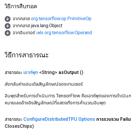
วิธีการสืบทอด
จากคลาส
org.tensorflow.op.PrimitiveOp
จากคลาส java.lang.Object
จากอินเทอร์
เฟซ org.tensorflow.Operand
วิธีการสาธารณะ
สาธารณะ
เอาท์พุท
<String>
as
Output
()
ส่งกลับค่าแฮนเดิลสัญลักษณ์ของเทนเซอร์
อินพุตสำหรับการดำเนินการ TensorFlow คือเอาต์พุตของการดำเนินการ T
หมายเลขอ้างอิงสัญลักษณ์ที่แสดงถึงการคำนวณอินพุต
สาธารณะ
Configure
Distributed
TPU
.
Options
การรวบรวม Failu
Closes
Chips)