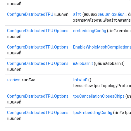
แบบคงที่
ConfigureDistributedTPU
แบบคงที่
สร้าง
(ขอบเขต
ขอบเขต
ตัวเลือก...
ตั
วิธีการจากโรงงานเพื่อสร้างคลาสที
ConfigureDistributedTPU.Options
embeddingConfig
(สตริง embed
แบบคงที่
ConfigureDistributedTPU.Options
EnableWholeMeshCompilation
แบบคงที่
ConfigureDistributedTPU.Options
isGlobalInit
(บูลีน isGlobalInit)
แบบคงที่
เอาท์พุต
<สตริง>
โทโพโลยี
()
tensorflow.tpu.TopologyProto แ
ConfigureDistributedTPU.Options
tpuCancellationClosesChips
(ยา
แบบคงที่
ConfigureDistributedTPU.Options
tpuEmbeddingConfig
(สตริง tp
แบบคงที่