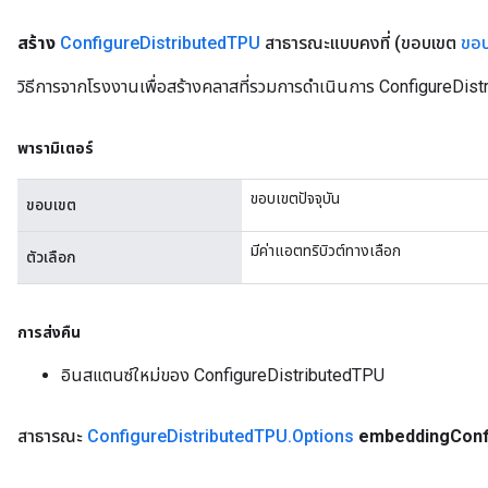
สร้าง
Configure
Distributed
TPU
สาธารณะแบบคงที่
(ขอบเขต
ขอ
วิธีการจากโรงงานเพื่อสร้างคลาสที่รวมการดำเนินการ ConfigureDist
พารามิเตอร์
ryTensorBatch
dTensorBatch
ขอบเขตปัจจุบัน
ขอบเขต
มีค่าแอตทริบิวต์ทางเลือก
ตัวเลือก
การส่งคืน
อินสแตนซ์ใหม่ของ ConfigureDistributedTPU
สาธารณะ
Configure
Distributed
TPU
.
Options
embedding
Conf
rBatch