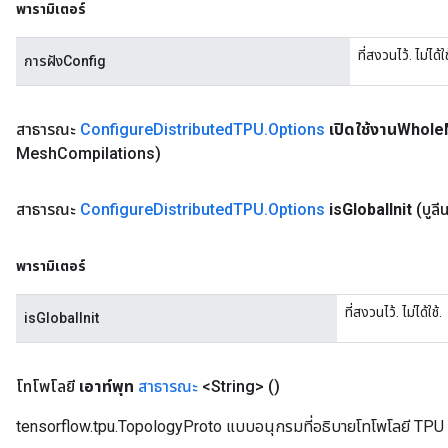
พารามิเตอร์
Batch
ที่สงวนไว้. ไม่ได้ใช
การฝังConfig
atch
สาธารณะ
Configure
Distributed
TPU
.
Options
เปิดใช้งานWhole
Mesh
Compilations)
สาธารณะ
Configure
Distributed
TPU
.
Options
is
Global
Init
(บูลี
พารามิเตอร์
ที่สงวนไว้. ไม่ได้ใช้.
isGlobalInit
โทโพโลยี
เอาท์พุท
สาธารณะ
<String>
()
tensorflow.tpu.TopologyProto แบบอนุกรมที่อธิบายโทโพโลยี TPU