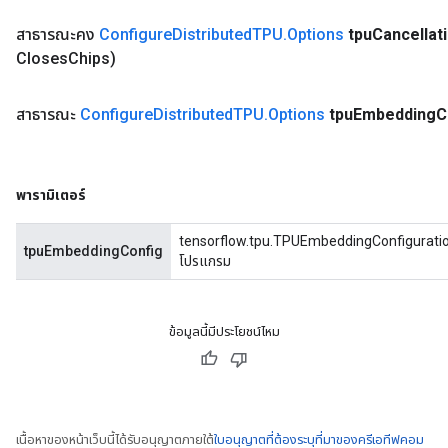
สาธารณะคง
Configure
Distributed
TPU
.
Options
tpu
Cancellat
Closes
Chips)
สาธารณะ
Configure
Distributed
TPU
.
Options
tpu
Embedding
C
พารามิเตอร์
tensorflow.tpu.TPUEmbeddingConfiguration
tpuEmbeddingConfig
โปรแกรม
ข้อมูลนี้มีประโยชน์ไหม
เนื้อหาของหน้าเว็บนี้ได้รับอนุญาตภายใต้
ใบอนุญาตที่ต้องระบุที่มาของครีเอทีฟคอม