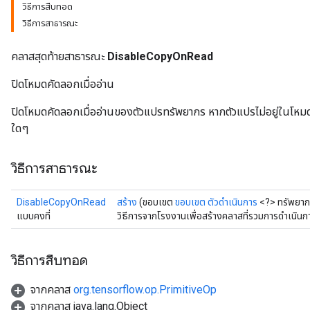
วิธีการสืบทอด
วิธีการสาธารณะ
คลาสสุดท้ายสาธารณะ
DisableCopyOnRead
ปิดโหมดคัดลอกเมื่ออ่าน
ryTensorBatch
ปิดโหมดคัดลอกเมื่ออ่านของตัวแปรทรัพยากร หากตัวแปรไม่อยู่ในโหมดค
dTensorBatch
ใดๆ
วิธีการสาธารณะ
DisableCopyOnRead
สร้าง
(ขอบเขต
ขอบเขต
ตัวดำเนินการ
<?> ทรัพยาก
แบบคงที่
วิธีการจากโรงงานเพื่อสร้างคลาสที่รวมการดำเนิ
วิธีการสืบทอด
rBatch
จากคลาส
org.tensorflow.op.PrimitiveOp
จากคลาส java.lang.Object