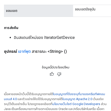
ขอบเขตปัจจุบัน
ขอบเขต
การส่งคืน
อินสแตนซ์ใหม่ของ IteratorGetDevice
อุปกรณ์
เอาท์พุต
สาธารณะ <String>
()
ข้อมูลนี้มีประโยชน์ไหม
เนื้อหาของหน้าเว็บนี้ได้รับอนุญาตภายใต้
ใบอนุญาตที่ต้องระบุที่มาของครีเอทีฟคอม
มอนส์ 4.0
และตัวอย่างโค้ดได้รับอนุญาตภายใต้
ใบอนุญาต Apache 2.0
เว้นแต่จะ
ระบุไว้เป็นอย่างอื่น โปรดดูรายละเอียดที่
นโยบายเว็บไซต์ Google Developers
ส่วน
Java เป็นเครื่องหมายการค้าจดทะเบียนของ Oracle และ/หรือบริษัทในเครือ เนื้อหา