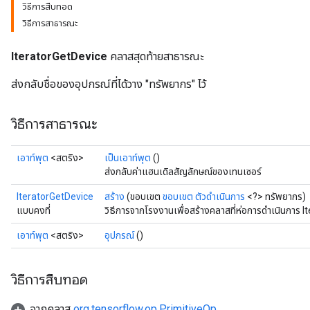
วิธีการสืบทอด
วิธีการสาธารณะ
IteratorGetDevice
คลาสสุดท้ายสาธารณะ
ส่งกลับชื่อของอุปกรณ์ที่ได้วาง "ทรัพยากร" ไว้
วิธีการสาธารณะ
เอาท์พุต
<สตริง>
เป็นเอาท์พุต
()
ส่งกลับค่าแฮนเดิลสัญลักษณ์ของเทนเซอร์
rs
IteratorGetDevice
สร้าง
(ขอบเขต
ขอบเขต
ตัวดำเนินการ
<?> ทรัพยากร)
mParameters
แบบคงที่
วิธีการจากโรงงานเพื่อสร้างคลาสที่ห่อการดำเนินการ I
rs
เอาท์พุต
<สตริง>
อุปกรณ์
()
Parameters
rParameters
วิธีการสืบทอด
Parameters
จากคลาส
org.tensorflow.op.PrimitiveOp
ters