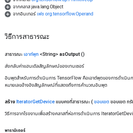
จากคลาส java.lang.Object
arameters
จากอินเทอร์
เฟซ org.tensorflow.Operand
meters
rs
tDescentParameters
วิธีการสาธารณะ
สาธารณะ
เอาท์พุท
<String>
as
Output
()
ส่งกลับค่าแฮนเดิลสัญลักษณ์ของเทนเซอร์
อินพุตสำหรับการดำเนินการ TensorFlow คือเอาต์พุตของการดำเนินการ T
หมายเลขอ้างอิงสัญลักษณ์ที่แสดงถึงการคำนวณอินพุต
สร้าง
Iterator
Get
Device
แบบคงที่สาธารณะ
(
ขอบเขต
ขอบเขต ทร
วิธีการจากโรงงานเพื่อสร้างคลาสที่ห่อการดำเนินการ IteratorGetDevi
พารามิเตอร์