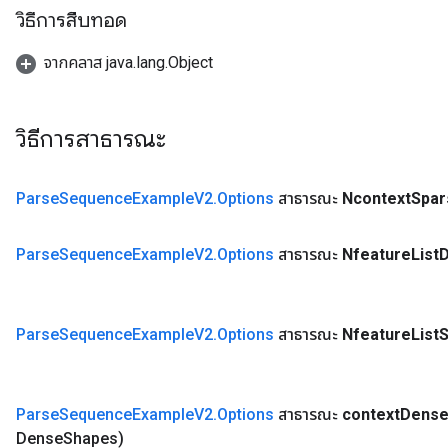
ize
วิธีการสืบทอด
AndReluAndRequantize
u
จากคลาส java.lang.Object
uAndRequantize
วิธีการสาธารณะ
AndRelu
AndReluAndRequantize
Parse
Sequence
Example
V2
.
Options
สาธารณะ
Ncontext
Spar
ize
Parse
Sequence
Example
V2
.
Options
สาธารณะ
Nfeature
List
Requantize
ize
Parse
Sequence
Example
V2
.
Options
สาธารณะ
Nfeature
List
S
Parse
Sequence
Example
V2
.
Options
สาธารณะ
context
Dens
Dense
Shapes)