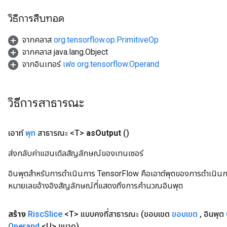
วิธีการสืบทอด
จากคลาส
org.tensorflow.op.PrimitiveOp
จากคลาส java.lang.Object
จากอินเทอร์
เฟซ org.tensorflow.Operand
วิธีการสาธารณะ
เอาท์
พุท
สาธารณะ <T>
as
Output
()
ส่งกลับค่าแฮนเดิลสัญลักษณ์ของเทนเซอร์
อินพุตสำหรับการดำเนินการ TensorFlow คือเอาต์พุตของการดำเนินการ T
หมายเลขอ้างอิงสัญลักษณ์ที่แสดงถึงการคำนวณอินพุต
สร้าง
Risc
Slice
<T> แบบคงที่สาธารณะ
(ขอบเขต
ขอบเขต
,
อินพุต
Operand
<U> ขนาด)