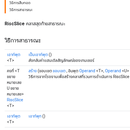
วิธีการสืบทอด
วิธีการสาธารณะ
RiscSlice
คลาสสุดท้ายสาธารณะ
วิธีการสาธารณะ
เอาท์พุต
เป็นเอาท์พุต
()
<T>
ส่งกลับค่าแฮนเดิลสัญลักษณ์ของเทนเซอร์
คงที่ <T
สร้าง
(ขอบเขต
ขอบเขต
, อินพุต
Operand
<T>,
Operand
<U> เ
ขยาย
วิธีการจากโรงงานเพื่อสร้างคลาสที่รวมการดำเนินการ RiscSlice 
หมายเลข
U ขยาย
หมายเลข>
RiscSlice
<T>
เอาท์พุต
เอาท์พุท
()
<T>