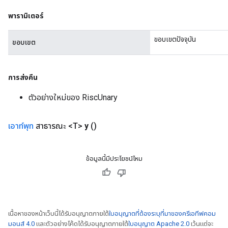
พารามิเตอร์
ขอบเขตปัจจุบัน
ขอบเขต
การส่งคืน
ตัวอย่างใหม่ของ RiscUnary
เอาท์พุท
สาธารณะ <T>
y
()
ข้อมูลนี้มีประโยชน์ไหม
เนื้อหาของหน้าเว็บนี้ได้รับอนุญาตภายใต้
ใบอนุญาตที่ต้องระบุที่มาของครีเอทีฟคอม
มอนส์ 4.0
และตัวอย่างโค้ดได้รับอนุญาตภายใต้
ใบอนุญาต Apache 2.0
เว้นแต่จะ