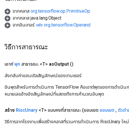
จากคลาส
org.tensorflow.op.PrimitiveOp
จากคลาส java.lang.Object
จากอินเทอร์
เฟซ org.tensorflow.Operand
วิธีการสาธารณะ
เอาท์
พุท
สาธารณะ <T>
as
Output
()
ส่งกลับค่าแฮนเดิลสัญลักษณ์ของเทนเซอร์
อินพุตสำหรับการดำเนินการ TensorFlow คือเอาต์พุตของการดำเนินการ T
หมายเลขอ้างอิงสัญลักษณ์ที่แสดงถึงการคำนวณอินพุต
สร้าง
Risc
Unary
<T> แบบคงที่สาธารณะ
(ขอบเขต
ขอบเขต
,
ตัวดำ
วิธีการจากโรงงานเพื่อสร้างคลาสที่รวมการดำเนินการ RiscUnary ใหม่