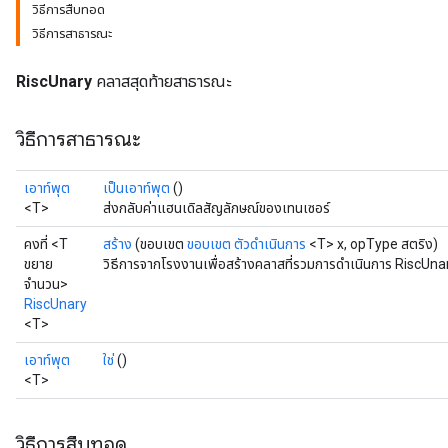
วิธีการสืบทอด
วิธีการสาธารณะ
RiscUnary
คลาสสุดท้ายสาธารณะ
วิธีการสาธารณะ
เอาท์พุต
เป็นเอาท์พุต
()
<T>
ส่งกลับค่าแฮนเดิลสัญลักษณ์ของเทนเซอร์
คงที่ <T
สร้าง
(ขอบเขต
ขอบเขต
ตัวดำเนินการ
<T> x, opType สตริง)
ขยาย
วิธีการจากโรงงานเพื่อสร้างคลาสที่รวมการดำเนินการ RiscUnar
จำนวน>
RiscUnary
<T>
เอาท์พุต
ใช่
()
<T>
วิธีการสืบทอด