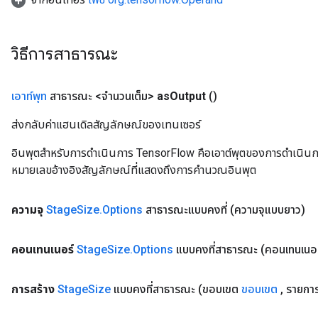
วิธีการสาธารณะ
เอาท์พุท
สาธารณะ <จำนวนเต็ม>
as
Output
()
ส่งกลับค่าแฮนเดิลสัญลักษณ์ของเทนเซอร์
อินพุตสำหรับการดำเนินการ TensorFlow คือเอาต์พุตของการดำเนินการ T
หมายเลขอ้างอิงสัญลักษณ์ที่แสดงถึงการคำนวณอินพุต
ความจุ
Stage
Size
.
Options
สาธารณะแบบคงที่
(ความจุแบบยาว)
คอนเทนเนอร์
Stage
Size
.
Options
แบบคงที่สาธารณะ
(คอนเทนเนอร
การสร้าง
Stage
Size
แบบคงที่สาธารณะ
(ขอบเขต
ขอบเขต
,
รายกา