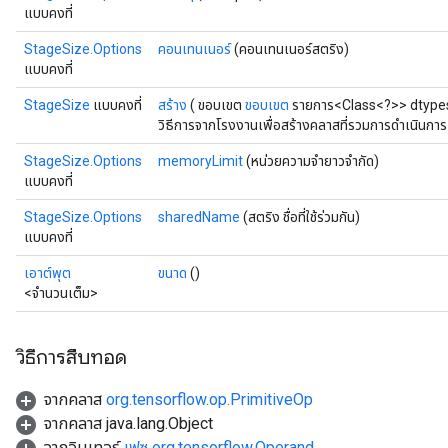
แบบคงที่
StageSize.Options
คอนเทนเนอร์
(คอนเทนเนอร์สตริง)
แบบคงที่
StageSize
แบบคงที่
สร้าง
( ขอบเขต
ขอบเขต
รายการ<Class<?>> dtyp
วิธีการจากโรงงานเพื่อสร้างคลาสที่รวมการดำเนินกา
x
StageSize.Options
memoryLimit
(หน่วยความจำยาวจำกัด)
แบบคงที่
StageSize.Options
sharedName
(สตริง ชื่อที่ใช้ร่วมกัน)
แบบคงที่
เอาต์พุต
ขนาด
()
<จำนวนเต็ม>
วิธีการสืบทอด
จากคลาส
org.tensorflow.op.PrimitiveOp
จากคลาส java.lang.Object
จากอินเทอร์
เฟซ org.tensorflow.Operand