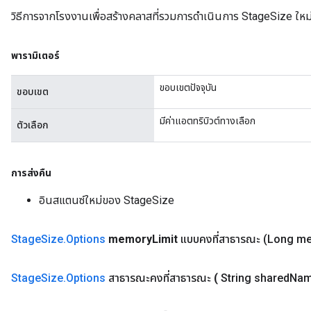
วิธีการจากโรงงานเพื่อสร้างคลาสที่รวมการดำเนินการ StageSize ใหม
พารามิเตอร์
ขอบเขตปัจจุบัน
ขอบเขต
มีค่าแอตทริบิวต์ทางเลือก
ตัวเลือก
การส่งคืน
อินสแตนซ์ใหม่ของ StageSize
Stage
Size
.
Options
memory
Limit
แบบคงที่สาธารณะ
(Long m
Stage
Size
.
Options
สาธารณะคงที่สาธารณะ
(
String shared
Nam