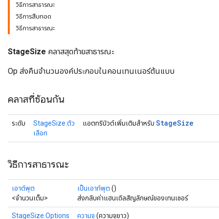
วิธีการสาธารณะ
วิธีการสืบทอด
วิธีการสาธารณะ
StageSize
คลาสสุดท้ายสาธารณะ
Op ส่งคืนจำนวนองค์ประกอบในคอนเทนเนอร์ต้นแบบ
คลาสที่ซ้อนกัน
Stage
Size
ระดับ
StageSize.ตัว
แอตทริบิวต์เพิ่มเติมสำหรับ
เลือก
วิธีการสาธารณะ
เอาต์พุต
เป็นเอาท์พุต
()
<จำนวนเต็ม>
ส่งกลับค่าแฮนเดิลสัญลักษณ์ของเทนเซอร์
StageSize.Options
ความจุ
(ความจุยาว)