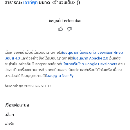
สาธารณะ
เอาท์พุท
ขนาด
<จำนวนเต็ม>
()
ข้อมูลนี้มีประโยชน์ไหม
เนื้อหาของหน้าเว็บนี้ได้รับอนุญาตภายใต้
ใบอนุญาตที่ต้องระบุที่มาของครีเอทีฟคอม
มอนส์ 4.0
และตัวอย่างโค้ดได้รับอนุญาตภายใต้
ใบอนุญาต Apache 2.0
เว้นแต่จะ
ระบุไว้เป็นอย่างอื่น โปรดดูรายละเอียดที่
นโยบายเว็บไซต์ Google Developers
ส่วน
Java เป็นเครื่องหมายการค้าจดทะเบียนของ Oracle และ/หรือบริษัทในเครือ เนื้อหา
บางส่วนได้รับอนุญาตภายใต้
ใบอนุญาต NumPy
อัปเดตล่าสุด 2025-07-26 UTC
เชื่อมต่อเสมอ
บล็อก
ฟอรัม