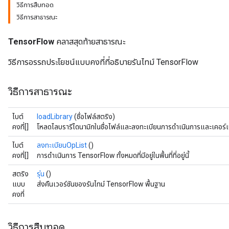
วิธีการสืบทอด
วิธีการสาธารณะ
TensorFlow
คลาสสุดท้ายสาธารณะ
วิธีการอรรถประโยชน์แบบคงที่ที่อธิบายรันไทม์ TensorFlow
วิธีการสาธารณะ
ไบต์
loadLibrary
(ชื่อไฟล์สตริง)
คงที่[]
โหลดไลบรารีไดนามิกในชื่อไฟล์และลงทะเบียนการดำเนินการและเคอร์เนลท
ไบต์
ลงทะเบียนOpList
()
คงที่[]
การดำเนินการ TensorFlow ทั้งหมดที่มีอยู่ในพื้นที่ที่อยู่นี้
สตริง
รุ่น
()
แบบ
ส่งคืนเวอร์ชันของรันไทม์ TensorFlow พื้นฐาน
คงที่
วิธีการสืบทอด