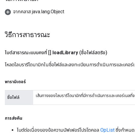
จากคลาส java.lang.Object
วิธีการสาธารณะ
ไบต์สาธารณะแบบคงที่ []
load
Library
(ชื่อไฟล์สตริง)
โหลดไลบรารีไดนามิกในชื่อไฟล์และลงทะเบียนการดำเนินการและเคอร์เนลท
พารามิเตอร์
เส้นทางของไลบรารีไดนามิกที่มีการดำเนินการและเคอร์เนลที่
ชื่อไฟล์
การส่งคืน
ไบต์ต่อเนื่องของข้อความบัฟเฟอร์โปรโตคอล
OpList
ซึ่งกำหนด