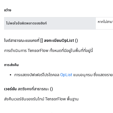
ขว้าง
หากไม่สามา
ไม่พอใจข้อผิดพลาดของลิงก์
ไบต์สาธารณะแบบคงที่ []
ลงทะเบียนOp
List
()
การดำเนินการ TensorFlow ทั้งหมดที่มีอยู่ในพื้นที่ที่อยู่นี้
การส่งคืน
การแสดงบัฟเฟอร์โปรโตคอล
OpList
แบบอนุกรม ซึ่งแสดงรายกา
เวอร์ชัน
สตริงคงที่สาธารณะ
()
ส่งคืนเวอร์ชันของรันไทม์ TensorFlow พื้นฐาน