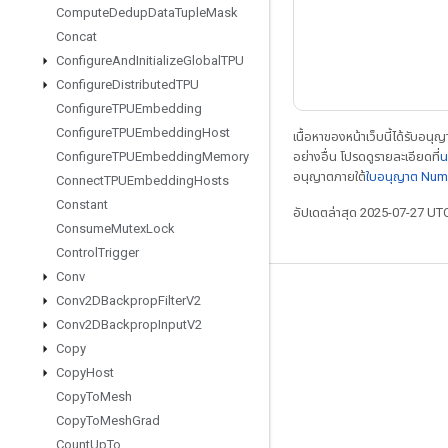
Compute
Dedup
Data
Tuple
Mask
Concat
Configure
And
Initialize
Global
TPU
Configure
Distributed
TPU
Configure
TPUEmbedding
Configure
TPUEmbedding
Host
เนื้อหาของหน้าเว็บนี้ได้รับอนุ
อย่างอื่น โปรดดูรายละเอียดที่
น
Configure
TPUEmbedding
Memory
อนุญาตภายใต้
ใบอนุญาต Num
Connect
TPUEmbedding
Hosts
Constant
อัปเดตล่าสุด 2025-07-27 UT
Consume
Mutex
Lock
Control
Trigger
Conv
เชื่อมต่อเสมอ
Conv2DBackprop
Filter
V2
Conv2DBackprop
Input
V2
บล็อก
Copy
ฟอรัม
Copy
Host
Copy
To
Mesh
GitHub
Copy
To
Mesh
Grad
Twitter
Count
Up
To