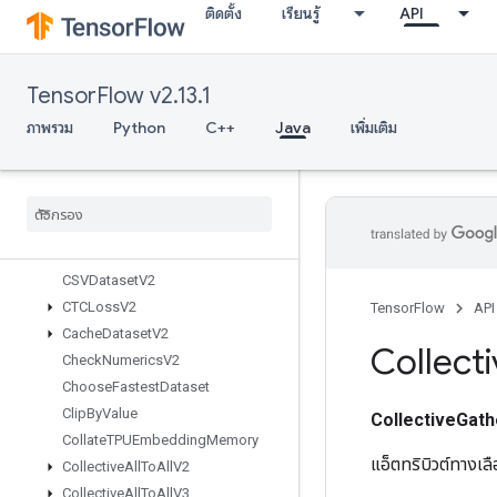
ติดตั้ง
เรียนรู้
API
BoostedTreesUpdateEnsemble
BoostedTreesUpdateEnsembleV2
BroadcastDynamicShape
TensorFlow v2.13.1
BroadcastGradientArgs
BroadcastTo
ภาพรวม
Python
C++
Java
เพิ่มเติม
Bucketize
CSRSparse
Matrix
Components
CSRSparse
Matrix
To
Dense
CSRSparse
Matrix
To
Sparse
Tensor
CSVDataset
CSVDataset
V2
CTCLoss
V2
TensorFlow
API
Cache
Dataset
V2
Collect
Check
Numerics
V2
Choose
Fastest
Dataset
Clip
By
Value
CollectiveGath
Collate
TPUEmbedding
Memory
แอ็ตทริบิวต์ทางเ
Collective
All
To
All
V2
Collective
All
To
All
V3