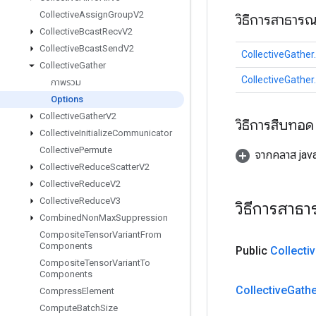
Collective
Assign
Group
V2
วิธีการสาธาร
Collective
Bcast
Recv
V2
Collective
Bcast
Send
V2
CollectiveGather
Collective
Gather
CollectiveGather
ภาพรวม
Options
Collective
Gather
V2
วิธีการสืบทอด
Collective
Initialize
Communicator
Collective
Permute
จากคลาส java
Collective
Reduce
Scatter
V2
Collective
Reduce
V2
Collective
Reduce
V3
วิธีการสาธ
Combined
Non
Max
Suppression
Composite
Tensor
Variant
From
Components
Public
Collecti
Composite
Tensor
Variant
To
Components
Collective
Gathe
Compress
Element
Compute
Batch
Size