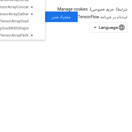
Tensor
Array
Concat
Tensor
Array
Gather
Tensor
Array
Grad
Tensor
Array
Grad
With
Shape
Tensor
Array
Pack
Tensor
Array
Read
TensorArrayScatter
TensorArraySize
TensorArraySplit
TensorArrayUnpack
TensorArrayWrite
TensorListConcat
TensorListConcatLists
TensorListConcatV2
TensorListElementShape
TensorListFromTensor
TensorListGather
TensorListGetItem