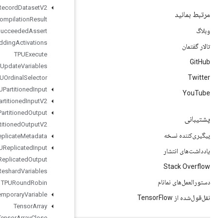
TFRecord
Dataset
V2
TPUCompilation
Result
TPUCompile
Succeeded
Assert
TPUEmbedding
Activations
TPUExecute
TPUExecute
And
Update
Variables
TPUOrdinal
Selector
TPUPartitioned
Input
TPUPartitioned
Input
V2
TPUPartitioned
Output
TPUPartitioned
Output
V2
TPUReplicate
Metadata
TPUReplicated
Input
TPUReplicated
Output
TPUReshard
Variables
TPURound
Robin
Temporary
Variable
Tensor
Array
Tensor
Array
Close