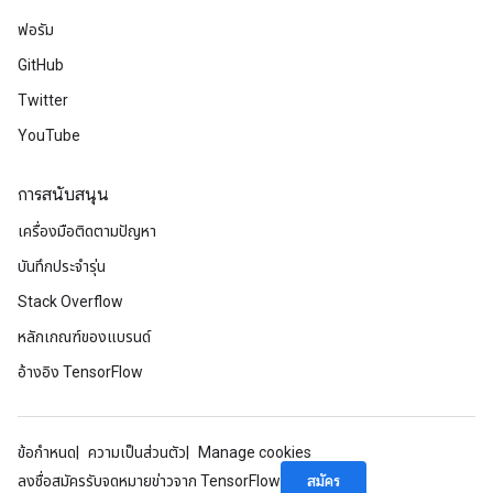
ฟอรัม
GitHub
Twitter
YouTube
การสนับสนุน
เครื่องมือติดตามปัญหา
บันทึกประจำรุ่น
Stack Overflow
หลักเกณฑ์ของแบรนด์
อ้างอิง TensorFlow
ข้อกำหนด
ความเป็นส่วนตัว
Manage cookies
สมัคร
ลงชื่อสมัครรับจดหมายข่าวจาก TensorFlow