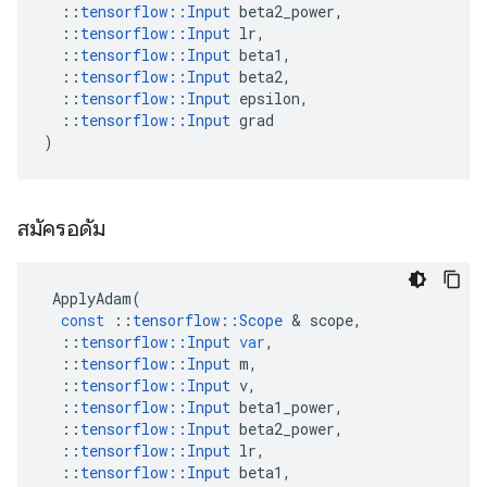
::
tensorflow
::
Input
beta2_power
,
::
tensorflow
::
Input
lr
,
::
tensorflow
::
Input
beta1
,
::
tensorflow
::
Input
beta2
,
::
tensorflow
::
Input
epsilon
,
::
tensorflow
::
Input
grad
)
สมัครอดัม
ApplyAdam
(
const
::
tensorflow
::
Scope
&
scope
,
::
tensorflow
::
Input
var
,
::
tensorflow
::
Input
m
,
::
tensorflow
::
Input
v
,
::
tensorflow
::
Input
beta1_power
,
::
tensorflow
::
Input
beta2_power
,
::
tensorflow
::
Input
lr
,
::
tensorflow
::
Input
beta1
,