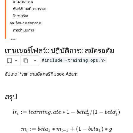
งานสาธารณะ
ฟังก์ชันคงที่สาธารณะ
โครงสร้าง
คุณลักษณะสาธารณะ
การดำเนินการ
เทนเซอร์โฟลว์
::
ปฏิบัติการ
::
สมัครอดัม
#include <training_ops.h>
อัปเดต '*var' ตามอัลกอริทึมของ Adam
สรุป
l
r
t
:=
l
e
a
r
n
i
n
g
r
a
t
e
∗
1
−
b
e
t
a
2
t
/
(
1
−
b
e
t
a
1
t
)
m
t
:=
b
e
t
a
1
∗
m
t
−
1
+
(
1
−
b
e
t
a
1
)
∗
g