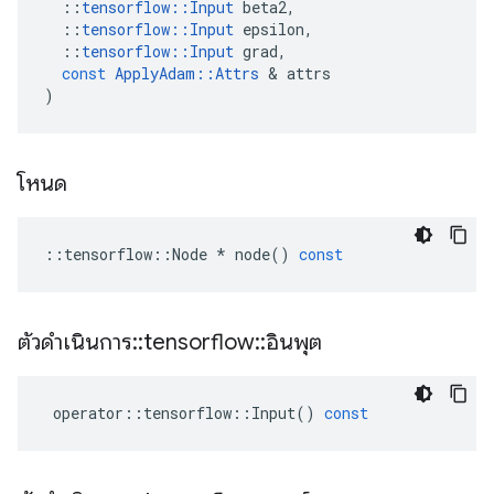
::
tensorflow
::
Input
beta2
,
::
tensorflow
::
Input
epsilon
,
::
tensorflow
::
Input
grad
,
const
ApplyAdam
::
Attrs
&
attrs
)
โหนด
::
tensorflow
::
Node
*
node
()
const
ตัวดำเนินการ
::
tensorflow
::
อินพุต
operator
::
tensorflow
::
Input
()
const