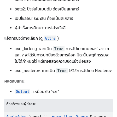
beta2: ปัจจัยโมเมนตัม ต้องเป็นสเกลาร์
เอปไซลอน: ระยะสัน ต้องเป็นสเกลาร์
ผู้สำเร็จการศึกษา: การไล่ระดับสี
แอ็ตทริบิวต์ทางเลือก (ดู
Attrs
):
use_locking: หากเป็น
True
การอัปเดตเทนเซอร์ var, m
และ v จะได้รับการปกป้องด้วยการล็อค มิฉะนั้นพฤติกรรมจะ
ไม่ได้กำหนดไว้ แต่อาจแสดงความขัดแย้งน้อยลง
use_nesterov: หากเป็น
True
ให้ใช้การอัปเดต Nesterov
ผลตอบแทน:
Output
: เหมือนกับ "var"
ตัวสร้างและผู้ทำลาย
Apply
Adam
(const
::
tensorflow
::
Scope
& scope
,