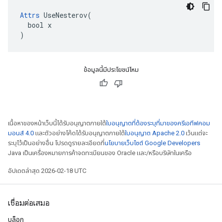
Attrs
 UseNesterov(

  bool x

)
ข้อมูลนี้มีประโยชน์ไหม
เนื้อหาของหน้าเว็บนี้ได้รับอนุญาตภายใต้
ใบอนุญาตที่ต้องระบุที่มาของครีเอทีฟคอม
มอนส์ 4.0
และตัวอย่างโค้ดได้รับอนุญาตภายใต้
ใบอนุญาต Apache 2.0
เว้นแต่จะ
ระบุไว้เป็นอย่างอื่น โปรดดูรายละเอียดที่
นโยบายเว็บไซต์ Google Developers
Java เป็นเครื่องหมายการค้าจดทะเบียนของ Oracle และ/หรือบริษัทในเครือ
อัปเดตล่าสุด 2026-02-18 UTC
เชื่อมต่อเสมอ
บล็อก