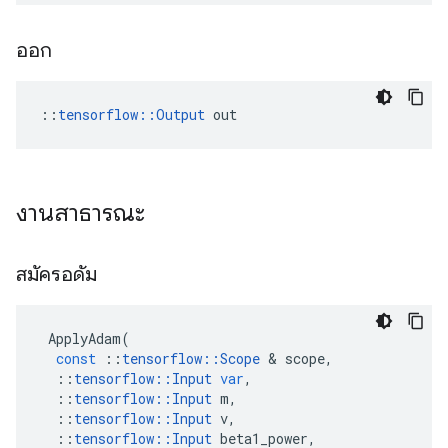
ออก
::
tensorflow::Output
 out
งานสาธารณะ
สมัครอดัม
ApplyAdam
(
const
::
tensorflow
::
Scope
&
scope
,
::
tensorflow
::
Input
var
,
::
tensorflow
::
Input
m
,
::
tensorflow
::
Input
v
,
::
tensorflow
::
Input
beta1_power
,