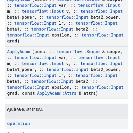
::
tensorflow
::
Input
var
,
::
tensorflow
::
Input
m
,
::
tensorflow
::
Input
v
,
::
tensorflow
::
Input
beta1
_
power
,
::
tensorflow
::
Input
beta2
_
power
,
::
tensorflow
::
Input
lr
,
::
tensorflow
::
Input
beta1
,
::
tensorflow
::
Input
beta2
,
::
tensorflow
::
Input
epsilon
,
::
tensorflow
::
Input
grad)
Apply
Adam
(const
::
tensorflow
::
Scope
& scope
,
::
tensorflow
::
Input
var
,
::
tensorflow
::
Input
m
,
::
tensorflow
::
Input
v
,
::
tensorflow
::
Input
beta1
_
power
,
::
tensorflow
::
Input
beta2
_
power
,
::
tensorflow
::
Input
lr
,
::
tensorflow
::
Input
beta1
,
::
tensorflow
::
Input
beta2
,
::
tensorflow
::
Input
epsilon
,
::
tensorflow
::
Input
grad
,
const
Apply
Adam
::
Attrs
& attrs)
คุณลักษณะสาธารณะ
operation