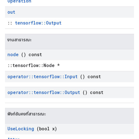
Operation
out
::
tensorflow::Output
งานสาธารณะ
node
() const
::tensorflow::Node *
operator
::
tensorflow
::
Input
() const
operator
::
tensorflow
::
Output
() const
ฟังก์ชันคงที่สาธารณะ
Use
Locking
(bool x)