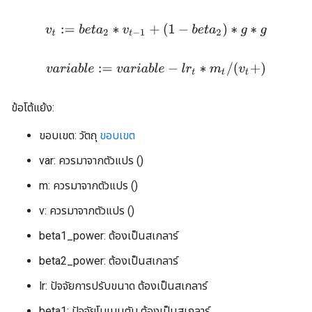
v
t
:=
b
e
t
a
2
∗
v
t
−
1
+
(
1
−
b
e
t
a
2
)
∗
g
∗
g
v
a
r
i
a
b
l
e
:=
v
a
r
i
a
b
l
e
−
l
r
t
∗
m
t
/
(
v
t
+
)
ข้อโต้แย้ง:
ขอบเขต: วัตถุ
ขอบเขต
var: ควรมาจากตัวแปร ()
m: ควรมาจากตัวแปร ()
v: ควรมาจากตัวแปร ()
beta1_power: ต้องเป็นสเกลาร์
beta2_power: ต้องเป็นสเกลาร์
lr: ปัจจัยการปรับขนาด ต้องเป็นสเกลาร์
beta1: ปัจจัยโมเมนตัม ต้องเป็นสเกลาร์