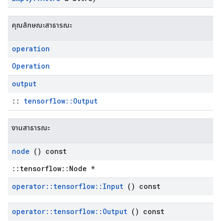
คุณลักษณะสาธารณะ
operation
Operation
output
::
tensorflow::Output
งานสาธารณะ
node
() const
::tensorflow::Node *
operator
::
tensorflow
::
Input
() const
operator
::
tensorflow
::
Output
() const