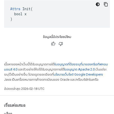
Attrs
 Init(

  bool x

)
ข้อมูลนี้มีประโยชน์ไหม
เนื้อหาของหน้าเว็บนี้ได้รับอนุญาตภายใต้
ใบอนุญาตที่ต้องระบุที่มาของครีเอทีฟคอม
มอนส์ 4.0
และตัวอย่างโค้ดได้รับอนุญาตภายใต้
ใบอนุญาต Apache 2.0
เว้นแต่จะ
ระบุไว้เป็นอย่างอื่น โปรดดูรายละเอียดที่
นโยบายเว็บไซต์ Google Developers
Java เป็นเครื่องหมายการค้าจดทะเบียนของ Oracle และ/หรือบริษัทในเครือ
อัปเดตล่าสุด 2026-02-18 UTC
เชื่อมต่อเสมอ
บล็อก