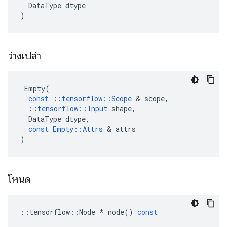
DataType
dtype
)
ว่างเปล่า
Empty
(
const
::
tensorflow
::
Scope
&
scope
,
::
tensorflow
::
Input
shape
,
DataType
dtype
,
const
Empty
::
Attrs
&
attrs
)
โหนด
::
tensorflow
::
Node
*
node
()
const