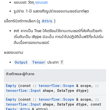
ขอบเขต: วัตถุ
ขอบเขต
รูปร่าง: 1-D แสดงถึงรูปร่างของเทนเซอร์เอาท์พุต
แอ็ตทริบิวต์ทางเลือก (ดู
Attrs
):
init: หากเป็น True ให้เตรียมใช้งานเทนเซอร์ที่ส่งคืนด้วยค่า
เริ่มต้นเป็น dtype มิฉะนั้น การนำไปปฏิบัตินั้นฟรีที่จะไม่เริ่ม
ต้นเนื้อหาของเทนเซอร์
ผลตอบแทน:
Output
:
Tensor
ประเภท
T
ตัวสร้างและผู้ทำลาย
Empty
(const
::
tensorflow
::
Scope
& scope
,
::
tensorflow
::
Input
shape
,
Data
Type dtype)
Empty
(const
::
tensorflow
::
Scope
& scope
,
::
tensorflow
::
Input
shape
,
Data
Type dtype
,
const
Empty
::
Attrs
& attrs)