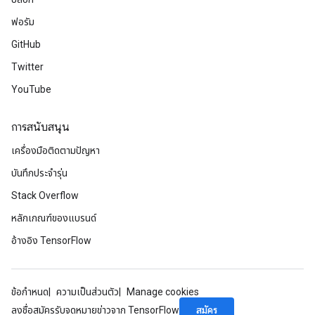
ฟอรัม
GitHub
Twitter
YouTube
การสนับสนุน
เครื่องมือติดตามปัญหา
บันทึกประจำรุ่น
Stack Overflow
หลักเกณฑ์ของแบรนด์
อ้างอิง TensorFlow
ข้อกำหนด
ความเป็นส่วนตัว
Manage cookies
สมัคร
ลงชื่อสมัครรับจดหมายข่าวจาก TensorFlow