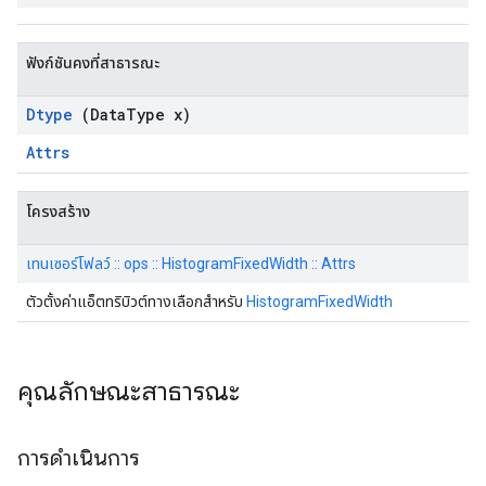
ฟังก์ชันคงที่สาธารณะ
Dtype
(Data
Type x)
Attrs
โครงสร้าง
เทนเซอร์โฟลว์ :: ops :: HistogramFixedWidth :: Attrs
ตัวตั้งค่าแอ็ตทริบิวต์ทางเลือกสำหรับ
HistogramFixedWidth
คุณลักษณะสาธารณะ
การดำเนินการ