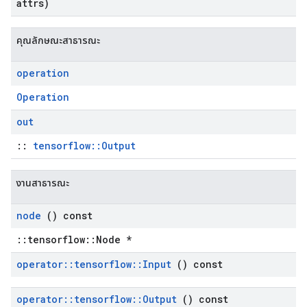
attrs)
คุณลักษณะสาธารณะ
operation
Operation
out
::
tensorflow::Output
งานสาธารณะ
node
() const
::tensorflow::Node *
operator
::
tensorflow
::
Input
() const
operator
::
tensorflow
::
Output
() const