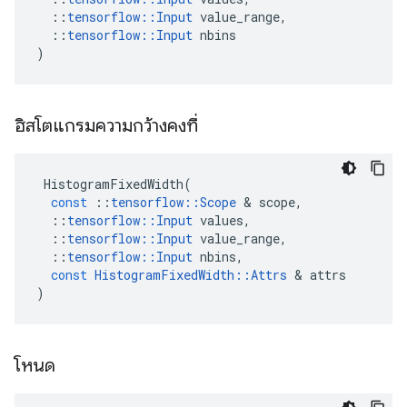
::
tensorflow
::
Input
value_range
,
::
tensorflow
::
Input
nbins
)
ฮิสโตแกรมความกว้างคงที่
HistogramFixedWidth
(
const
::
tensorflow
::
Scope
&
scope
,
::
tensorflow
::
Input
values
,
::
tensorflow
::
Input
value_range
,
::
tensorflow
::
Input
nbins
,
const
HistogramFixedWidth
::
Attrs
&
attrs
)
โหนด