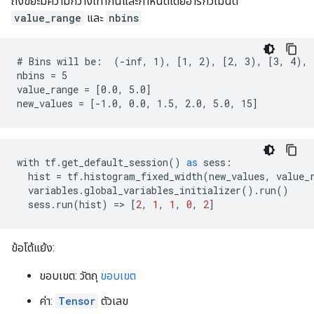
ถังขยะมีความกว้างเท่ากันและกำหนดโดยอาร์กิวเมนต์
value_range
และ
nbins
# Bins will be:  (-inf, 1), [1, 2), [2, 3), [3, 4), [
nbins = 5

value_range = [0.0, 5.0]

new_values = [-1.0, 0.0, 1.5, 2.0, 5.0, 15]
with
tf
.
get_default_session
()
as
sess
:
hist
=
tf
.
histogram_fixed_width
(
new_values
,
value_
variables
.
global_variables_initializer
()
.
run
()
sess
.
run
(
hist
)
=>
[
2
,
1
,
1
,
0
,
2
]
ข้อโต้แย้ง:
ขอบเขต: วัตถุ
ขอบเขต
ค่า:
Tensor
ตัวเลข