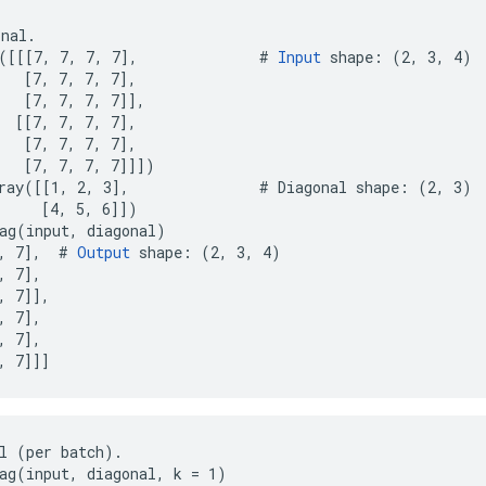
nal.

([[[7, 7, 7, 7],              # 
Input
 shape: (2, 3, 4)

   [7, 7, 7, 7],

   [7, 7, 7, 7]],

  [[7, 7, 7, 7],

   [7, 7, 7, 7],

   [7, 7, 7, 7]]])

ray([[1, 2, 3],               # Diagonal shape: (2, 3)

     [4, 5, 6]])

ag(input, diagonal)

, 7],  # 
Output
 shape: (2, 3, 4)

 7],

, 7]],

 7],

 7],

, 7]]]
l (per batch).

ag(input, diagonal, k = 1)
