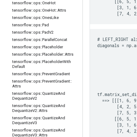
       [[6, 5, 1,
tensorflow
::
ops
::
One
Hot
        [3, 1, 6,
tensorflow
::
ops
::
One
Hot
::
Attrs
        [7, 4, 2
tensorflow
::
ops
::
Ones
Like
tensorflow
::
ops
::
Pad
tensorflow
::
ops
::
Pad
V2
# LEFT_RIGHT ali
tensorflow
::
ops
::
Parallel
Concat
diagonals = np.a
tensorflow
::
ops
::
Placeholder
                
tensorflow
::
ops
::
Placeholder
::
Attrs
                
tensorflow
::
ops
::
Placeholder
With
                
Default
                
tensorflow
::
ops
::
Prevent
Gradient
                
tensorflow
::
ops
::
Prevent
Gradient
::
                
Attrs
                
tensorflow
::
ops
::
Quantize
And
tf.matrix_set_di
Dequantize
V2
  ==> [[[1, 6, 9
tensorflow
::
ops
::
Quantize
And
        [4, 2, 5,
Dequantize
V2
::
Attrs
        [7, 5, 3
tensorflow
::
ops
::
Quantize
And
       [[6, 5, 1,
Dequantize
V3
        [3, 1, 6,
tensorflow
::
ops
::
Quantize
And
        [7, 4, 2
Dequantize
V3
::
Attrs