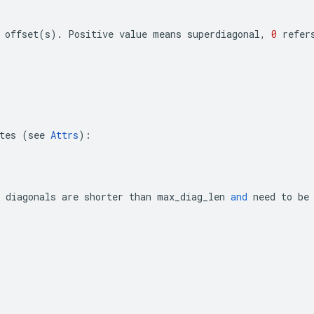
offset
(
s
)
.
Positive
value
means
superdiagonal
,
0
refer
tes
(
see
Attrs
):
diagonals
are
shorter
than
max_diag_len
and
need
to
be