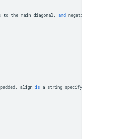
s
to
the
main
diagonal
,
and
negative
value
means
subdiag
padded
.
align
is
a
string
specifying
how
superdiagonals