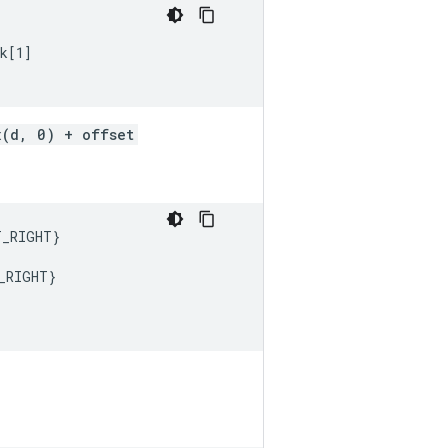
k[1]

x(d, 0) + offset
T_RIGHT
}
_RIGHT
}