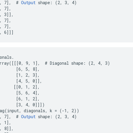
, 7],  # 
Output
 shape: (2, 3, 4)

 7],

, 3]],

 7],

 7],

, 6]]]
onals.

rray([[[0, 9, 1],  # Diagonal shape: (2, 4, 3)

       [6, 5, 8],

       [1, 2, 3],

       [4, 5, 0]],

      [[0, 1, 2],

       [5, 6, 4],

       [6, 1, 2],

       [3, 4, 0]]])

ag(input, diagonals, k = (-1, 2))

, 7],  # 
Output
 shape: (2, 3, 4)

 1],

, 8]],
