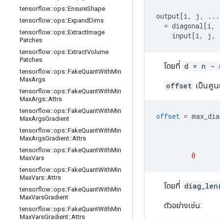
tensorflow
::
ops
::
Ensure
Shape
output[i, j, ...
tensorflow
::
ops
::
Expand
Dims
  = diagonal[i, 
tensorflow
::
ops
::
Extract
Image
    input[i, j, 
Patches
tensorflow
::
ops
::
Extract
Volume
Patches
โดยที่
d = n - 
tensorflow
::
ops
::
Fake
Quant
With
Min
Max
Args
offset
เป็นศูน
tensorflow
::
ops
::
Fake
Quant
With
Min
Max
Args
::
Attrs
tensorflow
::
ops
::
Fake
Quant
With
Min
offset
=
max_dia
Max
Args
Gradient
tensorflow
::
ops
::
Fake
Quant
With
Min
Max
Args
Gradient
::
Attrs
tensorflow
::
ops
::
Fake
Quant
With
Min
0
Max
Vars
tensorflow
::
ops
::
Fake
Quant
With
Min
Max
Vars
::
Attrs
โดยที่
diag_len
tensorflow
::
ops
::
Fake
Quant
With
Min
Max
Vars
Gradient
ตัวอย่างเช่น:
tensorflow
::
ops
::
Fake
Quant
With
Min
Max
Vars
Gradient
::
Attrs