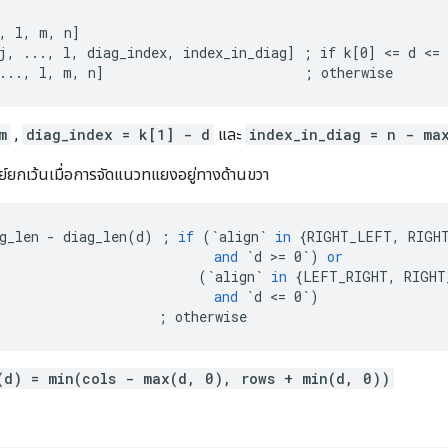
, l, m, n]

j, ..., l, diag_index, index_in_diag] ; if k[0] <= d <= 
..., l, m, n]                         ; otherwise
m
,
diag_index = k[1] - d
และ
index_in_diag = n - ma
ย์ยกเว้นเมื่อการจัดแนวทแยงอยู่ทางด้านขวา
g_len
-
diag_len
(
d
)
;
if
(
`align`
in
{
RIGHT_LEFT
,
RIGH
and
`d >= 0`
)
or
(
`align`
in
{
LEFT_RIGHT
,
RIGHT
and
`d <= 0`
)
;
otherwise
(d) = min(cols - max(d, 0), rows + min(d, 0))