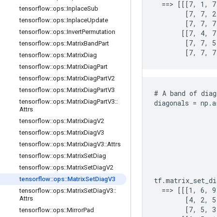
  ==> [[[7, 1, 7
tensorflow
::
ops
::
Inplace
Sub
        [7, 7, 2,
tensorflow
::
ops
::
Inplace
Update
        [7, 7, 7
tensorflow
::
ops
::
Invert
Permutation
       [[7, 4, 7,
        [7, 7, 5,
tensorflow
::
ops
::
Matrix
Band
Part
        [7, 7, 7
tensorflow
::
ops
::
Matrix
Diag
tensorflow
::
ops
::
Matrix
Diag
Part
tensorflow
::
ops
::
Matrix
Diag
Part
V2
tensorflow
::
ops
::
Matrix
Diag
Part
V3
# A band of diag
tensorflow
::
ops
::
Matrix
Diag
Part
V3
::
diagonals = np.a
Attrs
                
tensorflow
::
ops
::
Matrix
Diag
V2
                
                
tensorflow
::
ops
::
Matrix
Diag
V3
                
tensorflow
::
ops
::
Matrix
Diag
V3
::
Attrs
                
tensorflow
::
ops
::
Matrix
Set
Diag
                
tensorflow
::
ops
::
Matrix
Set
Diag
V2
                
tensorflow
::
ops
::
Matrix
Set
Diag
V3
tf.matrix_set_di
  ==> [[[1, 6, 9
tensorflow
::
ops
::
Matrix
Set
Diag
V3
::
Attrs
        [4, 2, 5,
        [7, 5, 3
tensorflow
::
ops
::
Mirror
Pad