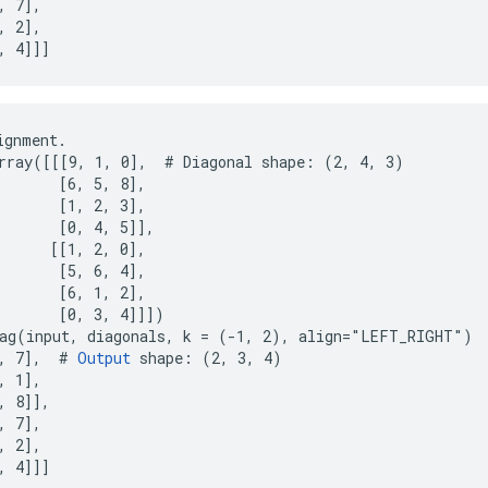
 7],

 2],

, 4]]]
gnment.

rray([[[9, 1, 0],  # Diagonal shape: (2, 4, 3)

       [6, 5, 8],

       [1, 2, 3],

       [0, 4, 5]],

      [[1, 2, 0],

       [5, 6, 4],

       [6, 1, 2],

       [0, 3, 4]]])

ag(input, diagonals, k = (-1, 2), align="LEFT_RIGHT")

, 7],  # 
Output
 shape: (2, 3, 4)

 1],

, 8]],

 7],

 2],

, 4]]]