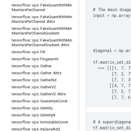
tensorflow
::
ops
::
Fake
Quant
With
Min
# The main diago
Max
Vars
Per
Channel
input = np.array
tensorflow
::
ops
::
Fake
Quant
With
Min
                
Max
Vars
Per
Channel
::
Attrs
                
tensorflow
::
ops
::
Fake
Quant
With
Min
                
Max
Vars
Per
Channel
Gradient
                
tensorflow
::
ops
::
Fake
Quant
With
Min
                
Max
Vars
Per
Channel
Gradient
::
Attrs
diagonal = np.ar
tensorflow
::
ops
::
Fill
                
tensorflow
::
ops
::
Fingerprint
tf.matrix_set_di
tensorflow
::
ops
::
Gather
  ==> [[[1, 7, 7
tensorflow
::
ops
::
Gather
::
Attrs
        [7, 2, 7,
        [7, 7, 3
tensorflow
::
ops
::
Gather
Nd
       [[4, 7, 7,
tensorflow
::
ops
::
Gather
V2
        [7, 5, 7,
tensorflow
::
ops
::
Gather
V2
::
Attrs
        [7, 7, 6
tensorflow
::
ops
::
Guarantee
Const
tensorflow
::
ops
::
Identity
tensorflow
::
ops
::
Identity
N
# A superdiagona
tensorflow
::
ops
::
Immutable
Const
tf.matrix_set_di
tensorflow
::
ops
::
Inplace
Add