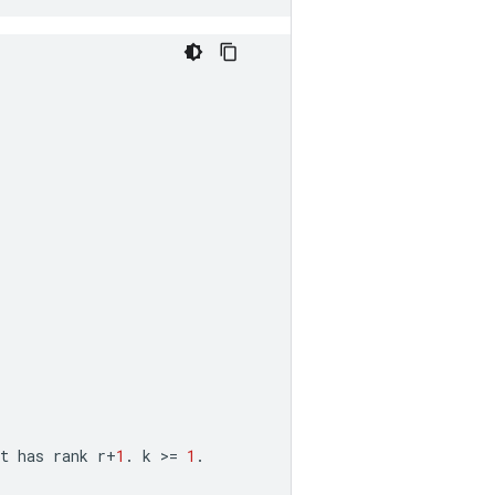
t
has
rank
r
+
1
.
k
>=
1
.