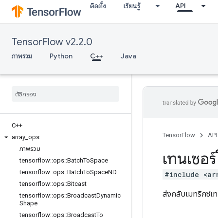
ติดตั้ง
เรียนรู้
API
TensorFlow v2.2.0
ภาพรวม
Python
C++
Java
C++
TensorFlow
API
array
_
ops
ภาพรวม
เทนเซอร์
tensorflow
::
ops
::
Batch
To
Space
tensorflow
::
ops
::
Batch
To
Space
ND
#include <ar
tensorflow
::
ops
::
Bitcast
ส่งกลับเมทริกซ์
tensorflow
::
ops
::
Broadcast
Dynamic
Shape
tensorflow
::
ops
::
Broadcast
To