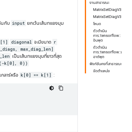
งานสาธารณะ
MatrixSetDiagV3
MatrixSetDiagV3
กันกับ
input
ยกเว้นเส้นทแยงมุม
โหนด
ตัวดำเนิน
การ::tensorflow::
อินพุต
[1]
diagonal
จะมีขนาด
r
ตัวดำเนิน
_diags, max_diag_len]
การ::tensorflow::เ
_len
เป็นเส้นทแยงมุมที่ยาวที่สุด
อาต์พุต
(-k[0], 0))
ฟังก์ชันคงที่สาธารณะ
จัดตำแหน่ง
เกลาร์หรือ
k[0] == k[1]
: