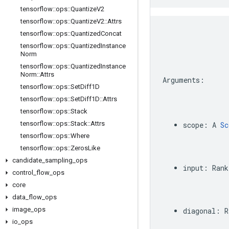
tensorflow
::
ops
::
Quantize
V2
tensorflow
::
ops
::
Quantize
V2
::
Attrs
tensorflow
::
ops
::
Quantized
Concat
tensorflow
::
ops
::
Quantized
Instance
Norm
tensorflow
::
ops
::
Quantized
Instance
Norm
::
Attrs
Arguments
:
tensorflow
::
ops
::
Set
Diff1D
tensorflow
::
ops
::
Set
Diff1D
::
Attrs
tensorflow
::
ops
::
Stack
tensorflow
::
ops
::
Stack
::
Attrs
scope
:
A
Sc
tensorflow
::
ops
::
Where
tensorflow
::
ops
::
Zeros
Like
candidate
_
sampling
_
ops
input
:
Rank
control
_
flow
_
ops
core
data
_
flow
_
ops
image
_
ops
diagonal
:
R
io
_
ops