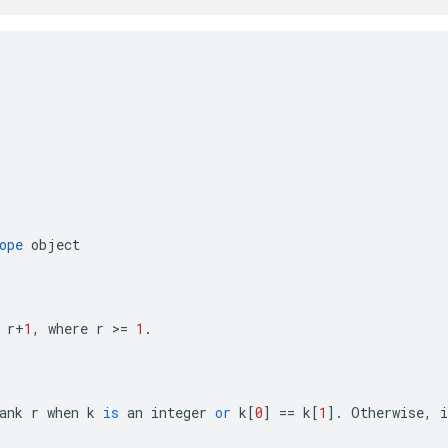
ope
object
r
+
1
,
where
r
>=
1
.
ank
r
when
k
is
an
integer
or
k
[
0
]
==
k
[
1
]
.
Otherwise
,
i