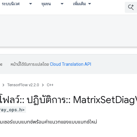
ระบบนิเวศ
ชุมชน
เพิ่มเติม
หน้านี้ได้รับการแปลโดย
Cloud Translation API
TensorFlow v2.2.0
C++
โฟลว์
::
ปฏิบัติการ
::
Matrix
Set
Diag
ray_ops.h>
เทนเซอร์แบบแบทช์พร้อมค่าแนวทแยงแบบแบทช์ใหม่