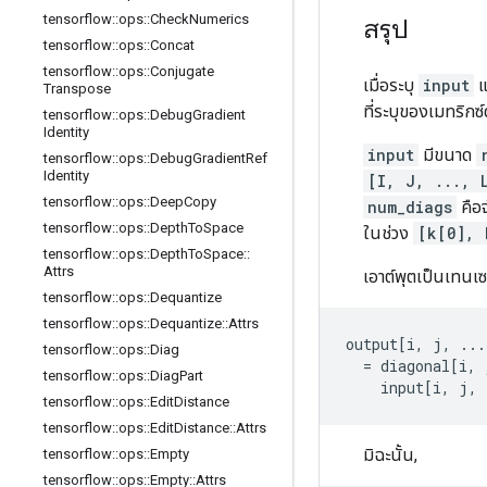
tensorflow
::
ops
::
Check
Numerics
สรุป
tensorflow
::
ops
::
Concat
tensorflow
::
ops
::
Conjugate
เมื่อระบุ
input
แ
Transpose
ที่ระบุของเมทริกซ์
tensorflow
::
ops
::
Debug
Gradient
Identity
input
มีขนาด
tensorflow
::
ops
::
Debug
Gradient
Ref
Identity
[I, J, ..., 
tensorflow
::
ops
::
Deep
Copy
num_diags
คือ
tensorflow
::
ops
::
Depth
To
Space
ในช่วง
[k[0], 
tensorflow
::
ops
::
Depth
To
Space
::
Attrs
เอาต์พุตเป็นเทนเ
tensorflow
::
ops
::
Dequantize
tensorflow
::
ops
::
Dequantize
::
Attrs
output[i, j, ...
tensorflow
::
ops
::
Diag
  = diagonal[i, 
tensorflow
::
ops
::
Diag
Part
    input[i, j, 
tensorflow
::
ops
::
Edit
Distance
tensorflow
::
ops
::
Edit
Distance
::
Attrs
มิฉะนั้น,
tensorflow
::
ops
::
Empty
tensorflow
::
ops
::
Empty
::
Attrs