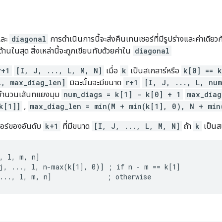
ละ
diagonal
การดำเนินการนี้จะส่งคืนเทนเซอร์ที่มีรูปร่างและค่าเดียว
ด้านในสุด สิ่งเหล่านี้จะถูกเขียนทับด้วยค่าใน
diagonal
r+1
[I, J, ..., L, M, N]
เมื่อ
k
เป็นสเกลาร์หรือ
k[0] == k
L, max_diag_len]
มิฉะนั้นจะมีขนาด
r+1
[I, J, ..., L, num
จำนวนเส้นทแยงมุม
num_diags = k[1] - k[0] + 1
max_diag
k[1]]
,
max_diag_len = min(M + min(k[1], 0), N + min
ซอร์ของอันดับ
k+1
ที่มีขนาด
[I, J, ..., L, M, N]
ถ้า
k
เป็นส
, l, m, n]

j, ..., l, n-max(k[1], 0)] ; if n - m == k[1]

..., l, m, n]              ; otherwise