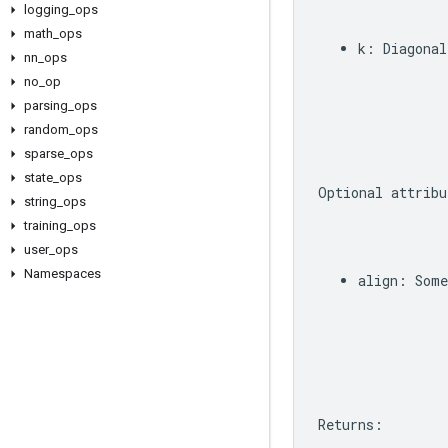
logging
_
ops
math
_
ops
k
:
Diagonal
nn
_
ops
no
_
op
parsing
_
ops
random
_
ops
sparse
_
ops
state
_
ops
Optional
attribu
string
_
ops
training
_
ops
user
_
ops
Namespaces
align
:
Some
Returns
: