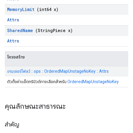
Memory
Limit
(int64 x)
Attrs
Shared
Name
(String
Piece x)
Attrs
โครงสร้าง
เทนเซอร์โฟลว์ :: ops :: OrderedMapUnstageNoKey :: Attrs
ตัวตั้งค่าแอ็ตทริบิวต์ทางเลือกสำหรับ
OrderedMapUnstageNoKey
คุณลักษณะสาธารณะ
สำคัญ