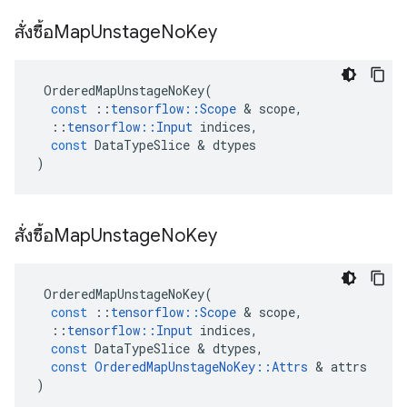
สั่งซื้อMap
Unstage
No
Key
OrderedMapUnstageNoKey
(
const
::
tensorflow
::
Scope
&
scope
,
::
tensorflow
::
Input
indices
,
const
DataTypeSlice
&
dtypes
)
สั่งซื้อMap
Unstage
No
Key
OrderedMapUnstageNoKey
(
const
::
tensorflow
::
Scope
&
scope
,
::
tensorflow
::
Input
indices
,
const
DataTypeSlice
&
dtypes
,
const
OrderedMapUnstageNoKey
::
Attrs
&
attrs
)