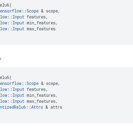
elu6
(
ensorflow
::
Scope
&
scope
,
low
::
Input
features
,
low
::
Input
min_features
,
low
::
Input
max_features
6
elu6
(
ensorflow
::
Scope
&
scope
,
low
::
Input
features
,
low
::
Input
min_features
,
low
::
Input
max_features
,
ntizedRelu6
::
Attrs
&
attrs