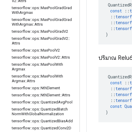
V2
::
Attrs
QuantizedR
tensorflow
::
ops
::
Max
Pool
Grad
Grad
const
::
t
With
Argmax
::
tensorf
tensorflow
::
ops
::
Max
Pool
Grad
Grad
::
tensorf
With
Argmax
::
Attrs
::
tensorf
tensorflow
::
ops
::
Max
Pool
Grad
V2
)
tensorflow
::
ops
::
Max
Pool
Grad
V2
::
Attrs
tensorflow
::
ops
::
Max
Pool
V2
ปริมาณ Relu
tensorflow
::
ops
::
Max
Pool
V2
::
Attrs
tensorflow
::
ops
::
Max
Pool
With
Argmax
QuantizedR
tensorflow
::
ops
::
Max
Pool
With
Argmax
::
Attrs
const
::
t
::
tensorf
tensorflow
::
ops
::
Nth
Element
::
tensorf
tensorflow
::
ops
::
Nth
Element
::
Attrs
::
tensorf
tensorflow
::
ops
::
Quantized
Avg
Pool
const
Qua
tensorflow
::
ops
::
Quantized
Batch
)
Norm
With
Global
Normalization
tensorflow
::
ops
::
Quantized
Bias
Add
tensorflow
::
ops
::
Quantized
Conv2D