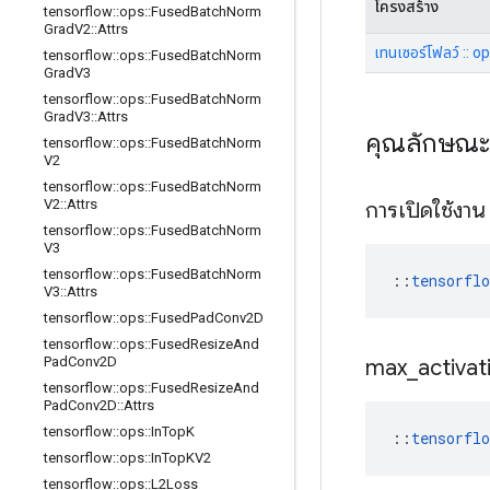
โครงสร้าง
tensorflow
::
ops
::
Fused
Batch
Norm
Grad
V2
::
Attrs
เทนเซอร์โฟลว์ :: o
tensorflow
::
ops
::
Fused
Batch
Norm
Grad
V3
tensorflow
::
ops
::
Fused
Batch
Norm
Grad
V3
::
Attrs
คุณลักษณ
tensorflow
::
ops
::
Fused
Batch
Norm
V2
tensorflow
::
ops
::
Fused
Batch
Norm
V2
::
Attrs
การเปิดใช้งา
tensorflow
::
ops
::
Fused
Batch
Norm
V3
tensorflow
::
ops
::
Fused
Batch
Norm
::
tensorfl
V3
::
Attrs
tensorflow
::
ops
::
Fused
Pad
Conv2D
tensorflow
::
ops
::
Fused
Resize
And
Pad
Conv2D
max
_
activa
tensorflow
::
ops
::
Fused
Resize
And
Pad
Conv2D
::
Attrs
tensorflow
::
ops
::
In
Top
K
::
tensorfl
tensorflow
::
ops
::
In
Top
KV2
tensorflow
::
ops
::
L2Loss