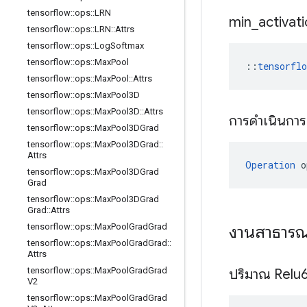
tensorflow
::
ops
::
LRN
min
_
activat
tensorflow
::
ops
::
LRN
::
Attrs
tensorflow
::
ops
::
Log
Softmax
tensorflow
::
ops
::
Max
Pool
::
tensorfl
tensorflow
::
ops
::
Max
Pool
::
Attrs
tensorflow
::
ops
::
Max
Pool3D
tensorflow
::
ops
::
Max
Pool3D
::
Attrs
การดำเนินกา
tensorflow
::
ops
::
Max
Pool3DGrad
tensorflow
::
ops
::
Max
Pool3DGrad
::
Attrs
Operation
 o
tensorflow
::
ops
::
Max
Pool3DGrad
Grad
tensorflow
::
ops
::
Max
Pool3DGrad
Grad
::
Attrs
tensorflow
::
ops
::
Max
Pool
Grad
Grad
งานสาธาร
tensorflow
::
ops
::
Max
Pool
Grad
Grad
::
Attrs
tensorflow
::
ops
::
Max
Pool
Grad
Grad
ปริมาณ Relu
V2
tensorflow
::
ops
::
Max
Pool
Grad
Grad