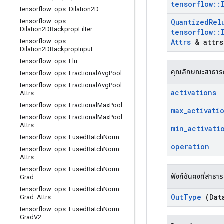
tensorflow
::
tensorflow
::
ops
::
Dilation2D
Quantized
Rel
tensorflow
::
ops
::
Dilation2DBackprop
Filter
tensorflow
::
Attrs
& attrs
tensorflow
::
ops
::
Dilation2DBackprop
Input
tensorflow
::
ops
::
Elu
คุณลักษณะสาธา
tensorflow
::
ops
::
Fractional
Avg
Pool
tensorflow
::
ops
::
Fractional
Avg
Pool
::
activations
Attrs
tensorflow
::
ops
::
Fractional
Max
Pool
max
_
activati
tensorflow
::
ops
::
Fractional
Max
Pool
::
Attrs
min
_
activati
tensorflow
::
ops
::
Fused
Batch
Norm
operation
tensorflow
::
ops
::
Fused
Batch
Norm
::
Attrs
tensorflow
::
ops
::
Fused
Batch
Norm
ฟังก์ชันคงที่สาธา
Grad
tensorflow
::
ops
::
Fused
Batch
Norm
Out
Type
(Dat
Grad
::
Attrs
tensorflow
::
ops
::
Fused
Batch
Norm
Grad
V2