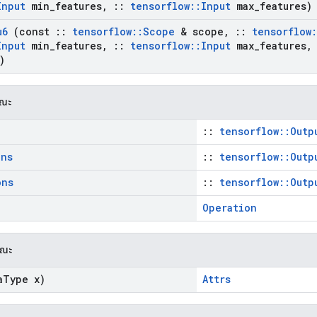
Input
min
_
features
,
::
tensorflow
::
Input
max
_
features)
u6
(const
::
tensorflow
::
Scope
& scope
,
::
tensorflow
:
Input
min
_
features
,
::
tensorflow
::
Input
max
_
features
,
)
รณะ
::
tensorflow::Outp
ons
::
tensorflow::Outp
ons
::
tensorflow::Outp
Operation
รณะ
a
Type x)
Attrs