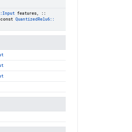
:
Input
features
,
::
const
Quantized
Relu6
::
ut
ut
ut