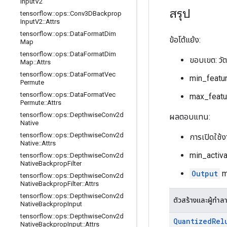
Input
V2
สรุป
tensorflow
::
ops
::
Conv3DBackprop
Input
V2
::
Attrs
tensorflow
::
ops
::
Data
Format
Dim
ข้อโต้แย้ง:
Map
tensorflow
::
ops
::
Data
Format
Dim
ขอบเขต: วัต
Map
::
Attrs
tensorflow
::
ops
::
Data
Format
Vec
min_feature
Permute
tensorflow
::
ops
::
Data
Format
Vec
max_featur
Permute
::
Attrs
tensorflow
::
ops
::
Depthwise
Conv2d
ผลตอบแทน:
Native
tensorflow
::
ops
::
Depthwise
Conv2d
การเปิดใช้
Native
::
Attrs
min_activ
tensorflow
::
ops
::
Depthwise
Conv2d
Native
Backprop
Filter
Output
ma
tensorflow
::
ops
::
Depthwise
Conv2d
Native
Backprop
Filter
::
Attrs
tensorflow
::
ops
::
Depthwise
Conv2d
ตัวสร้างและผู้ทำล
Native
Backprop
Input
tensorflow
::
ops
::
Depthwise
Conv2d
Quantized
Rel
Native
Backprop
Input
::
Attrs