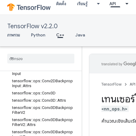
tensorflow::ops::BiasAdd
ติดตั้ง
เรียนรู้
API
tensorflow::ops::BiasAdd::Attrs
tensorflow::ops::BiasAddGrad
tensorflow::ops::BiasAddGrad::Attrs
TensorFlow v2.2.0
tensorflow::ops::Conv2D
ภาพรวม
Python
C++
Java
tensorflow::ops::Conv2D::Attrs
tensorflow
::
ops
::
Conv2DBackprop
Filter
tensorflow
::
ops
::
Conv2DBackprop
Filter
::
Attrs
tensorflow
::
ops
::
Conv2DBackprop
Input
tensorflow
::
ops
::
Conv2DBackprop
TensorFlow
API
Input
::
Attrs
tensorflow
::
ops
::
Conv3D
เทนเซอร์
tensorflow
::
ops
::
Conv3D
::
Attrs
tensorflow
::
ops
::
Conv3DBackprop
<nn_ops.h>
Filter
V2
tensorflow
::
ops
::
Conv3DBackprop
คำนวณเชิงเส้นเร
Filter
V2
::
Attrs
tensorflow
::
ops
::
Conv3DBackprop