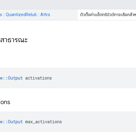
ps :: QuantizedRelu6 :: Attrs
ตัวตั้งค่าแอ็ตทริบิวต์ทางเลือกสำ
ะสาธารณะ
น
ow::Output
 activations
tions
ow::Output
 max_activations