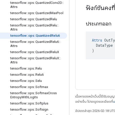
tensorflow
::
ops
::
Quantized
Conv2D
::
ฟังก์ชันคง
Attrs
tensorflow
::
ops
::
Quantized
Max
Pool
tensorflow
::
ops
::
Quantized
Relu
ประเภทออก
tensorflow
::
ops
::
Quantized
Relu
::
Attrs
tensorflow
::
ops
::
Quantized
Relu6
Attrs
 OutTy
tensorflow
::
ops
::
Quantized
Relu6
::
  DataType x
Attrs
)
tensorflow
::
ops
::
Quantized
Relu
X
tensorflow
::
ops
::
Quantized
Relu
X
::
Attrs
tensorflow
::
ops
::
Relu
tensorflow
::
ops
::
Relu6
tensorflow
::
ops
::
Selu
tensorflow
::
ops
::
Softmax
tensorflow
::
ops
::
Softmax
Cross
เนื้อหาของหน้าเว็บนี้ได้รับอนุ
Entropy
With
Logits
อย่างอื่น โปรดดูรายละเอียดที่
น
tensorflow
::
ops
::
Softplus
tensorflow
::
ops
::
Softsign
อัปเดตล่าสุด 2026-02-18 UT