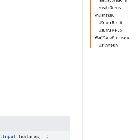
min_activations
การดำเนินการ
งานสาธารณะ
ปริมาณ Relu6
ปริมาณ Relu6
ฟังก์ชันคงที่สาธารณะ
ประเภทออก
:
Input
features
,
::