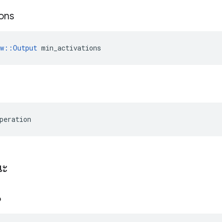
ions
ow::Output
 min_activations
ร
peration
ณะ
6