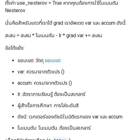
ตั้งค่า use_nesterov = True หากคุณต้องการใช้โมเมนตัม
Nesterov
นั่นคือสำหรับแถวที่เราได้ grad เราอัพเดต var และ accum ดังนี้:
สะสม = สะสม * โมเมนตัม - lr * grad var += สะสม
ข้อโต้แย้ง:
ขอบเขต: วัตถุ
ขอบเขต
var: ควรมาจากตัวแปร ()
accum: ควรมาจากตัวแปร ()
lr: อัตราการเรียนรู้ ต้องเป็นสเกลาร์
ผู้สำเร็จการศึกษา: การไล่ระดับสี
ดัชนี: เวกเตอร์ของดัชนีในมิติแรกของ var และ accum
โมเมนตัม: โมเมนตัม. ต้องเป็นสเกลาร์