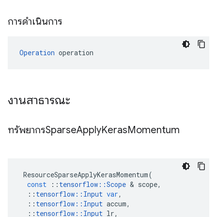
การดำเนินการ
Operation
 operation
งานสาธารณะ
ทรัพยากรSparse
Apply
Keras
Momentum
ResourceSparseApplyKerasMomentum
(
const
::
tensorflow
::
Scope
&
scope
,
::
tensorflow
::
Input
var
,
::
tensorflow
::
Input
accum
,
::
tensorflow
::
Input
lr
,