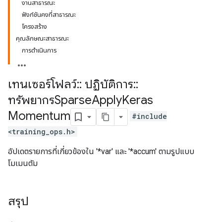
งานสาธารณะ
ฟังก์ชันคงที่สาธารณะ
โครงสร้าง
คุณลักษณะสาธารณะ
การดำเนินการ
เทนเซอร์โฟลว์
::
ปฏิบัติการ
::
ทรัพยากรSparse
Apply
Keras
Momentum
#include
<training_ops.h>
อัปเดตรายการที่เกี่ยวข้องใน '*var' และ '*accum' ตามรูปแบบ
โมเมนตัม
สรุป