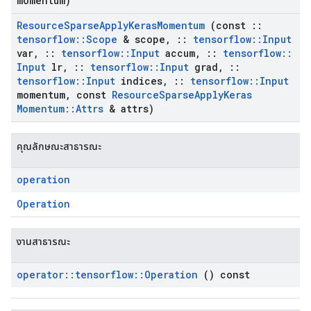
momentum)
Resource
Sparse
Apply
Keras
Momentum
(const
::
tensorflow
::
Scope
& scope
,
::
tensorflow
::
Input
var
,
::
tensorflow
::
Input
accum
,
::
tensorflow
::
Input
lr
,
::
tensorflow
::
Input
grad
,
::
tensorflow
::
Input
indices
,
::
tensorflow
::
Input
momentum
,
const
Resource
Sparse
Apply
Keras
Momentum
::
Attrs
& attrs)
คุณลักษณะสาธารณะ
operation
Operation
งานสาธารณะ
operator
::
tensorflow
::
Operation
() const