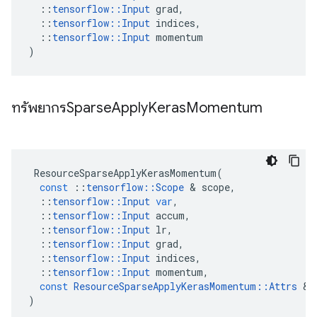
::
tensorflow
::
Input
grad
,
::
tensorflow
::
Input
indices
,
::
tensorflow
::
Input
momentum
)
ทรัพยากรSparse
Apply
Keras
Momentum
ResourceSparseApplyKerasMomentum
(
const
::
tensorflow
::
Scope
&
scope
,
::
tensorflow
::
Input
var
,
::
tensorflow
::
Input
accum
,
::
tensorflow
::
Input
lr
,
::
tensorflow
::
Input
grad
,
::
tensorflow
::
Input
indices
,
::
tensorflow
::
Input
momentum
,
const
ResourceSparseApplyKerasMomentum
::
Attrs
&
)