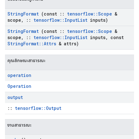
String
Format
(const
::
tensorflow
::
Scope
&
scope
,
::
tensorflow
::
Input
List
inputs)
String
Format
(const
::
tensorflow
::
Scope
&
scope
,
::
tensorflow
::
Input
List
inputs
,
const
String
Format
::
Attrs
& attrs)
คุณลักษณะสาธารณะ
operation
Operation
output
::
tensorflow::Output
งานสาธารณะ