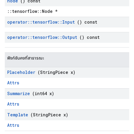
node
() const
::tensorflow::Node *
operator
::
tensorflow
::
Input
() const
operator
::
tensorflow
::
Output
() const
ฟังก์ชันคงที่สาธารณะ
Placeholder
(String
Piece x)
Attrs
Summarize
(int64 x)
Attrs
Template
(String
Piece x)
Attrs