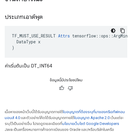
ประเภทเอาต์พุต
TF_MUST_USE_RESULT 
Attrs
 tensorflow::ops::ArgMin::
  DataType x

)
ค่าเริ่มต้นเป็น DT_INT64
ข้อมูลนี้มีประโยชน์ไหม
เนื้อหาของหน้าเว็บนี้ได้รับอนุญาตภายใต้
ใบอนุญาตที่ต้องระบุที่มาของครีเอทีฟคอม
มอนส์ 4.0
และตัวอย่างโค้ดได้รับอนุญาตภายใต้
ใบอนุญาต Apache 2.0
เว้นแต่จะ
ระบุไว้เป็นอย่างอื่น โปรดดูรายละเอียดที่
นโยบายเว็บไซต์ Google Developers
Java เป็นเครื่องหมายการค้าจดทะเบียนของ Oracle และ/หรือบริษัทในเครือ