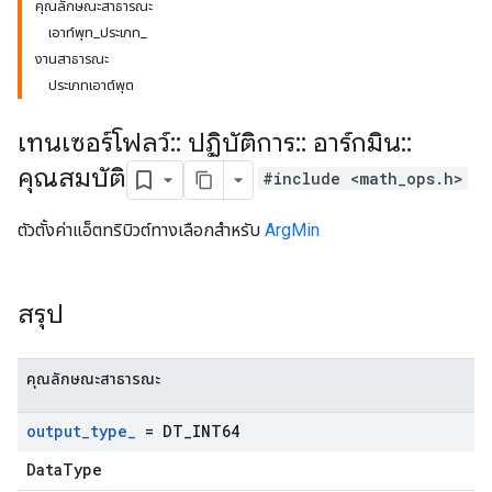
คุณลักษณะสาธารณะ
เอาท์พุท_ประเภท_
งานสาธารณะ
ประเภทเอาต์พุต
เทนเซอร์โฟลว์
::
ปฏิบัติการ
::
อาร์กมิน
::
คุณสมบัติ
#include <math_ops.h>
ตัวตั้งค่าแอ็ตทริบิวต์ทางเลือกสำหรับ
ArgMin
สรุป
คุณลักษณะสาธารณะ
output
_
type
_
= DT
_
INT64
DataType