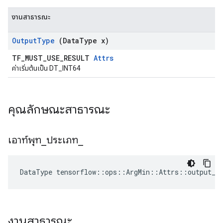
งานสาธารณะ
Output
Type
(Data
Type x)
TF_MUST_USE_RESULT
Attrs
ค่าเริ่มต้นเป็น DT_INT64
คุณลักษณะสาธารณะ
เอาท์พุท
_
ประเภท
_
DataType
tensorflow
::
ops
::
ArgMin
::
Attrs
::
output_t
งานสาธารณะ