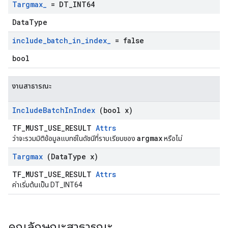
Targmax
_
= DT
_
INT64
DataType
include
_
batch
_
in
_
index
_
= false
bool
งานสาธารณะ
Include
Batch
In
Index
(bool x)
TF_MUST_USE_RESULT
Attrs
argmax
ว่าจะรวมมิติข้อมูลแบทช์ในดัชนีที่ราบเรียบของ
หรือไม่
Targmax
(Data
Type x)
TF_MUST_USE_RESULT
Attrs
ค่าเริ่มต้นเป็น DT_INT64
คุณลักษณะสาธารณะ