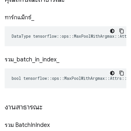
ทาร์กแม็กซ์
_
DataType tensorflow::ops::MaxPoolWithArgmax::Attr
รวม
_
batch
_
in
_
index
_
bool tensorflow::ops::MaxPoolWithArgmax::Attrs::in
งานสาธารณะ
รวม Batch
In
Index