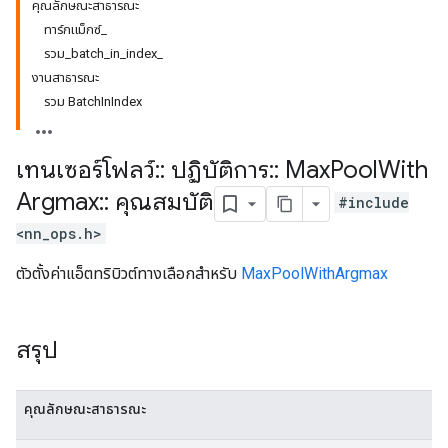
คุณลักษณะสาธารณะ
ทาร์กแม็กซ์_
รวม_batch_in_index_
งานสาธารณะ
รวม BatchInIndex
เทนเซอร์โฟลว์
::
ปฏิบัติการ
::
Max
Pool
With
Argmax
::
คุณสมบัติ
#include
<nn_ops.h>
ตัวตั้งค่าแอ็ตทริบิวต์ทางเลือกสำหรับ
MaxPoolWithArgmax
สรุป
คุณลักษณะสาธารณะ