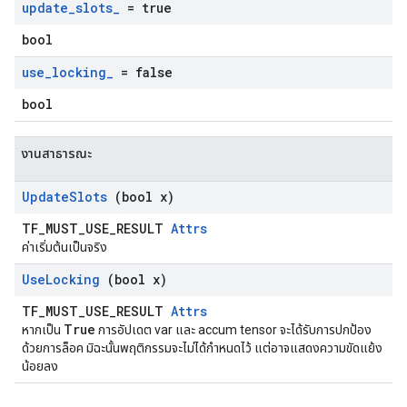
update
_
slots
_
= true
bool
use
_
locking
_
= false
bool
งานสาธารณะ
Update
Slots
(bool x)
TF_MUST_USE_RESULT
Attrs
ค่าเริ่มต้นเป็นจริง
Use
Locking
(bool x)
TF_MUST_USE_RESULT
Attrs
True
หากเป็น
การอัปเดต var และ accum tensor จะได้รับการปกป้อง
ด้วยการล็อค มิฉะนั้นพฤติกรรมจะไม่ได้กำหนดไว้ แต่อาจแสดงความขัดแย้ง
น้อยลง