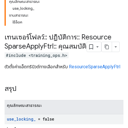
คุณลักษณะสาธารณะ
use_locking_
งานสาธารณะ
ใช้ล็อค
เทนเซอร์โฟลว์
::
ปฏิบัติการ
::
Resource
Sparse
Apply
Ftrl
::
คุณสมบัติ
#include <training_ops.h>
ตัวตั้งค่าแอ็ตทริบิวต์ทางเลือกสำหรับ
ResourceSparseApplyFtrl
สรุป
คุณลักษณะสาธารณะ
use
_
locking
_
= false