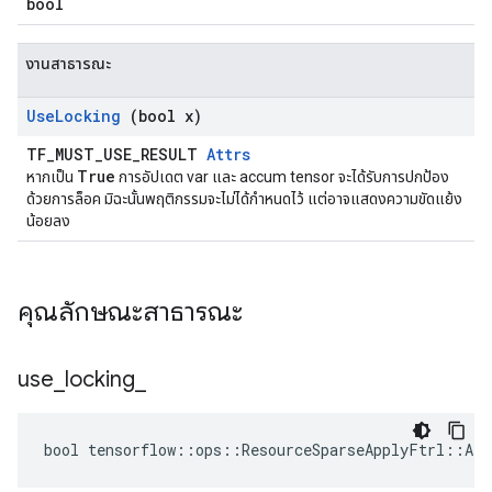
bool
งานสาธารณะ
Use
Locking
(bool x)
TF_MUST_USE_RESULT
Attrs
True
หากเป็น
การอัปเดต var และ accum tensor จะได้รับการปกป้อง
ด้วยการล็อค มิฉะนั้นพฤติกรรมจะไม่ได้กำหนดไว้ แต่อาจแสดงความขัดแย้ง
น้อยลง
คุณลักษณะสาธารณะ
use
_
locking
_
bool tensorflow::ops::ResourceSparseApplyFtrl::Att