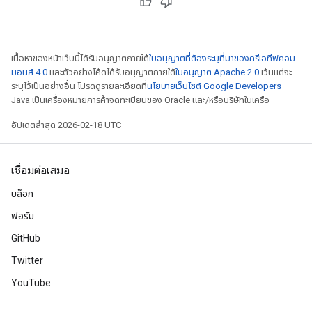
เนื้อหาของหน้าเว็บนี้ได้รับอนุญาตภายใต้
ใบอนุญาตที่ต้องระบุที่มาของครีเอทีฟคอม
มอนส์ 4.0
และตัวอย่างโค้ดได้รับอนุญาตภายใต้
ใบอนุญาต Apache 2.0
เว้นแต่จะ
ระบุไว้เป็นอย่างอื่น โปรดดูรายละเอียดที่
นโยบายเว็บไซต์ Google Developers
Java เป็นเครื่องหมายการค้าจดทะเบียนของ Oracle และ/หรือบริษัทในเครือ
อัปเดตล่าสุด 2026-02-18 UTC
เชื่อมต่อเสมอ
บล็อก
ฟอรัม
GitHub
Twitter
YouTube