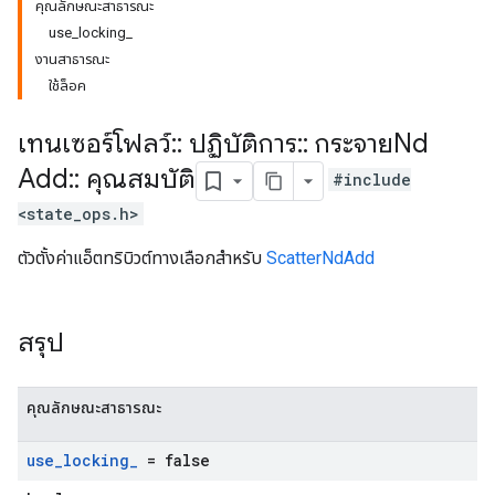
คุณลักษณะสาธารณะ
use_locking_
งานสาธารณะ
ใช้ล็อค
เทนเซอร์โฟลว์
::
ปฏิบัติการ
::
กระจายNd
Add
::
คุณสมบัติ
#include
<state_ops.h>
ตัวตั้งค่าแอ็ตทริบิวต์ทางเลือกสำหรับ
ScatterNdAdd
สรุป
คุณลักษณะสาธารณะ
use
_
locking
_
= false