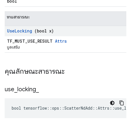
bool
งานสาธารณะ
Use
Locking
(bool x)
TF_MUST_USE_RESULT
Attrs
บูลเสริม
คุณลักษณะสาธารณะ
use
_
locking
_
bool tensorflow::ops::ScatterNdAdd::Attrs::use_loc