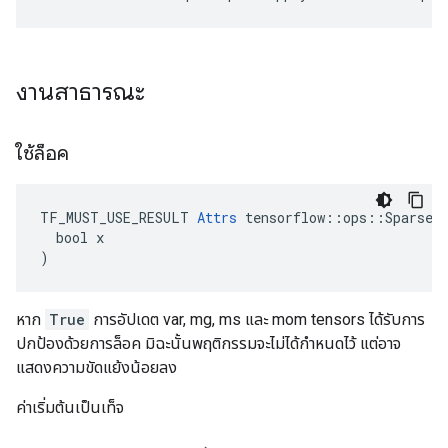
งานสาธารณะ
ใช้ล็อค
TF_MUST_USE_RESULT 
Attrs
 tensorflow::ops::SparseAp
  bool x

)
หาก
True
การอัปเดต var, mg, ms และ mom tensors ได้รับการ
ปกป้องด้วยการล็อค มิฉะนั้นพฤติกรรมจะไม่ได้กำหนดไว้ แต่อาจ
แสดงความขัดแย้งน้อยลง
ค่าเริ่มต้นเป็นเท็จ