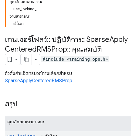
คุณลักษณะสาธารณะ
use_locking_
งานสาธารณะ
ใช้ล็อค
เทนเซอร์โฟลว์
::
ปฏิบัติการ
::
Sparse
Apply
Centered
RMSProp
::
คุณสมบัติ
#include <training_ops.h>
ตัวตั้งค่าแอ็ตทริบิวต์ทางเลือกสำหรับ
SparseApplyCenteredRMSProp
สรุป
คุณลักษณะสาธารณะ