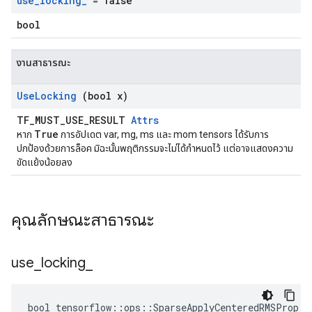
use
_
locking
_
= false
bool
งานสาธารณะ
Use
Locking
(bool x)
TF_MUST_USE_RESULT
Attrs
True
หาก
การอัปเดต var, mg, ms และ mom tensors ได้รับการ
ปกป้องด้วยการล็อค มิฉะนั้นพฤติกรรมจะไม่ได้กำหนดไว้ แต่อาจแสดงความ
ขัดแย้งน้อยลง
คุณลักษณะสาธารณะ
use
_
locking
_
bool tensorflow::ops::SparseApplyCenteredRMSProp::