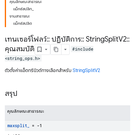
คุณลักษณะสาธารณะ
แม็กซ์สปลิท_
งานสาธารณะ
แม็กซ์สปลิต
เทนเซอร์โฟลว์
::
ปฏิบัติการ
::
String
Split
V2
::
คุณสมบัติ
#include
<string_ops.h>
ตัวตั้งค่าแอ็ตทริบิวต์ทางเลือกสำหรับ
StringSplitV2
สรุป
คุณลักษณะสาธารณะ
maxsplit
_
= -1