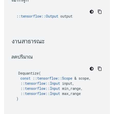
::
tensorflow::Output
 output
 งานสาธารณะ 
 ลดปริมาณ 
Dequantize
(
const
::
tensorflow
::
Scope
&
scope
,
::
tensorflow
::
Input
input
,
::
tensorflow
::
Input
min_range
,
::
tensorflow
::
Input
max_range
)