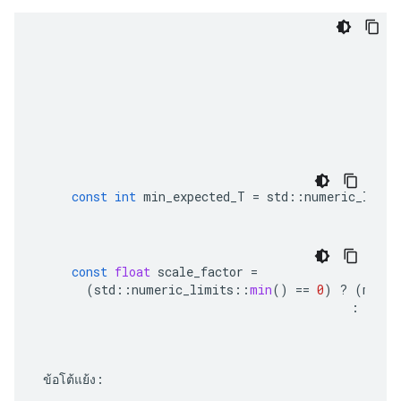
const
int
min_expected_T
=
std
::
numeric_limit
const
float
scale_factor
=
(
std
::
numeric_limits
::
min
()
==
0
)
?
(
max_r
:
std
:
 ข้อโต้แย้ง: