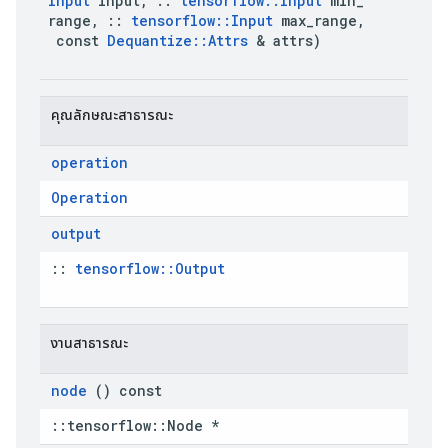
Input
 input
,
::
tensorflow
::
Input
 min
_
range
,
::
tensorflow
::
Input
 max
_
range
,
 const 
Dequantize
::
Attrs
 & attrs)
 คุณลักษณะสาธารณะ
operation
Operation
output
:: 
tensorflow::Output
 งานสาธารณะ
node
 () const
::tensorflow::Node *