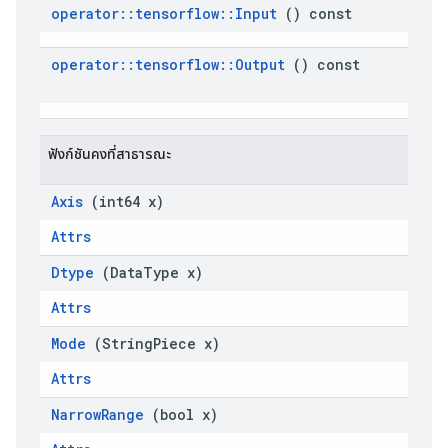
operator
::
tensorflow
::
Input
 () const
operator
::
tensorflow
::
Output
 () const
ฟังก์ชันคงที่สาธารณะ
Axis
 (int64 x)
Attrs
Dtype
 (Data
Type x)
Attrs
Mode
 (String
Piece x)
Attrs
Narrow
Range
 (bool x)