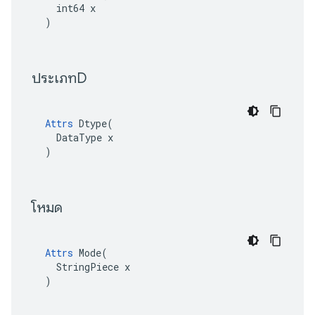
  int64 x

)
 ประเภทD 
Attrs
Dtype
(
DataType
x
)
 โหมด 
Attrs
 Mode(

  StringPiece x

)