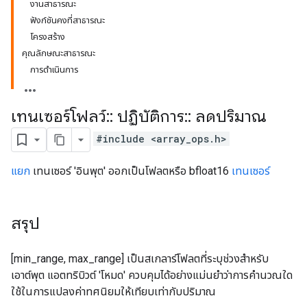
งานสาธารณะ
ฟังก์ชันคงที่สาธารณะ
โครงสร้าง
คุณลักษณะสาธารณะ
การดำเนินการ
เทนเซอร์โฟลว์
::
ปฏิบัติการ
::
ลดปริมาณ
#include <array_ops.h>
แยก
เทนเซอร์ 'อินพุต' ออกเป็นโฟลตหรือ bfloat16
เทนเซอร์
สรุป
[min_range, max_range] เป็นสเกลาร์โฟลตที่ระบุช่วงสำหรับ
เอาต์พุต แอตทริบิวต์ 'โหมด' ควบคุมได้อย่างแม่นยำว่าการคำนวณใด
ใช้ในการแปลงค่าทศนิยมให้เทียบเท่ากับปริมาณ