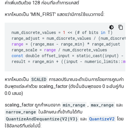
ค่าเพิ่มเติมด้วย 128 ก่อนที่จะทำการแคสต์
หากโหมดเป็น 'MIN_FIRST' แสดงว่ามีการใช้แนวทางนี้:
num_discrete_values
=
1
<<
(
#
of
bits
in
T
)
range_adjust
=
num_discrete_values
/
(
num_discrete
range
=
(
range_max
-
range_min
)
*
range_adjust
range_scale
=
range
/
num_discrete_values
const
double
offset_input
=
static_cast
(
input
)
-
l
result
=
range_min
+
((
input
-
numeric_limits
::
mi
หากโหมดเป็น
SCALED
การลดปริมาณจะดำเนินการโดยการคูณค่า
อินพุตแต่ละค่าด้วย scaling_factor (ดังนั้นอินพุตของ 0 จะจับคู่กับ
0.0 เสมอ)
scaling_factor ถูกกำหนดจาก
min_range
,
max_range
และ
narrow_range
ในลักษณะที่เข้ากันได้กับ
QuantizeAndDequantize{V2|V3}
และ
QuantizeV2
โดย
ใช้อัลกอริทึมต่อไปนี้: