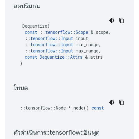
 ลดปริมาณ 
Dequantize
(
const
::
tensorflow
::
Scope
&
scope
,
::
tensorflow
::
Input
input
,
::
tensorflow
::
Input
min_range
,
::
tensorflow
::
Input
max_range
,
const
Dequantize
::
Attrs
&
attrs
)
 โหนด 
::
tensorflow
::
Node
*
node
()
const
 ตัวดำเนินการ
::
tensorflow
::
อินพุต 