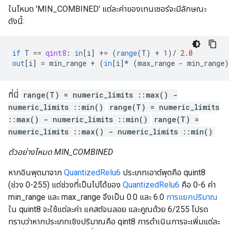
ในโหมด 'MIN_COMBINED' แต่ละค่าของเทนเซอร์จะมีลักษณะ
ดังนี้:
if
T
==
qint8
:
in
[
i
]
+=
(
range
(
T
)
+
1
)
/
2.0
out
[
i
]
=
min_range
+
(
in
[
i
]*
(
max_range
-
min_range
)
ที่นี่
range(T) = numeric_limits ::max() -
numeric_limits ::min()
range(T) = numeric_limits
::max() - numeric_limits ::min()
range(T) =
numeric_limits ::max() - numeric_limits ::min()
ตัวอย่างโหมด MIN_COMBINED
หากอินพุตมาจาก
QuantizedRelu6
ประเภทเอาต์พุตคือ quint8
(ช่วง 0-255) แต่ช่วงที่เป็นไปได้ของ
QuantizedRelu6
คือ 0-6 ค่า
min_range และ max_range จึงเป็น 0.0 และ 6.0
การแยกปริมาณ
ใน quint8 จะใช้แต่ละค่า แคสต์จนลอย และคูณด้วย 6/255 โปรด
ทราบว่าหากประเภทเชิงปริมาณคือ qint8 การดำเนินการจะเพิ่มแต่ละ