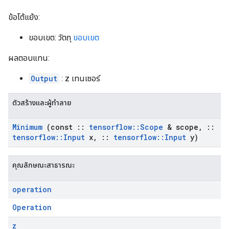
ข้อโต้แย้ง:
ขอบเขต: วัตถุ
ขอบเขต
ผลตอบแทน:
Output
: z เทนเซอร์
ตัวสร้างและผู้ทำลาย
Minimum
(const
::
tensorflow
::
Scope
& scope
,
::
tensorflow
::
Input
x
,
::
tensorflow
::
Input
y)
คุณลักษณะสาธารณะ
operation
Operation
z