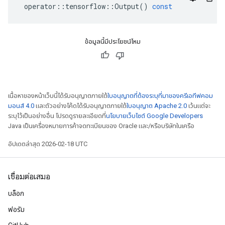
operator
::
tensorflow
::
Output
()
const
ข้อมูลนี้มีประโยชน์ไหม
เนื้อหาของหน้าเว็บนี้ได้รับอนุญาตภายใต้
ใบอนุญาตที่ต้องระบุที่มาของครีเอทีฟคอม
มอนส์ 4.0
และตัวอย่างโค้ดได้รับอนุญาตภายใต้
ใบอนุญาต Apache 2.0
เว้นแต่จะ
ระบุไว้เป็นอย่างอื่น โปรดดูรายละเอียดที่
นโยบายเว็บไซต์ Google Developers
Java เป็นเครื่องหมายการค้าจดทะเบียนของ Oracle และ/หรือบริษัทในเครือ
อัปเดตล่าสุด 2026-02-18 UTC
เชื่อมต่อเสมอ
บล็อก
ฟอรัม