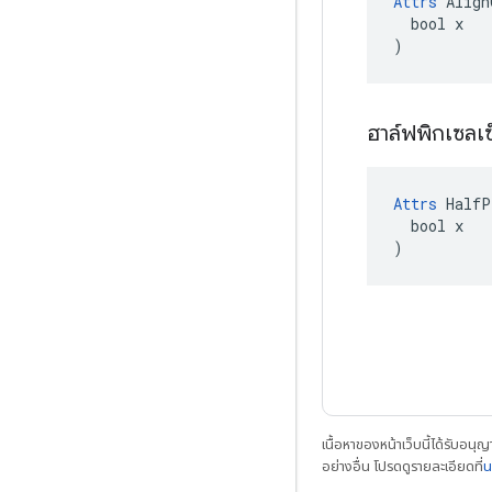
Attrs
 Align
  bool x

)
ฮาล์ฟพิกเซลเ
Attrs
 HalfP
  bool x

)
เนื้อหาของหน้าเว็บนี้ได้รับอนุ
อย่างอื่น โปรดดูรายละเอียดที่
น