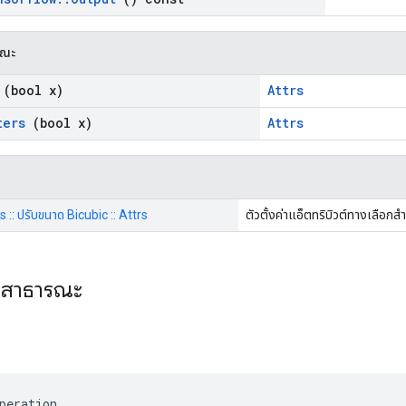
รณะ
(bool x)
Attrs
ters
(bool x)
Attrs
s :: ปรับขนาด Bicubic :: Attrs
ตัวตั้งค่าแอ็ตทริบิวต์ทางเลือกส
ะสาธารณะ
ร
peration