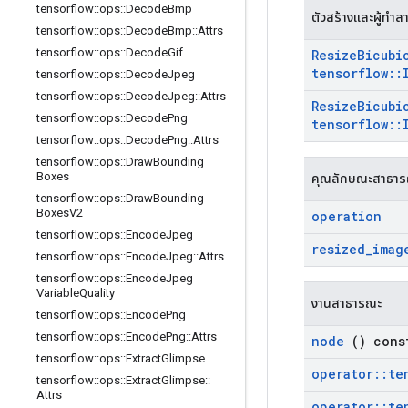
tensorflow
::
ops
::
Decode
Bmp
ตัวสร้างและผู้ทำล
tensorflow
::
ops
::
Decode
Bmp
::
Attrs
tensorflow
::
ops
::
Decode
Gif
Resize
Bicubi
tensorflow
::
tensorflow
::
ops
::
Decode
Jpeg
tensorflow
::
ops
::
Decode
Jpeg
::
Attrs
Resize
Bicubi
tensorflow
::
ops
::
Decode
Png
tensorflow
::
tensorflow
::
ops
::
Decode
Png
::
Attrs
tensorflow
::
ops
::
Draw
Bounding
Boxes
คุณลักษณะสาธา
tensorflow
::
ops
::
Draw
Bounding
Boxes
V2
operation
tensorflow
::
ops
::
Encode
Jpeg
resized
_
imag
tensorflow
::
ops
::
Encode
Jpeg
::
Attrs
tensorflow
::
ops
::
Encode
Jpeg
Variable
Quality
งานสาธารณะ
tensorflow
::
ops
::
Encode
Png
tensorflow
::
ops
::
Encode
Png
::
Attrs
node
() cons
tensorflow
::
ops
::
Extract
Glimpse
operator
::
te
tensorflow
::
ops
::
Extract
Glimpse
::
Attrs
operator
::
te