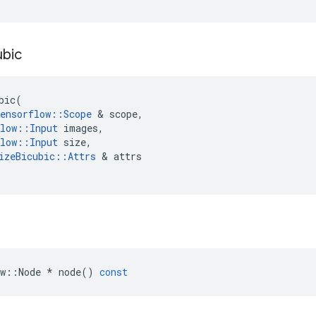
ubic
bic
(
ensorflow
::
Scope
&
scope
,
low
::
Input
images
,
low
::
Input
size
,
izeBicubic
::
Attrs
&
attrs
w
::
Node
*
node
()
const