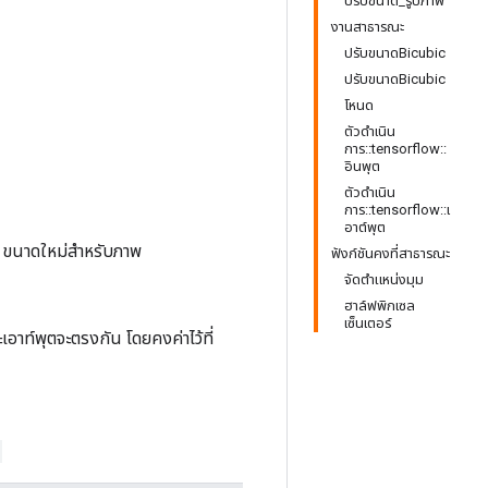
ปรับขนาด_รูปภาพ
งานสาธารณะ
ปรับขนาดBicubic
ปรับขนาดBicubic
โหนด
ตัวดำเนิน
การ::tensorflow::
อินพุต
ตัวดำเนิน
การ::tensorflow::เ
อาต์พุต
ขนาดใหม่สำหรับภาพ
ฟังก์ชันคงที่สาธารณะ
จัดตำแหน่งมุม
ฮาล์ฟพิกเซล
เซ็นเตอร์
อาท์พุตจะตรงกัน โดยคงค่าไว้ที่