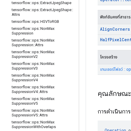
tensorflow
::
ops
::
Extract
Jpeg
Shape
tensorflow
::
ops
::
Extract
Jpeg
Shape
::
Attrs
ฟังก์ชันคงที่สาธา
tensorflow
::
ops
::
HSVTo
RGB
Align
Corners
tensorflow
::
ops
::
Non
Max
Suppression
Half
Pixel
Cen
tensorflow
::
ops
::
Non
Max
Suppression
::
Attrs
tensorflow
::
ops
::
Non
Max
Suppression
V2
โครงสร้าง
tensorflow
::
ops
::
Non
Max
Suppression
V3
เทนเซอร์โฟลว์ :: op
tensorflow
::
ops
::
Non
Max
Suppression
V4
tensorflow
::
ops
::
Non
Max
คุณลักษณ
Suppression
V4
::
Attrs
tensorflow
::
ops
::
Non
Max
Suppression
V5
การดำเนินกา
tensorflow
::
ops
::
Non
Max
Suppression
V5
::
Attrs
tensorflow
::
ops
::
Non
Max
Suppression
With
Overlaps
Operation
 o