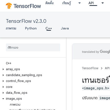
ติดตั้ง
เรียนรู้
API
TensorFlow v2.3.0
ภาพรวม
Python
C++
Java
C++
TensorFlow
API
array
_
ops
candidate
_
sampling
_
ops
เทนเซอร์
control
_
flow
_
ops
core
<image_ops.h>
data
_
flow
_
ops
ปรับขนาด
imag
image
_
ops
ภาพรวม