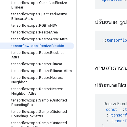
tensorflow
::
ops
::
Quantized
Resize
Bilinear
tensorflow
::
ops
::
Quantized
Resize
Bilinear
::
Attrs
ปรับขนาด
_
รู
tensorflow
::
ops
::
RGBTo
HSV
tensorflow
::
ops
::
Resize
Area
tensorflow
::
ops
::
Resize
Area
::
Attrs
::
tensorfl
tensorflow
::
ops
::
Resize
Bicubic
tensorflow
::
ops
::
Resize
Bicubic
::
Attrs
tensorflow
::
ops
::
Resize
Bilinear
งานสาธาร
tensorflow
::
ops
::
Resize
Bilinear
::
Attrs
tensorflow
::
ops
::
Resize
Nearest
Neighbor
ปรับขนาดBic
tensorflow
::
ops
::
Resize
Nearest
Neighbor
::
Attrs
tensorflow
::
ops
::
Sample
Distorted
ResizeBicu
Bounding
Box
const
::
t
tensorflow
::
ops
::
Sample
Distorted
::
tensorf
Bounding
Box
::
Attrs
::
tensorf
tensorflow
::
ops
::
Sample
Distorted
)