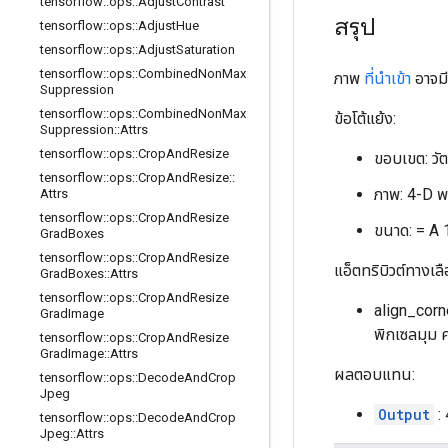
tensorflow
::
ops
::
Adjust
Contrast
สรุป
tensorflow
::
ops
::
Adjust
Hue
tensorflow
::
ops
::
Adjust
Saturation
tensorflow
::
ops
::
Combined
Non
Max
ภาพ
ที่นำเข้า
อาจมี
Suppression
tensorflow
::
ops
::
Combined
Non
Max
ข้อโต้แย้ง:
Suppression
::
Attrs
tensorflow
::
ops
::
Crop
And
Resize
ขอบเขต: วัต
tensorflow
::
ops
::
Crop
And
Resize
::
ภาพ: 4-D 
Attrs
tensorflow
::
ops
::
Crop
And
Resize
ขนาด: = A 
Grad
Boxes
tensorflow
::
ops
::
Crop
And
Resize
แอ็ตทริบิวต์ทางเลื
Grad
Boxes
::
Attrs
tensorflow
::
ops
::
Crop
And
Resize
align_corne
Grad
Image
พิกเซลมุม ค่
tensorflow
::
ops
::
Crop
And
Resize
Grad
Image
::
Attrs
ผลตอบแทน:
tensorflow
::
ops
::
Decode
And
Crop
Jpeg
Output
: 
tensorflow
::
ops
::
Decode
And
Crop
Jpeg
::
Attrs