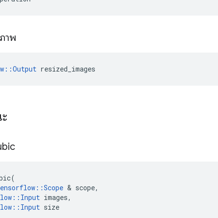
ปภาพ
ow::Output
 resized_images
ณะ
ubic
bic
(
ensorflow
::
Scope
&
scope
,
low
::
Input
images
,
low
::
Input
size