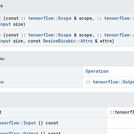
าย
c
(const
::
tensorflow
::
Scope
& scope
,
::
tensorflow
::
Input
size)
c
(const
::
tensorflow
::
Scope
& scope
,
::
tensorflow
::
Input
size
,
const
Resize
Bicubic
::
Attrs
& attrs)
รณะ
Operation
es
::
tensorflow::Outp
t
::tensorf
nsorflow
::
Input
() const
nsorflow
::
Output
() const