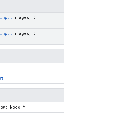
Input
images
,
::
Input
images
,
::
ut
low::Node *