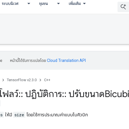
ระบบนิเวศ
ชุมชน
เพิ่มเติม
หน้านี้ได้รับการแปลโดย
Cloud Translation API
TensorFlow v2.3.0
C++
โฟลว์
::
ปฏิบัติการ
::
ปรับขนาดBicub
es
ให้มี
size
โดยใช้การประมาณค่าแบบไบคิวบิก