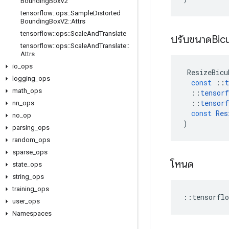
Bounding
Box
V2
tensorflow
::
ops
::
Sample
Distorted
Bounding
Box
V2
::
Attrs
tensorflow
::
ops
::
Scale
And
Translate
ปรับขนาดBic
tensorflow
::
ops
::
Scale
And
Translate
::
Attrs
io
_
ops
ResizeBicu
logging
_
ops
const
::
t
math
_
ops
::
tensorf
::
tensorf
nn
_
ops
const
Res
no
_
op
)
parsing
_
ops
random
_
ops
sparse
_
ops
โหนด
state
_
ops
string
_
ops
training
_
ops
::
tensorflo
user
_
ops
Namespaces