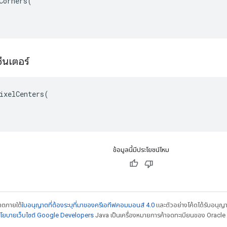
Corners(

ซ็นเตอร์
ixelCenters(

ข้อมูลนี้มีประโยชน์ไหม
ญาตภายใต้
ใบอนุญาตที่ต้องระบุที่มาของครีเอทีฟคอมมอนส์ 4.0
และตัวอย่างโค้ดได้รับอนุญ
โยบายเว็บไซต์ Google Developers
Java เป็นเครื่องหมายการค้าจดทะเบียนของ Oracle แ