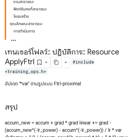
งานสาธารณะ
ฟังก์ชันคงที่สาธารณะ
โครงสร้าง
คุณลักษณะสาธารณะ
การดำเนินการ
เทนเซอร์โฟลว์
::
ปฏิบัติการ
::
Resource
Apply
Ftrl
#include
<training_ops.h>
อัปเดต '*var' ตามรูปแบบ Ftrl-proximal
สรุป
accum_new = accum + grad * grad linear += grad -
(accum_new^(-lr_power) - accum^(-lr_power)) / lr * var