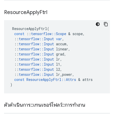
Resource
Apply
Ftrl
ResourceApplyFtrl
(
const
::
tensorflow
::
Scope
&
scope
,
::
tensorflow
::
Input
var
,
::
tensorflow
::
Input
accum
,
::
tensorflow
::
Input
linear
,
::
tensorflow
::
Input
grad
,
::
tensorflow
::
Input
lr
,
::
tensorflow
::
Input
l1
,
::
tensorflow
::
Input
l2
,
::
tensorflow
::
Input
lr_power
,
const
ResourceApplyFtrl
::
Attrs
&
attrs
)
ตัวดำเนินการ
::
เทนเซอร์โฟลว์
::
การทำงาน