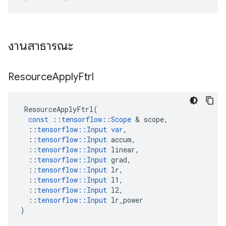
งานสาธารณะ
Resource
Apply
Ftrl
ResourceApplyFtrl
(
const
::
tensorflow
::
Scope
&
scope
,
::
tensorflow
::
Input
var
,
::
tensorflow
::
Input
accum
,
::
tensorflow
::
Input
linear
,
::
tensorflow
::
Input
grad
,
::
tensorflow
::
Input
lr
,
::
tensorflow
::
Input
l1
,
::
tensorflow
::
Input
l2
,
::
tensorflow
::
Input
lr_power
)