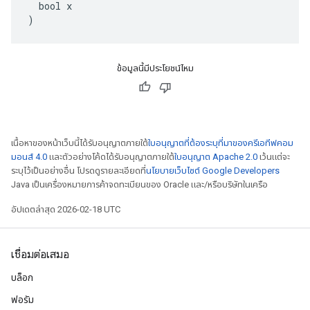
  bool x

)
ข้อมูลนี้มีประโยชน์ไหม
เนื้อหาของหน้าเว็บนี้ได้รับอนุญาตภายใต้
ใบอนุญาตที่ต้องระบุที่มาของครีเอทีฟคอม
มอนส์ 4.0
และตัวอย่างโค้ดได้รับอนุญาตภายใต้
ใบอนุญาต Apache 2.0
เว้นแต่จะ
ระบุไว้เป็นอย่างอื่น โปรดดูรายละเอียดที่
นโยบายเว็บไซต์ Google Developers
Java เป็นเครื่องหมายการค้าจดทะเบียนของ Oracle และ/หรือบริษัทในเครือ
อัปเดตล่าสุด 2026-02-18 UTC
เชื่อมต่อเสมอ
บล็อก
ฟอรัม