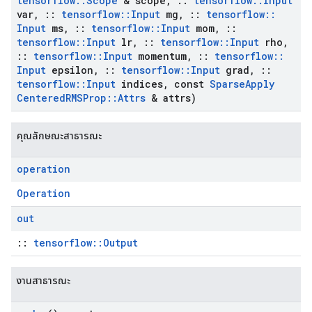
tensorflow
::
Scope
& scope
,
::
tensorflow
::
Input
var
,
::
tensorflow
::
Input
mg
,
::
tensorflow
::
Input
ms
,
::
tensorflow
::
Input
mom
,
::
tensorflow
::
Input
lr
,
::
tensorflow
::
Input
rho
,
::
tensorflow
::
Input
momentum
,
::
tensorflow
::
Input
epsilon
,
::
tensorflow
::
Input
grad
,
::
tensorflow
::
Input
indices
,
const
Sparse
Apply
Centered
RMSProp
::
Attrs
& attrs)
คุณลักษณะสาธารณะ
operation
Operation
out
::
tensorflow::Output
งานสาธารณะ