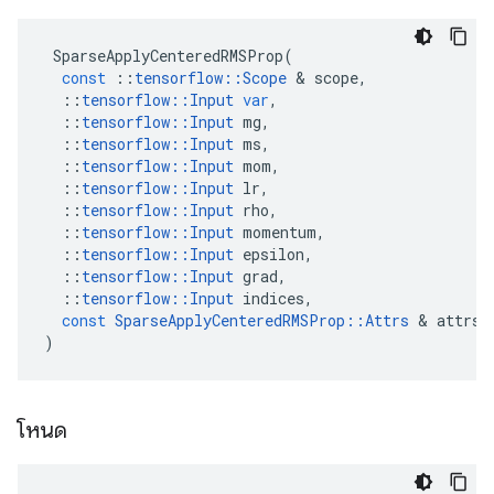
SparseApplyCenteredRMSProp
(
const
::
tensorflow
::
Scope
&
scope
,
::
tensorflow
::
Input
var
,
::
tensorflow
::
Input
mg
,
::
tensorflow
::
Input
ms
,
::
tensorflow
::
Input
mom
,
::
tensorflow
::
Input
lr
,
::
tensorflow
::
Input
rho
,
::
tensorflow
::
Input
momentum
,
::
tensorflow
::
Input
epsilon
,
::
tensorflow
::
Input
grad
,
::
tensorflow
::
Input
indices
,
const
SparseApplyCenteredRMSProp
::
Attrs
&
attrs
)
โหนด