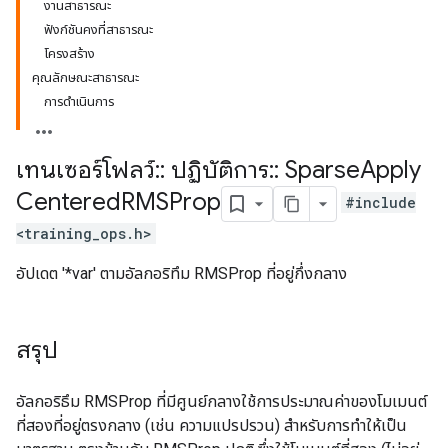
งานสาธารณะ
ฟังก์ชันคงที่สาธารณะ
โครงสร้าง
คุณลักษณะสาธารณะ
การดำเนินการ
เทนเซอร์โฟลว์
::
ปฏิบัติการ
::
Sparse
Apply
Centered
RMSProp
#include
<training_ops.h>
อัปเดต '*var' ตามอัลกอริทึม RMSProp ที่อยู่กึ่งกลาง
สรุป
อัลกอริธึม RMSProp ที่มีศูนย์กลางใช้การประมาณค่าของโมเมนต์
ที่สองที่อยู่ตรงกลาง (เช่น ความแปรปรวน) สำหรับการทำให้เป็น