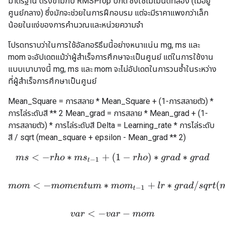
มาตรฐาน ตรงข้ามกับ RMSProp ปกติ ซึ่งใช้โมเมนต์ที่สอง (ไม่อยู่
ศูนย์กลาง) ซึ่งมักจะช่วยในการฝึกอบรม แต่จะมีราคาแพงกว่าเล็ก
น้อยในแง่ของการคำนวณและหน่วยความจำ
โปรดทราบว่าในการใช้อัลกอริธึมนี้อย่างหนาแน่น mg, ms และ
mom จะอัปเดตแม้ว่าผู้สำเร็จการศึกษาจะเป็นศูนย์ แต่ในการใช้งาน
แบบเบาบางนี้ mg, ms และ mom จะไม่อัปเดตในการวนซ้ำในระหว่าง
ที่ผู้สำเร็จการศึกษาเป็นศูนย์
Mean_Square = การสลาย * Mean_Square + (1-การสลายตัว) *
การไล่ระดับสี ** 2 Mean_grad = การสลาย * Mean_grad + (1-
การสลายตัว) * การไล่ระดับสี Delta = Learning_rate * การไล่ระดับ
สี / sqrt (mean_square + epsilon - Mean_grad ** 2)
m
s
<
−
r
h
o
∗
m
s
t
−
1
+
(
1
−
r
h
o
)
∗
g
r
a
d
∗
g
r
a
d
m
o
m
<
−
m
o
m
e
n
t
u
m
∗
m
o
m
t
−
1
+
l
r
∗
g
r
a
d
/
s
q
r
t
(
m
s
+
e
p
v
a
r
<
−
v
a
r
−
m
o
m