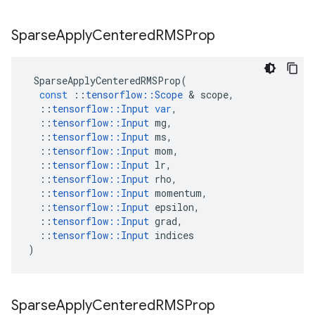
Sparse
Apply
Centered
RMSProp
SparseApplyCenteredRMSProp
(
const
::
tensorflow
::
Scope
&
scope
,
::
tensorflow
::
Input
var
,
::
tensorflow
::
Input
mg
,
::
tensorflow
::
Input
ms
,
::
tensorflow
::
Input
mom
,
::
tensorflow
::
Input
lr
,
::
tensorflow
::
Input
rho
,
::
tensorflow
::
Input
momentum
,
::
tensorflow
::
Input
epsilon
,
::
tensorflow
::
Input
grad
,
::
tensorflow
::
Input
indices
)
Sparse
Apply
Centered
RMSProp