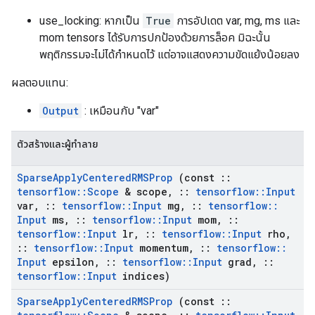
use_locking: หากเป็น
True
การอัปเดต var, mg, ms และ
mom tensors ได้รับการปกป้องด้วยการล็อค มิฉะนั้น
พฤติกรรมจะไม่ได้กำหนดไว้ แต่อาจแสดงความขัดแย้งน้อยลง
ผลตอบแทน:
Output
: เหมือนกับ "var"
ตัวสร้างและผู้ทำลาย
Sparse
Apply
Centered
RMSProp
(const
::
tensorflow
::
Scope
& scope
,
::
tensorflow
::
Input
var
,
::
tensorflow
::
Input
mg
,
::
tensorflow
::
Input
ms
,
::
tensorflow
::
Input
mom
,
::
tensorflow
::
Input
lr
,
::
tensorflow
::
Input
rho
,
::
tensorflow
::
Input
momentum
,
::
tensorflow
::
Input
epsilon
,
::
tensorflow
::
Input
grad
,
::
tensorflow
::
Input
indices)
Sparse
Apply
Centered
RMSProp
(const
::