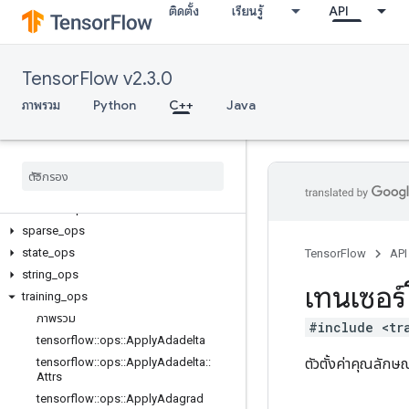
ติดตั้ง
เรียนรู้
API
core
data_flow_ops
image_ops
TensorFlow v2.3.0
io_ops
logging_ops
ภาพรวม
Python
C++
Java
math_ops
nn
_
ops
no
_
op
parsing
_
ops
random
_
ops
sparse
_
ops
state
_
ops
TensorFlow
API
string
_
ops
เทนเซอร์
training
_
ops
ภาพรวม
#include <tr
tensorflow
::
ops
::
Apply
Adadelta
ตัวตั้งค่าคุณลักษ
tensorflow
::
ops
::
Apply
Adadelta
::
Attrs
tensorflow
::
ops
::
Apply
Adagrad