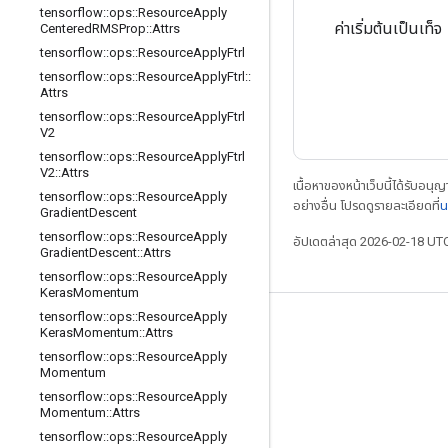
tensorflow
::
ops
::
Resource
Apply
ค่าเริ่มต้นเป็นเท็จ
Centered
RMSProp
::
Attrs
tensorflow
::
ops
::
Resource
Apply
Ftrl
tensorflow
::
ops
::
Resource
Apply
Ftrl
::
Attrs
tensorflow
::
ops
::
Resource
Apply
Ftrl
V2
tensorflow
::
ops
::
Resource
Apply
Ftrl
V2
::
Attrs
เนื้อหาของหน้าเว็บนี้ได้รับอนุ
tensorflow
::
ops
::
Resource
Apply
อย่างอื่น โปรดดูรายละเอียดที่
น
Gradient
Descent
tensorflow
::
ops
::
Resource
Apply
อัปเดตล่าสุด 2026-02-18 UT
Gradient
Descent
::
Attrs
tensorflow
::
ops
::
Resource
Apply
Keras
Momentum
tensorflow
::
ops
::
Resource
Apply
เชื่อมต่อเสมอ
Keras
Momentum
::
Attrs
tensorflow
::
ops
::
Resource
Apply
บล็อก
Momentum
ฟอรัม
tensorflow
::
ops
::
Resource
Apply
Momentum
::
Attrs
GitHub
tensorflow
::
ops
::
Resource
Apply