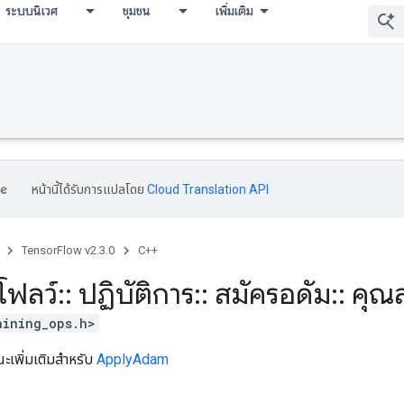
ระบบนิเวศ
ชุมชน
เพิ่มเติม
หน้านี้ได้รับการแปลโดย
Cloud Translation API
TensorFlow v2.3.0
C++
โฟลว์
::
ปฏิบัติการ
::
สมัครอดัม
::
คุณส
aining_ops.h>
ณะเพิ่มเติมสำหรับ
ApplyAdam