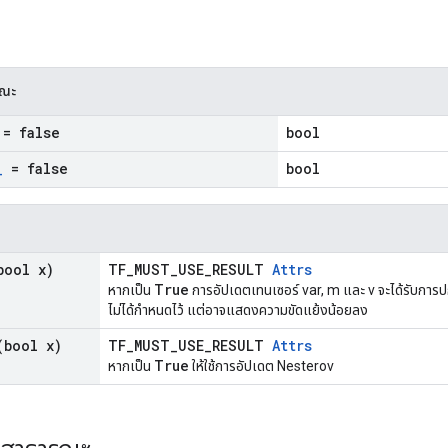
รณะ
= false
bool
_
= false
bool
ool x)
TF_MUST_USE_RESULT
Attrs
True
หากเป็น
การอัปเดตเทนเซอร์ var, m และ v จะได้รับการป
ไม่ได้กำหนดไว้ แต่อาจแสดงความขัดแย้งน้อยลง
bool x)
TF_MUST_USE_RESULT
Attrs
True
หากเป็น
ให้ใช้การอัปเดต Nesterov