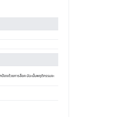
กป้องด้วยการล็อค มิฉะนั้นพฤติกรรมจะ