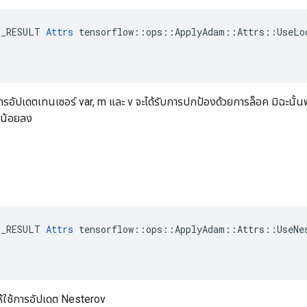
E_RESULT 
Attrs
 tensorflow::ops::ApplyAdam::Attrs::UseLoc
รอัปเดตเทนเซอร์ var, m และ v จะได้รับการปกป้องด้วยการล็อค มิฉะนั้น
งน้อยลง
v
E_RESULT 
Attrs
 tensorflow::ops::ApplyAdam::Attrs::UseNes
้ใช้การอัปเดต Nesterov