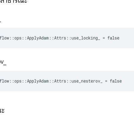
ะสาธารณะ
_
flow::ops::ApplyAdam::Attrs::use_locking_ = false
ov
_
flow::ops::ApplyAdam::Attrs::use_nesterov_ = false
ณะ