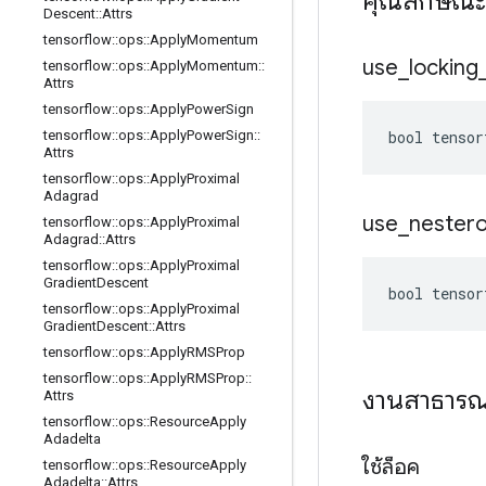
คุณลักษณ
Descent
::
Attrs
tensorflow
::
ops
::
Apply
Momentum
use
_
locking
tensorflow
::
ops
::
Apply
Momentum
::
Attrs
tensorflow
::
ops
::
Apply
Power
Sign
bool tensor
tensorflow
::
ops
::
Apply
Power
Sign
::
Attrs
tensorflow
::
ops
::
Apply
Proximal
Adagrad
use
_
nester
tensorflow
::
ops
::
Apply
Proximal
Adagrad
::
Attrs
tensorflow
::
ops
::
Apply
Proximal
Gradient
Descent
bool tensor
tensorflow
::
ops
::
Apply
Proximal
Gradient
Descent
::
Attrs
tensorflow
::
ops
::
Apply
RMSProp
tensorflow
::
ops
::
Apply
RMSProp
::
งานสาธาร
Attrs
tensorflow
::
ops
::
Resource
Apply
Adadelta
ใช้ล็อค
tensorflow
::
ops
::
Resource
Apply
Adadelta
::
Attrs