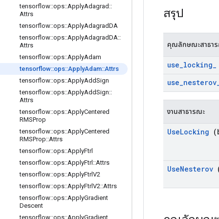
tensorflow
::
ops
::
Apply
Adagrad
::
สรุป
Attrs
tensorflow
::
ops
::
Apply
Adagrad
DA
tensorflow
::
ops
::
Apply
Adagrad
DA
::
คุณลักษณะสาธา
Attrs
tensorflow
::
ops
::
Apply
Adam
use
_
locking
_
tensorflow
::
ops
::
Apply
Adam
::
Attrs
tensorflow
::
ops
::
Apply
Add
Sign
use
_
nesterov
tensorflow
::
ops
::
Apply
Add
Sign
::
Attrs
งานสาธารณะ
tensorflow
::
ops
::
Apply
Centered
RMSProp
Use
Locking
(b
tensorflow
::
ops
::
Apply
Centered
RMSProp
::
Attrs
tensorflow
::
ops
::
Apply
Ftrl
tensorflow
::
ops
::
Apply
Ftrl
::
Attrs
Use
Nesterov
(
tensorflow
::
ops
::
Apply
Ftrl
V2
tensorflow
::
ops
::
Apply
Ftrl
V2
::
Attrs
tensorflow
::
ops
::
Apply
Gradient
Descent
tensorflow
::
ops
::
Apply
Gradient