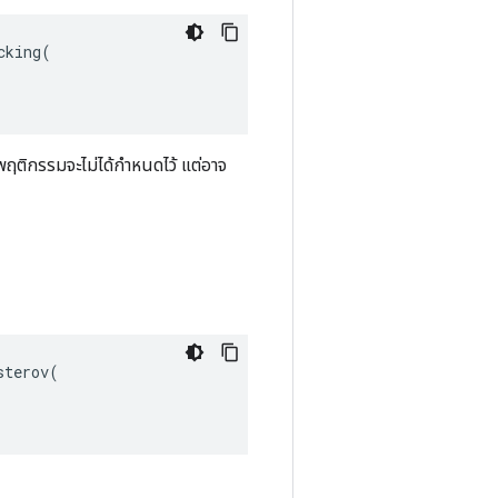
king(

พฤติกรรมจะไม่ได้กำหนดไว้ แต่อาจ
terov(
