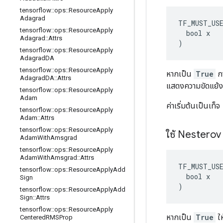
tensorflow
::
ops
::
Resource
Apply
Adagrad
TF_MUST_US
tensorflow
::
ops
::
Resource
Apply
  bool x

Adagrad
::
Attrs
)
tensorflow
::
ops
::
Resource
Apply
Adagrad
DA
tensorflow
::
ops
::
Resource
Apply
หากเป็น
True
กา
Adagrad
DA
::
Attrs
แสดงความขัดแย้
tensorflow
::
ops
::
Resource
Apply
Adam
ค่าเริ่มต้นเป็นเท็จ
tensorflow
::
ops
::
Resource
Apply
Adam
::
Attrs
tensorflow
::
ops
::
Resource
Apply
ใช้ Nestero
Adam
With
Amsgrad
tensorflow
::
ops
::
Resource
Apply
Adam
With
Amsgrad
::
Attrs
TF_MUST_US
tensorflow
::
ops
::
Resource
Apply
Add
  bool x

Sign
)
tensorflow
::
ops
::
Resource
Apply
Add
Sign
::
Attrs
tensorflow
::
ops
::
Resource
Apply
หากเป็น
True
ให
Centered
RMSProp