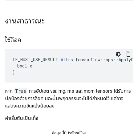
งานสาธารณะ
ใช้ล็อค
TF_MUST_USE_RESULT 
Attrs
 tensorflow::ops::ApplyCen
  bool x

)
หาก
True
การอัปเดต var, mg, ms และ mom tensors ได้รับการ
ปกป้องด้วยการล็อค มิฉะนั้นพฤติกรรมจะไม่ได้กำหนดไว้ แต่อาจ
แสดงความขัดแย้งน้อยลง
ค่าเริ่มต้นเป็นเท็จ
ข้อมูลนี้มีประโยชน์ไหม