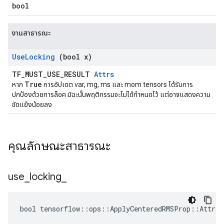
bool
งานสาธารณะ
Use
Locking
(bool x)
TF_MUST_USE_RESULT
Attrs
True
หาก
การอัปเดต var, mg, ms และ mom tensors ได้รับการ
ปกป้องด้วยการล็อค มิฉะนั้นพฤติกรรมจะไม่ได้กำหนดไว้ แต่อาจแสดงความ
ขัดแย้งน้อยลง
คุณลักษณะสาธารณะ
use
_
locking
_
bool tensorflow::ops::ApplyCenteredRMSProp::Attrs: