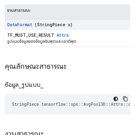
งานสาธารณะ
Data
Format
(String
Piece x)
TF_MUST_USE_RESULT
Attrs
รูปแบบข้อมูลของข้อมูลอินพุตและเอาต์พุต
คุณลักษณะสาธารณะ
ข้อมูล
_
รูปแบบ
_
StringPiece tensorflow::ops::AvgPool3D::Attrs::da
งานสาธารณะ