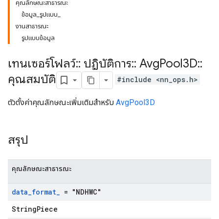
คุณลักษณะสาธารณะ
ข้อมูล_รูปแบบ_
งานสาธารณะ
รูปแบบข้อมูล
เทนเซอร์โฟลว์
::
ปฏิบัติการ
::
Avg
Pool3D
::
คุณสมบัติ
#include <nn_ops.h>
ตัวตั้งค่าคุณลักษณะเพิ่มเติมสำหรับ
AvgPool3D
สรุป
คุณลักษณะสาธารณะ
data
_
format
_
= "NDHWC"
StringPiece