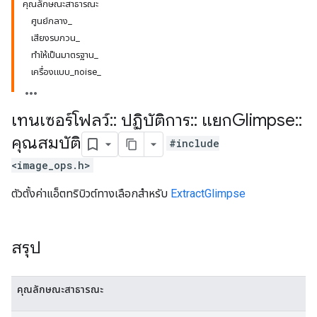
คุณลักษณะสาธารณะ
ศูนย์กลาง_
เสียงรบกวน_
ทำให้เป็นมาตรฐาน_
เครื่องแบบ_noise_
เทนเซอร์โฟลว์
::
ปฏิบัติการ
::
แยกGlimpse
::
คุณสมบัติ
#include
<image_ops.h>
ตัวตั้งค่าแอ็ตทริบิวต์ทางเลือกสำหรับ
ExtractGlimpse
สรุป
คุณลักษณะสาธารณะ